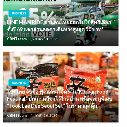
BUSINESS
LINE MAN RIDE ชวนคนไทยออกไปใช้สิทธิเลือก
ตั้งปี 69 แจกส่วนลดค่าเดินทางสูงสุด 50 บาท*
CBNTteam
กุมภาพันธ์ 4, 2026
BUSINESS
โปรไทย จับมือ ฟู้ดแลนด์ จัดงาน “Korean Food
Festival” ยกเกาหลีมาไว้ใกล้บ้าน พร้อมเมนูพิเศษ
“Took Lae Dee Seoul Set” ในราคาสุดคุ้ม
CBNTteam
กุมภาพันธ์ 6, 2026