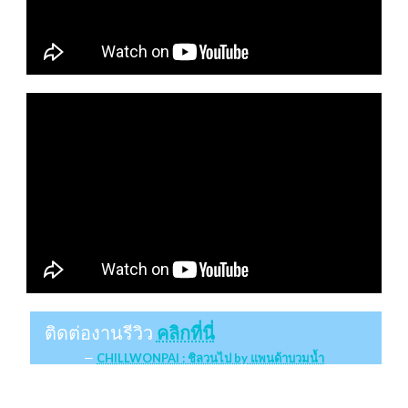
ติดต่องานรีวิว
คลิกที่นี่
CHILLWONPAI : ชิลวนไป by แพนด้าบวมน้ำ