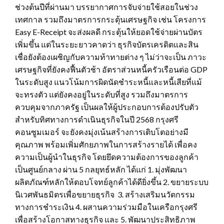
ช่วงต้นปีที่ผ่านมา บรรยากาศการจับจ่ายใช้สอยในช่วง
เทศกาล รวมถึงมาตรการกระตุ้นเศรษฐกิจ เช่น โครงการ
Easy E-Receipt จะส่งผลดี กระตุ้นให้ยอดใช้จ่ายผ่านบัตร
เพิ่มขึ้น แต่ในระยะยาวคาดว่า ธุรกิจบัตรเครดิตและสิน
เชื่อยังต้องเผชิญกับความท้าทายต่าง ๆ ไม่ว่าจะเป็น ภาวะ
เศรษฐกิจที่ยังคงฟื้นตัวช้า อัตราส่วนหนี้ครัวเรือนต่อ GDP
ในระดับสูง แนวโน้มการผิดนัดชำระหนี้และหนี้เสียที่แม้
จะทรงตัว แต่ยังคงอยู่ในระดับที่สูง รวมถึงมาตรการ
ควบคุมจากภาครัฐ เป็นผลให้ผู้ประกอบการต้องปรับตัว
สำหรับทิศทางการดำเนินธุรกิจในปี 2568 กรุงศรี
คอนซูมเมอร์ จะยังคงมุ่งเน้นสร้างการเติบโตอย่างมี
คุณภาพ พร้อมเพิ่มศักยภาพในการสร้างรายได้ เพื่อคง
ความเป็นผู้นำในธุรกิจ โดยยึดความต้องการของลูกค้า
เป็นศูนย์กลาง ผ่าน 5 กลยุทธ์หลัก ได้แก่ 1. มุ่งพัฒนา
ผลิตภัณฑ์หลักให้ตอบโจทย์ลูกค้าได้ดียิ่งขึ้น 2. ขยายระบบ
นิเวศพันธมิตรเพื่อขยายธุรกิจ 3. สร้างเสริมนวัตกรรม
ทางการชำระเงิน 4. ผสานความร่วมมือในเครือกรุงศรี
เพื่อสร้างโอกาสทางธุรกิจ และ 5. พัฒนาประสิทธิภาพ