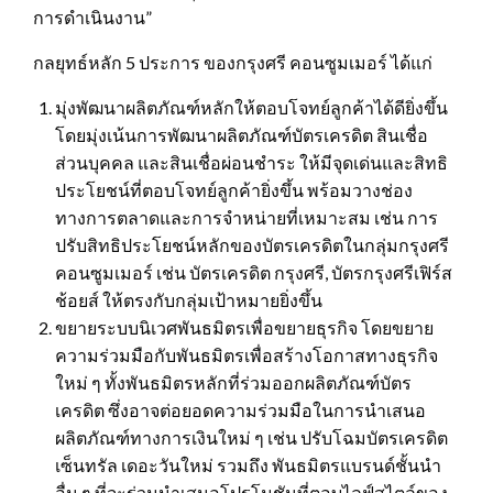
การดำเนินงาน”
กลยุทธ์หลัก 5 ประการ ของกรุงศรี คอนซูมเมอร์ ได้แก่
มุ่งพัฒนาผลิตภัณฑ์หลักให้ตอบโจทย์ลูกค้าได้ดียิ่งขึ้น
โดยมุ่งเน้นการพัฒนาผลิตภัณฑ์บัตรเครดิต สินเชื่อ
ส่วนบุคคล และสินเชื่อผ่อนชำระ ให้มีจุดเด่นและสิทธิ
ประโยชน์ที่ตอบโจทย์ลูกค้ายิ่งขึ้น พร้อมวางช่อง
ทางการตลาดและการจำหน่ายที่เหมาะสม เช่น การ
ปรับสิทธิประโยชน์หลักของบัตรเครดิตในกลุ่มกรุงศรี
คอนซูมเมอร์ เช่น บัตรเครดิต กรุงศรี, บัตรกรุงศรีเฟิร์ส
ช้อยส์ ให้ตรงกับกลุ่มเป้าหมายยิ่งขึ้น
ขยายระบบนิเวศพันธมิตรเพื่อขยายธุรกิจ โดยขยาย
ความร่วมมือกับพันธมิตรเพื่อสร้างโอกาสทางธุรกิจ
ใหม่ ๆ ทั้งพันธมิตรหลักที่ร่วมออกผลิตภัณฑ์บัตร
เครดิต ซึ่งอาจต่อยอดความร่วมมือในการนำเสนอ
ผลิตภัณฑ์ทางการเงินใหม่ ๆ เช่น ปรับโฉมบัตรเครดิต
เซ็นทรัล เดอะวันใหม่ รวมถึง พันธมิตรแบรนด์ชั้นนำ
อื่น ๆ ที่จะร่วมนำเสนอโปรโมชันที่ตอบไลฟ์สไตล์ของ