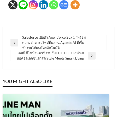
แนะแนว
Salesforce เปิดตัว Agentforce 2dx มาพร้อม
ความสามารถใหม่ที่ผสาน Agentic AI ที่เริ่ม
เรื่อง
Previous
ทำงานได้เองโดยอัตโนมัติ
Post
เอสบี ดีไซน์สแควร์ ร่วมกับ ELLE DECOR นำเส
Next
นอคอลเลกชันล่าสุด Style Meets Smart Living
Post
YOU MIGHT ALSO LIKE