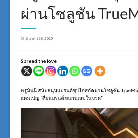
ผ่านโซลูชัน TrueM
Posted
มีนาคม 28, 2025
on
Spread the love
ทรูมันนี่ สนับสนุนแบรนด์ซุปไก่สกัด ผ่านโซลูชัน TrueM
แคมเปญ “ดื่มแบรนด์ สแกนเลขในขวด”