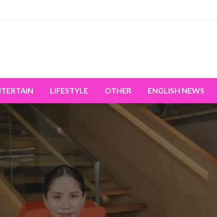
miss the world's movement.
NTERTAIN
LIFESTYLE
OTHER
ENGLISH NEWS