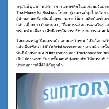
ทรูมันนี่ ผู้นำด้านบริการการเงินดิจิทัลในเอเชียตะวันออ
TrueMoney for Business โดยล่าสุดแบรนด์ซุปไก่สกัด จาก 
ผู้นำตลาดเครื่องดื่มเพื่อสุขภาพภายใต้ตราผลิตภัณฑ์แบ
กล่าวเพื่อยกระดับแคมเปญ “ดื่มแบรนด์ สแกนเลขในขวด”
พร้อมช่วยเพิ่มประสิทธิภาพในการบริหารจัดการแคมเ
โดยแคมเปญ “ดื่มแบรนด์ สแกนเลขในขวด” เปิดโอกาสให้ผู
แล้วเพิ่มเพื่อน LINE Official Account ของแบรนด์ จากนั
ทันที ด้วยระบบ API Integration ของ TrueMoney for 
เป็นไปอย่างราบรื่น ลดขั้นตอนที่ยุ่งยาก ช่วยให้แบรนด
ประสบการณ์ที่ดีให้กับลูกค้า