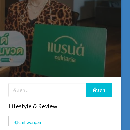
Lifestyle & Review
@chillwonpai