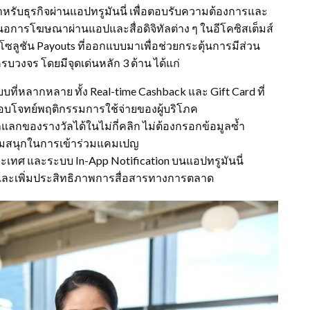
รับธุรกิจผ่านแอปทรูมันนี่ เพื่อตอบรับความต้องการและ
นอการโฆษณาผ่านแอปและสื่อดิจิทัลต่าง ๆ ในอีโคซิสเต็มส์
ซลูชัน Payouts ที่ออกแบบมาเพื่อช่วยกระตุ้นการมีส่วน
ครบวงจร โดยมีจุดเด่นหลัก 3 ด้าน ได้แก่
่หลากหลาย ทั้ง Real-time Cashback และ Gift Card ที่
อบโจทย์พฤติกรรมการใช้จ่ายของผู้บริโภค
ถแลกของรางวัลได้ในไม่กี่คลิก ไม่ต้องกรอกข้อมูลซ้ำ
มความสนุกในการเข้าร่วมแคมเปญ
ประเทศ และระบบ In-App Notification บนแอปทรูมันนี่
 และเพิ่มประสิทธิภาพการสื่อสารทางการตลาด