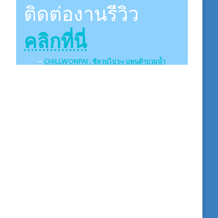
ติดต่องานรีวิว
คลิกที่นี่
CHILLWONPAI : ชิลวนไป by แพนด้าบวมน้ำ