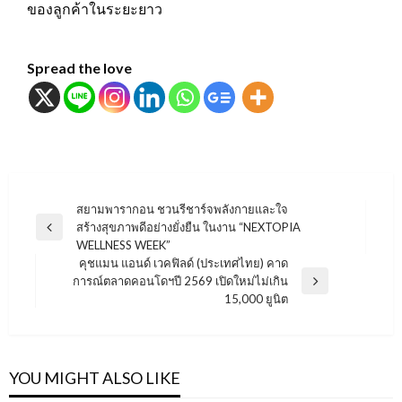
ของลูกค้าในระยะยาว
Spread the love
แนะแนว
สยามพารากอน ชวนรีชาร์จพลังกายและใจ
สร้างสุขภาพดีอย่างยั่งยืน ในงาน “NEXTOPIA
เรื่อง
Previous
WELLNESS WEEK”
Post
คุชแมน แอนด์ เวคฟิลด์ (ประเทศไทย) คาด
การณ์ตลาดคอนโดฯปี 2569 เปิดใหม่ไม่เกิน
Next
15,000 ยูนิต
Post
YOU MIGHT ALSO LIKE