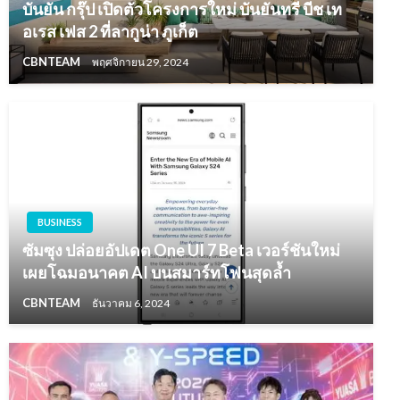
บันยัน กรุ๊ป เปิดตัวโครงการใหม่ บันยันทรี บีช เท
อเรส เฟส 2 ที่ลากูน่า ภูเก็ต
CBNTEAM
พฤศจิกายน 29, 2024
BUSINESS
ซัมซุง ปล่อยอัปเดต One UI 7 Beta เวอร์ชันใหม่
เผยโฉมอนาคต AI บนสมาร์ทโฟนสุดล้ำ
CBNTEAM
ธันวาคม 6, 2024