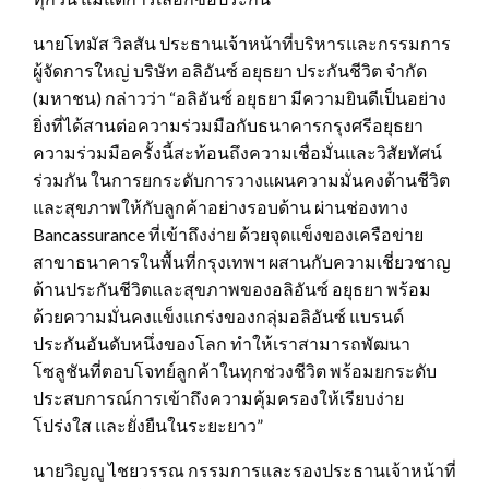
นายโทมัส วิลสัน ประธานเจ้าหน้าที่บริหารและกรรมการ
ผู้จัดการใหญ่ บริษัท อลิอันซ์ อยุธยา ประกันชีวิต จำกัด
(มหาชน) กล่าวว่า “อลิอันซ์ อยุธยา มีความยินดีเป็นอย่าง
ยิ่งที่ได้สานต่อความร่วมมือกับธนาคารกรุงศรีอยุธยา
ความร่วมมือครั้งนี้สะท้อนถึงความเชื่อมั่นและวิสัยทัศน์
ร่วมกัน ในการยกระดับการวางแผนความมั่นคงด้านชีวิต
และสุขภาพให้กับลูกค้าอย่างรอบด้าน ผ่านช่องทาง
Bancassurance ที่เข้าถึงง่าย ด้วยจุดแข็งของเครือข่าย
สาขาธนาคารในพื้นที่กรุงเทพฯ ผสานกับความเชี่ยวชาญ
ด้านประกันชีวิตและสุขภาพของอลิอันซ์ อยุธยา พร้อม
ด้วยความมั่นคงแข็งแกร่งของกลุ่มอลิอันซ์ แบรนด์
ประกันอันดับหนึ่งของโลก ทำให้เราสามารถพัฒนา
โซลูชันที่ตอบโจทย์ลูกค้าในทุกช่วงชีวิต พร้อมยกระดับ
ประสบการณ์การเข้าถึงความคุ้มครองให้เรียบง่าย
โปร่งใส และยั่งยืนในระยะยาว”
นายวิญญู ไชยวรรณ กรรมการและรองประธานเจ้าหน้าที่