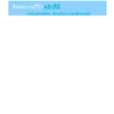
ติดต่องานรีวิว
คลิกที่นี่
CHILLWONPAI : ชิลวนไป by แพนด้าบวมน้ำ