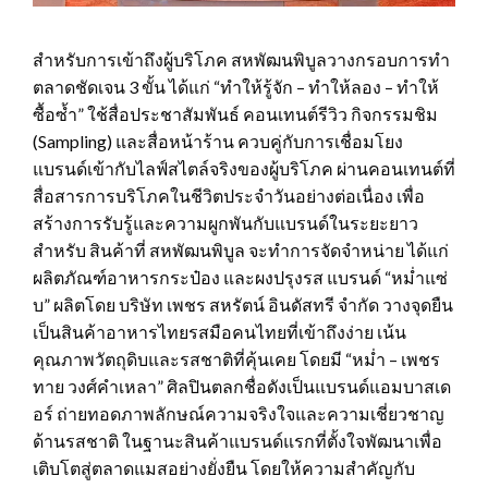
สำหรับการเข้าถึงผู้บริโภค สหพัฒนพิบูลวางกรอบการทำ
ตลาดชัดเจน 3 ขั้น ได้แก่ “ทำให้รู้จัก – ทำให้ลอง – ทำให้
ซื้อซ้ำ” ใช้สื่อประชาสัมพันธ์ คอนเทนต์รีวิว กิจกรรมชิม
(Sampling) และสื่อหน้าร้าน ควบคู่กับการเชื่อมโยง
แบรนด์เข้ากับไลฟ์สไตล์จริงของผู้บริโภค ผ่านคอนเทนต์ที่
สื่อสารการบริโภคในชีวิตประจำวันอย่างต่อเนื่อง เพื่อ
สร้างการรับรู้และความผูกพันกับแบรนด์ในระยะยาว
สำหรับ สินค้าที่ สหพัฒนพิบูล จะทำการจัดจำหน่าย ได้แก่
ผลิตภัณฑ์อาหารกระป๋อง และผงปรุงรส แบรนด์ “หม่ำแซ่
บ” ผลิตโดย บริษัท เพชร สหรัตน์ อินดัสทรี จำกัด วางจุดยืน
เป็นสินค้าอาหารไทยรสมือคนไทยที่เข้าถึงง่าย เน้น
คุณภาพวัตถุดิบและรสชาติที่คุ้นเคย โดยมี “หม่ำ – เพชร
ทาย วงศ์คำเหลา” ศิลปินตลกชื่อดังเป็นแบรนด์แอมบาสเด
อร์ ถ่ายทอดภาพลักษณ์ความจริงใจและความเชี่ยวชาญ
ด้านรสชาติ ในฐานะสินค้าแบรนด์แรกที่ตั้งใจพัฒนาเพื่อ
เติบโตสู่ตลาดแมสอย่างยั่งยืน โดยให้ความสำคัญกับ