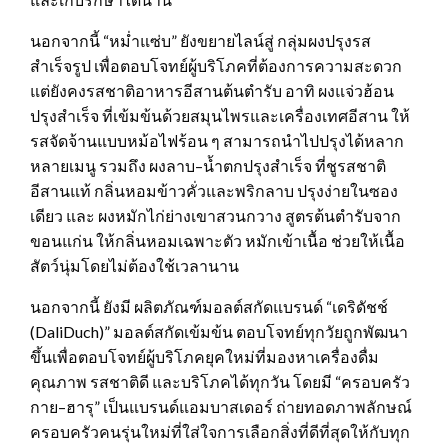
นอกจากนี้ “หม่ำแซ่บ” ยังขยายไลน์สู่ กลุ่มผงปรุงรส
สำเร็จรูป เพื่อตอบโจทย์ผู้บริโภคที่ต้องการความสะดวก
แต่ยังคงรสชาติอาหารอีสานต้นตำรับ อาทิ ผงแจ่วฮ้อน
ปรุงสำเร็จ ที่เข้มข้นด้วยสมุนไพรและเครื่องเทศอีสาน ให้
รสจัดจ้านแบบหม้อไฟร้อน ๆ สามารถนำไปปรุงได้หลาก
หลายเมนู รวมถึง ผงลาบ–น้ำตกปรุงสำเร็จ ที่ชูรสชาติ
อีสานแท้ กลิ่นหอมข้าวคั่วและพริกลาบ ปรุงง่ายในซอง
เดียว และ ผงหมักไก่ย่างเขาสวนกวาง สูตรต้นตำรับจาก
ขอนแก่น ให้กลิ่นหอมเฉพาะตัว หมักเข้าเนื้อ ช่วยให้เนื้อ
สัตว์นุ่มโดยไม่ต้องใช้เวลานาน
นอกจากนี้ ยังมี ผลิตภัณฑ์มอลต์สกัดแบรนด์ “เดริดัชช์
(DaliDuch)” มอลต์สกัดเข้มข้น ตอบโจทย์ทุกวัยถูกพัฒนา
ขึ้นเพื่อตอบโจทย์ผู้บริโภคยุคใหม่ที่มองหาเครื่องดื่ม
คุณภาพ รสชาติดี และบริโภคได้ทุกวัน โดยมี “ครอบครัว
กาย–ฮารุ” เป็นแบรนด์แอมบาสเดอร์ ถ่ายทอดภาพลักษณ์
ครอบครัวคนรุ่นใหม่ที่ใส่ใจการเลือกสิ่งที่ดีที่สุดให้กับทุก