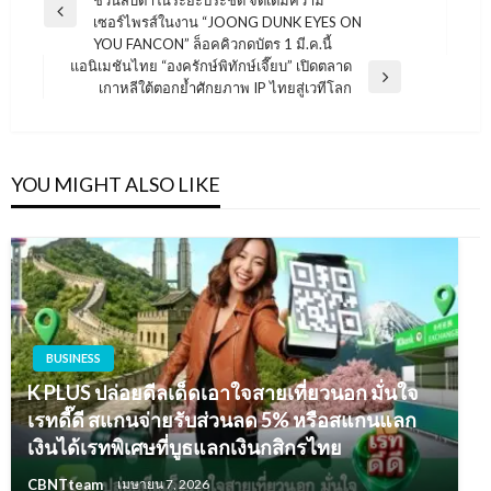
ชวนสบตาในระยะประชิด จัดเต็มความ
เรื่อง
Previous
เซอร์ไพรส์ในงาน “JOONG DUNK EYES ON
Post
YOU FANCON” ล็อคคิวกดบัตร 1 มี.ค.นี้
แอนิเมชันไทย “องครักษ์พิทักษ์เจี๊ยบ” เปิดตลาด
Next
เกาหลีใต้ตอกย้ำศักยภาพ IP ไทยสู่เวทีโลก
Post
YOU MIGHT ALSO LIKE
BUSINESS
K PLUS ปล่อยดีลเด็ดเอาใจสายเที่ยวนอก มั่นใจ
เรทดี๊ดี สแกนจ่ายรับส่วนลด 5% หรือสแกนแลก
เงินได้เรทพิเศษที่บูธแลกเงินกสิกรไทย
CBNTteam
เมษายน 7, 2026