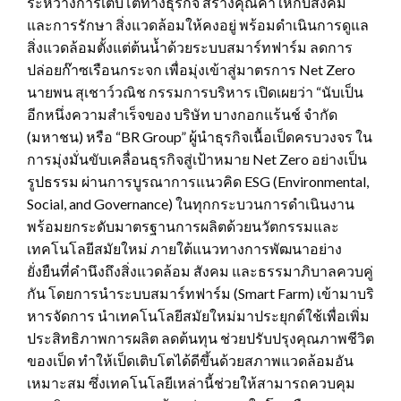
ระหว่างการเติบโตทางธุรกิจ สร้างคุณค่าให้กับสังคม
และการรักษา สิ่งแวดล้อมให้คงอยู่ พร้อมดำเนินการดูแล
สิ่งแวดล้อมตั้งแต่ต้นน้ำด้วยระบบสมาร์ทฟาร์ม ลดการ
ปล่อยก๊าซเรือนกระจก เพื่อมุ่งเข้าสู่มาตรการ Net Zero
นายพน สุเชาว์วณิช กรรมการบริหาร เปิดเผยว่า “นับเป็น
อีกหนึ่งความสำเร็จของ บริษัท บางกอกแร้นช์ จำกัด
(มหาชน) หรือ “BR Group” ผู้นำธุรกิจเนื้อเป็ดครบวงจร ใน
การมุ่งมั่นขับเคลื่อนธุรกิจสู่เป้าหมาย Net Zero อย่างเป็น
รูปธรรม ผ่านการบูรณาการแนวคิด ESG (Environmental,
Social, and Governance) ในทุกกระบวนการดำเนินงาน
พร้อมยกระดับมาตรฐานการผลิตด้วยนวัตกรรมและ
เทคโนโลยีสมัยใหม่ ภายใต้แนวทางการพัฒนาอย่าง
ยั่งยืนที่คำนึงถึงสิ่งแวดล้อม สังคม และธรรมาภิบาลควบคู่
กัน โดยการนำระบบสมาร์ทฟาร์ม (Smart Farm) เข้ามาบริ
หารจัดการ นำเทคโนโลยีสมัยใหม่มาประยุกต์ใช้เพื่อเพิ่ม
ประสิทธิภาพการผลิต ลดต้นทุน ช่วยปรับปรุงคุณภาพชีวิต
ของเป็ด ทำให้เป็ดเติบโตได้ดีขึ้นด้วยสภาพแวดล้อมอัน
เหมาะสม ซึ่งเทคโนโลยีเหล่านี้ช่วยให้สามารถควบคุม