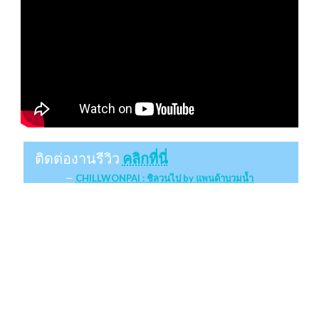
ติดต่องานรีวิว
คลิกที่นี่
CHILLWONPAI : ชิลวนไป by แพนด้าบวมน้ำ