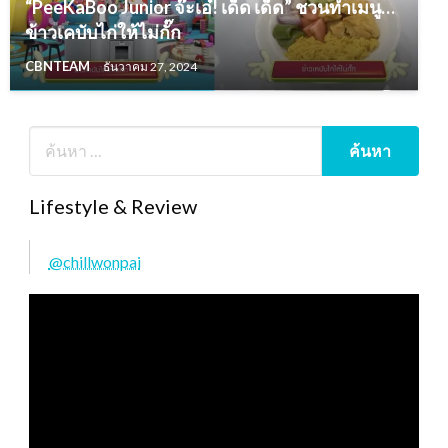
“PeeKaBoo Junior จ๊ะเอ๋! เด็ด เด็ด” ชวนทำเมนู…
ข้าวเคบับไก่ให้ไม่กั๊ก
CBNTEAM
ธันวาคม 27, 2024
Lifestyle & Review
@chillwonpai