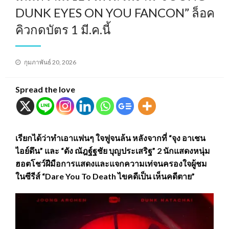
DUNK EYES ON YOU FANCON” ล็อค
คิวกดบัตร 1 มี.ค.นี้
Posted
กุมภาพันธ์ 20, 2026
on
Spread the love
เรียกได้ว่าทำเอาแฟนๆ ใจฟูจนล้น หลังจากที่ “จุง อาเชน
ไอย์ดึน” และ “ดัง ณัฎฐ์ฐชัย บุญประเสริฐ” 2 นักแสดงหนุ่ม
ฮอตโชว์ฝีมือการแสดงและแจกความเท่จนครองใจผู้ชม
ในซีรีส์ “Dare You To Death ไขคดีเป็น เห็นคดีตาย”