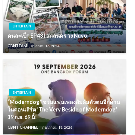
ENTERTAIN
คนละเป็ก EP43 l สกลนคร วง Nuvo
CBNTEAM
ธันวาคม 16, 2024
ENTERTAIN
“Moderndog” ชวนแฟนเพลงสัมผัสตัวตนอีกด้าน
ในคอนเสิร์ต ‘The Very Beside of Moderndog’
19 ก.ย. 69 นี้!
CBNT CHANNEL
กรกฎาคม 18, 2026