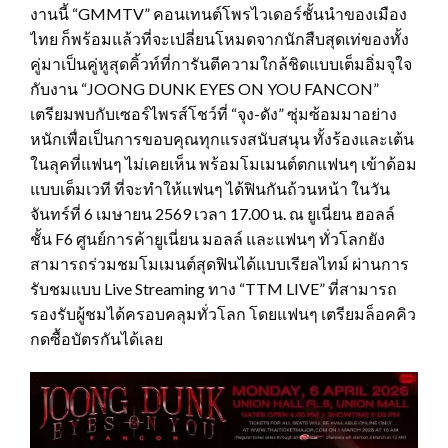
งานนี้ “GMMTV” คอนเทนต์โพรไวเดอร์ชั้นนำของเมือง
ไทย ก็พร้อมแล้วที่จะเปลี่ยนโหมดจากนักสืบสุดเท่ของทั้ง
คู่มาเป็นคู่หูสุดคิ้วท์ที่การันตีความใกล้ชิดแบบเต็มอิ่มจุใจ
กับงาน “JOONG DUNK EYES ON YOU FANCON”
เตรียมพบกับเซอร์ไพรส์โชว์ที่ “จุง-ดัง” ซุ่มซ้อมมาอย่าง
หนักเพื่อเป็นการขอบคุณทุกแรงสนับสนุน ทั้งร้องและเต้น
ในลุคที่แฟนๆ ไม่เคยเห็น พร้อมโมเมนต์ตกแฟนๆ เข้าด้อม
แบบเต็มเวที ที่จะทำให้แฟนๆ ได้ฟินกันถ้วนหน้า ในวัน
จันทร์ที่ 6 เมษายน 2569 เวลา 17.00 น. ณ ยูเนี่ยน ฮอลล์
ชั้น F6 ศูนย์การค้ายูเนี่ยน มอลล์ และแฟนๆ ทั่วโลกยัง
สามารถร่วมชมโมเมนต์สุดฟินได้แบบเรียลไทม์ ผ่านการ
รับชมแบบ Live Streaming ทาง “TTM LIVE” ที่สามารถ
รองรับผู้ชมได้ครอบคลุมทั่วโลก โดยแฟนๆ เตรียมล็อคคิว
กดซื้อบัตรกันได้เลย