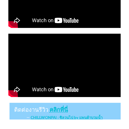
ติดต่องานรีวิว
คลิกที่นี่
CHILLWONPAI : ชิลวนไป by แพนด้าบวมน้ำ