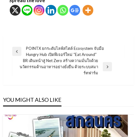
Spread the love
แนะแนว
POINTX ยกระดับไลฟ์สไตล์ Ecosystem จับมือ
Previous
Hungry Hub เปิดฟีเจอร์ใหม่ “Eat Around”
เรื่อง
Post
BR เดินหน้าสู่ Net Zero สร้างความมั่นใจด้วย
นวัตกรรมด้านอาหารอย่างยั่งยืน ด้วยระบบสมา
Next
ร์ทฟาร์ม
Post
YOU MIGHT ALSO LIKE