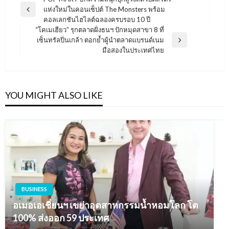
แนะแนว
แห่งใหม่ในคอนเซ็ปต์ The Monsters พร้อม
เรื่อง
Previous
คอลเลกชันไฮไลต์ฉลองครบรอบ 10 ปี
Post
“โคเมเฮียว” รุกตลาดฝั่งธนฯ ปักหมุดสาขา 8 ที่
เซ็นทรัลปิ่นเกล้า ตอกย้ำผู้นำตลาดแบรนด์เนม
Next
มือสองในประเทศไทย
Post
YOU MIGHT ALSO LIKE
BUSINESS
อเมอเอเชี่ยนฯ เขย่าอุตสาหกรรมน้ำหอมโลก โต
100% ส่งออก 59 ประเทศ