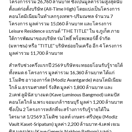
โครงการรวม 26,760 ล้านบาท ซึ่งเป็นมูลค่ารวมสูงสุดนับ
ตั้งแต่ก่อตั้งบริษัท (All-Time High) โดยแบ่งเป็นโครงการ
คอนโดมิเนียมในทำเลกรุงเทพฯ-ปริมณฑล จำนวน 7
โครงการ มูลค่ารวม 15,060 ล้านบาท และโครงการ
Leisure Residence แบรนด์ “THE TITLE” ใน จ.ภูเก็ต ภาย
ใต้การพัฒนาของบริษัท ร่มโพธิ์ พร็อพเพอร์ตี้ จำกัด
(มหาชน) หรือ “TITLE” บริษัทย่อยในเครือ อีก 4 โครงการ
มูลค่ารวม 11,700 ล้านบาท
สำหรับช่วงครึ่งแรกปี 2569 บริษัทจะทยอยโอนรับรู้รายได้
ทั้งหมด 6 โครงการ มูลค่ารวม 16,360 ล้านบาท ได้แก่
1.โมดิซ อาวองการ์ด (Modiz Avantgarde) คอนโดมิเนียม
ใกล้ ม.ธรรมศาสตร์ รังสิต มูลค่า 1,800 ล้านบาท และ
2.เคฟ ลูมินัส บางมด (Kave Luminous Bangmod) แคมปัส
คอนโดใกล้ ม.พระจอมเกล้าฯธนบุรี มูลค่า 1,200 ล้านบาท
ซึ่งเป็น 2 โครงการหลักที่จะสร้างการรับรู้รายได้ใน
ไตรมาส 1/2569 3.โมดิซ วอลท์ เกษตร-ศรีปทุม (Modiz
Vault Kaset-Sripatum) มูลค่า 2,200 ล้านบาท 4.เคฟ เจเน
ซิส นครปฐม (Kave Genesis Nakhon Pathom) มูลค่า