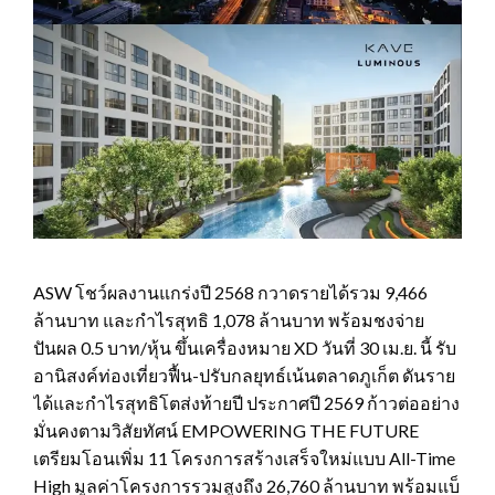
ASW โชว์ผลงานแกร่งปี 2568 กวาดรายได้รวม 9,466
ล้านบาท และกำไรสุทธิ 1,078 ล้านบาท พร้อมชงจ่าย
ปันผล 0.5 บาท/หุ้น ขึ้นเครื่องหมาย XD วันที่ 30 เม.ย. นี้ รับ
อานิสงค์ท่องเที่ยวฟื้น-ปรับกลยุทธ์เน้นตลาดภูเก็ต ดันราย
ได้และกำไรสุทธิโตส่งท้ายปี ประกาศปี 2569 ก้าวต่ออย่าง
มั่นคงตามวิสัยทัศน์ EMPOWERING THE FUTURE
เตรียมโอนเพิ่ม 11 โครงการสร้างเสร็จใหม่แบบ All-Time
High มูลค่าโครงการรวมสูงถึง 26,760 ล้านบาท พร้อมแบ็