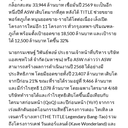
กล็อกสะสม 33,944 ล้านบาท เชื่อมั่นปี 2569 จะเป็นอีก
หนึ่งปีที่ ASW เติบโตมากที่สุด หลังได้ TITLE ช่วยขยาย
พอร์ตภูเก็ต หนุนยอดขาย-รายได้โตต่อเนื่อง เล็งเปิด
โครงการใหม่อีก 11 โครงการ ทั่วกรุงเทพฯ-ปริมณฑล-
ภูเก็ต พร้อมตั้งเป้ายอดขาย 18,500 ล้านบาท และเป้าราย
ได้ 12,500 ล้านบาท โตขึ้น 32%
นายกรมเชษฐ์ วิพันธ์พงษ์ ประธานเจ้าหน้าที่บริหาร บริษัท
แอสเซทไวส์ จำกัด (มหาชน) หรือ ASW กล่าวว่า ASW
สามารถสร้างผลการดำเนินงานปี 2568 ได้อย่างมี
ประสิทธิภาพ โดยมียอดขายทั้งปี 23,407 ล้านบาท เติบโต
จากปีก่อน 21% ขณะที่รายได้รวมอยู่ที่ 9,466 ล้านบาท
และมีกำไรสุทธิ 1,078 ล้านบาท โดยเฉพาะไตรมาส 4/68
บริษัททำรายได้และกำไรสุทธิเติบโตขึ้นเมื่อเทียบกับ
ไตรมาสก่อนหน้า (QoQ) และปีก่อนหน้า (YoY) จากการ
เร่งผลักดันยอดโอนกรรมสิทธิ์โครงการเดอะ ไทเทิล เล
เจนดารี บางเทา (THE TITLE Legendary Bang-Tao) รวม
ถึงโครงการเคฟ วันเดอร์แลนด์ (Kave Wonderland) และ