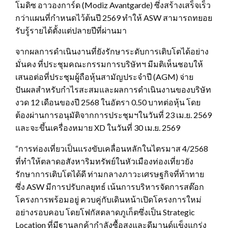
โมดิซ อาวองการ์ด (Modiz Avantgarde) ซึ่งสร้างเสร็จเร็ว
กว่าแผนที่กำหนดไว้ต้นปี 2569 ทำให้ ASW สามารถทยอย
รับรู้รายได้ตั้งแต่ปลายปีที่ผ่านมา
จากผลการดำเนินงานที่ยังรักษาระดับการเติบโตได้อย่าง
มั่นคง ที่ประชุมคณะกรรมการบริษัทฯ มีมติเห็นชอบให้
เสนอต่อที่ประชุมผู้ถือหุ้นสามัญประจำปี (AGM) จ่าย
ปันผลสำหรับกำไรสะสมและผลการดำเนินงานของบริษัท
งวด 12 เดือนของปี 2568 ในอัตรา 0.50 บาทต่อหุ้น โดย
ต้องผ่านการอนุมัติจากการประชุมฯในวันที่ 23 เม.ย. 2569
และจะขึ้นเครื่องหมาย XD ในวันที่ 30 เม.ย. 2569
“การท่องเที่ยวเป็นแรงขับเคลื่อนหลักในไตรมาส 4/2568
ที่ทำให้ตลาดอสังหาริมทรัพย์ในหัวเมืองท่องเที่ยวยัง
รักษาการเติบโตได้ดี ท่ามกลางภาวะเศรษฐกิจที่ท้าทาย
ซึ่ง ASW มีการปรับกลยุทธ์ เน้นการบริหารจัดการสต๊อก
โครงการพร้อมอยู่ ควบคู่กับเดินหน้าเปิดโครงการใหม่
อย่างรอบคอบ โดยโฟกัสตลาดภูเก็ตซึ่งเป็น Strategic
Location ที่มีฐานลูกค้ากำลังซื้อสูงและดีมานด์แข็งแกร่ง