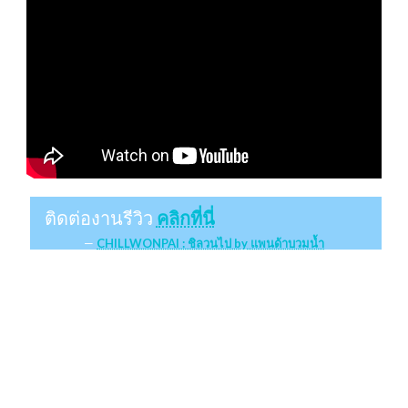
ติดต่องานรีวิว
คลิกที่นี่
CHILLWONPAI : ชิลวนไป by แพนด้าบวมน้ำ