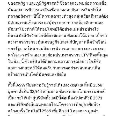
ของสหรัฐฯ และภูมิรัฐศาสตร์ ซึ่งอาจกระทบต่อความเชื่อ
มั่นและการพิจารณาสินเชื่อของสถาบันการเงิน ทำให้
ตลาดอสังหาฯ ปีนี้มีความเฉพาะตัวสูง กลุ่มเรียลดีมานด์ยัง
มีศักยภาพแข็งแกร่ง แต่ผู้ประกอบการจะต้องศึกษาและ
พัฒนาโปรดักท์ให้ตอบโจทย์ได้อย่างแม่นยำ อย่างไร
ก็ตาม ยังมีปัจจัยบวกที่ต้องติดตาม ทั้งแนวโน้มดอกเบี้ยขา
ลง มาตรการกระตุ้นเศรษฐกิจและแก้ปัญหาหนี้ครัวเรือน
ของรัฐบาลใหม่ รวมถึงการพิจารณาขยายระยะเวลาลด
ค่าโอน-จดจำนอง และผ่อนปรนมาตรการ LTV ที่จะสิ้นสุด
ใน มิ.ย. นี้ ซึ่งบริษัทได้ติดตามสถานการณ์อย่างใกล้ชิด
และวางกลยุทธ์ให้สอดรับกับตลาดอย่างรอบคอบ เพื่อ
สร้างการเติบโตที่มั่นคงและยั่งยืน
ทั้งนี้ ASW มียอดรอรับรู้รายได้ (Backlog) ณ สิ้นปี 2568
มูลค่าทั้งสิ้น 33,944 ล้านบาท ซึ่งจะทยอยโอนกรรมสิทธิ์
เป็นรายได้เข้าสู่บริษัทตั้งแต่ปีนี้ต่อเนื่องไปจนถึงปี 2571
และบริษัทยังมีแผนทยอยโอนโครงการที่อยู่อาศัยที่จะ
สร้างเสร็จใหม่ในปี 2569 เพิ่มอีก 11 โครงการ มูลค่า