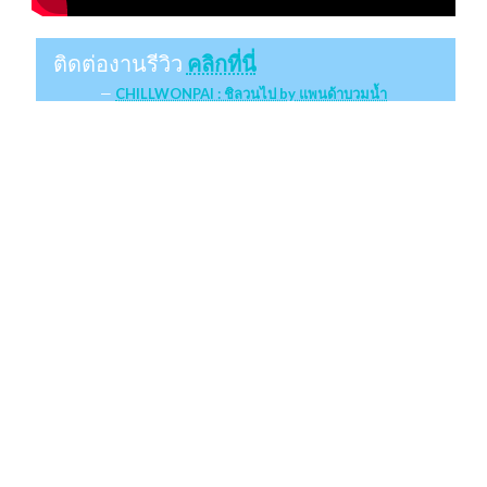
ติดต่องานรีวิว
คลิกที่นี่
CHILLWONPAI : ชิลวนไป by แพนด้าบวมน้ำ