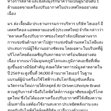
ทางการตลาด และยังคงมุ่งรักษาความเป็นผู้นำอันดับ 1
ด้านยอดขายเครื่องปรับอากาศในประเทศไทยอย่างต่อ
เนื่อง
มร. ต่ง เจี้ยนผิง ประธานกรรมการบริหาร บริษัท ไฮเออร์ อี
เลคทริคอล แอพพลายแอนซ์ (ประเทศไทย) จำกัด กล่าวว่า
“ตลาดเครื่องปรับอากาศของไทยกำลังเปลี่ยนผ่านจาก
การแข่งขันด้านราคาไปสู่การแข่งขันด้านเทคโนโลยีและ
ประสบการณ์ผู้ใช้งานอย่างชัดเจน โดยเฉพาะในบริบทที่ผู้
บริโภคไทยต้องเผชิญกับสภาพอากาศร้อนจัดอย่างต่อ
เนื่อง จากแนวโน้มอุณหภูมิโลกและภูมิภาคเอเชียที่เพิ่ม
สูงขึ้นอย่างมีนัยสำคัญ ส่งผลให้คาดการณ์มูลค่าตลาดใน
ปี 2569 จะสูงขึ้นที่ 34,000 ล้านบาท ไฮเออร์ ในฐาน
แบรนด์ผู้นำเครื่องใช้ไฟฟ้าระดับโลกจึงมุ่งขับเคลื่อน
นวัตกรรมใหม่ภายใต้กลยุทธ์ AI-Driven Lifestyle Brand
ควบคู่กับการคำนึงถึงไลฟ์สไตล์การอยู่อาศัยของผู้บริโภค
ยุคใหม่ ซึ่งไม่ได้มองหาเครื่องปรับอากาศที่ให้เพียงความ
เย็นเท่านั้น แต่ต้องใช้งานสะดวก ประหยัดพลังงาน และ
สอดรับกับไลฟ์สไตล์ยุคดิจิทัล เราจึงวางตำแหน่ง