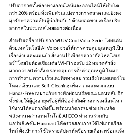
ปรับอากาศทั้งช่องทางออนไลน์และออฟไลน์ให้เติบโต
กว่า 20% พร้อมทั้งเพิ่มส่วนแบ่งทางการตลาด และยังคง
มุ่งรักษาความเป็นผู้นำอันดับ 1 ด้านยอดขายเครื่องปรับ
อากาศในประเทศไทยอย่างต่อเนื่อง
สำหรับเครื่องปรับอากาศ UV Cool Voice Series โดดเด่น
ด้วยเทคโนโลยี AI Voice ช่วยให้การควบคุมอุณหภูมิเป็น
เรื่องง่ายและแม่นยำ สั่งงานได้เพียงกล่าว “ฮัลโหล ไฮเอ
อร์” โดยไม่ต้องเชื่อมต่อ Wi-Fi รองรับ 12 หมวดคำสั่ง
มากกว่า 60 คำสั่ง ครอบคลุมการตั้งค่าอุณหภูมิ โหมด
การทำงาน ความเร็วและทิศทางลม รวมถึงโหมดเทอร์โบ
โหมดเงียบ และ Self-Cleaning เพิ่มความสะดวกแบบ
Hands-Free เหมาะกับช่วงพักผ่อนหรือขณะนอนหลับ อีก
ทั้งช่วยให้ผู้สูงอายุหรือผู้ที่มีข้อจำกัดด้านการเคลื่อนไหว
ใช้งานได้สะดวกยิ่งขึ้น พร้อมนวัตกรรมข่วยประหยัด
พลังงาน ผสานเทคโนโลยี AI ECO ทำงานร่วมกับ
แอปพลิเคชัน Haismart ให้ตรวจสอบการใช้ไฟแบบเรียล
ไทม์ ตั้งเป้าการใช้ไฟรายสัปดาห์หรือรายเดือน พร้อมแจ้ง