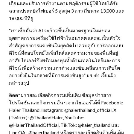
เตือนและปรับการทำงานตามพฤติกรรมผู้ใช้ โดยได้รับ
ฉลากประหยัดไฟเบอร์ 5 สูงสุด 3 ดาว มีขนาด 13,000 และ
18,000 บีทียู
“เราเชื่อมั่นว่า AI จะก้าวขึ้นเป็นมาตรฐานใหม่ของ
อุตสาหกรรมเครื่องใช้ไฟฟ้าในอนาคต และจะเป็นหัวใจ
สำคัญของการแข่งขันในยุคถัดไป ควบคู่กับการออกแบบ
ดีไซน์ที่ตอบโจทย์ไลฟ์สไตล์และความงามของพื้นที่อยู่
อาศัย ไฮเออร์จึงพร้อมลงทุนทั้งด้านเทคโนโลยีและการ
ดีไซน์ เพื่อสร้างความแตกต่างและขับเคลื่อนการเติบโต
อย่างยั่งยืนในตลาดที่มีการแข่งขันสูง” มร. ต่ง เจี้ยนผิง
กล่าวสรุป
ติดตามรายละเอียดกิจกรรมเพิ่มเติม ข้อมูลข่าวสาร
โปรโมชัน และกิจกรรมอื่น ๆ จากไฮเออร์ได้ที่ Facebook:
Haier Thailand, Instagram: @haierthailand_official, X
(Twitter): @ThailandHaier, YouTube:
@HaierThailandOfficial, TikTok: @haier_thailand และ
Line OA : @haierthailand หรือดูรายละเอียดสินค้าเพิ่มเติม