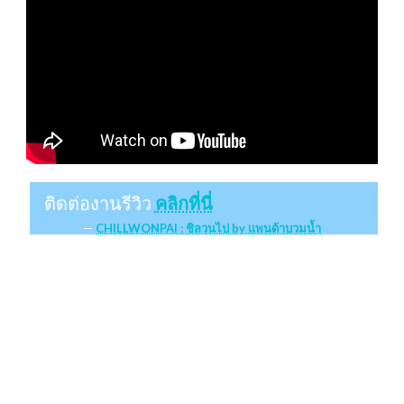
ติดต่องานรีวิว
คลิกที่นี่
CHILLWONPAI : ชิลวนไป by แพนด้าบวมน้ำ