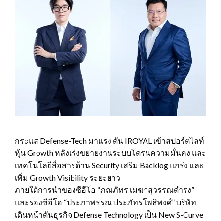
กระแส Defense-Tech มาแรง ดัน IROYAL เข้าสปอร์ตไลท์
หุ้น Growth หลังเร่งขยายงานระบบโดรนความมั่นคง และ
เทคโนโลยีสื่อสารด้าน Security เสริม Backlog แกร่ง และ
เพิ่ม Growth Visibility ระยะยาว
ภายใต้การนำของซีอีโอ “ภณภัทร เมฆาสุวรรณดำรง”
และรองซีอีโอ “ประภาพรรณ ประภัทรโพธิพงศ์” บริษัท
เดินหน้าดันธุรกิจ Defense Technology เป็น New S-Curve