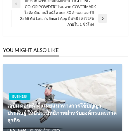
แนะแนว
ยกระดับความงามแห่งผิวกับ “LIGHTING
Previous
COLOR POWDER” ใหม่จาก COVERMARK
เรื่อง
Post
โลตัส ดันออนไลน์โต แตะ 30 ล้านออเดอร์ปี
2568 ดัน Lotus’s Smart App ยืนหนึ่ง ส่งไวสุด
Next
ภายใน 1 ชั่วโมง
Post
YOU MIGHT ALSO LIKE
BUSINESS
เอบีม คอนซัลติ้ง เผยแนวทางการใช้ปัญญา
ประดิษฐ์ ให้มีประสิทธิภาพสำหรับองค์กรและภาค
ธุรกิจ
CBNTEAM
กุมภาพันธ์ 28, 2025