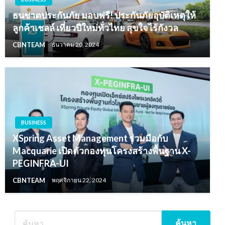
ธนชาตประกันภัย มอบฟรี! ประกันภัยอุบัติเหตุให้
ลูกค้าเชลล์ เที่ยวปีใหม่ทั่วไทย สุขใจไร้กังวล
CBNTEAM
ธันวาคม 20, 2024
BUSINESS
XSpring Asset Management ร่วมมือกับ
Macquarie เปิดตัวกองทุนโครงสร้างพื้นฐาน X-
PEGINFRA-UI
CBNTEAM
พฤศจิกายน 22, 2024