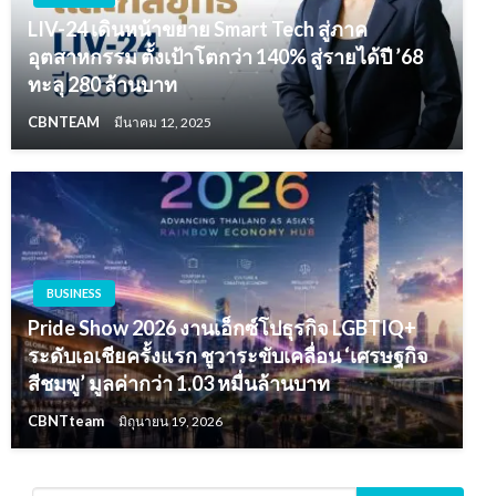
LIV-24 เดินหน้าขยาย Smart Tech สู่ภาค
อุตสาหกรรม ตั้งเป้าโตกว่า 140% สู่รายได้ปี ’68
ทะลุ 280 ล้านบาท
CBNTEAM
มีนาคม 12, 2025
BUSINESS
Pride Show 2026 งานเอ็กซ์โปธุรกิจ LGBTIQ+
ระดับเอเชียครั้งแรก ชูวาระขับเคลื่อน ‘เศรษฐกิจ
สีชมพู’ มูลค่ากว่า 1.03 หมื่นล้านบาท
CBNTteam
มิถุนายน 19, 2026