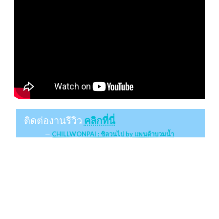
ติดต่องานรีวิว
คลิกที่นี่
CHILLWONPAI : ชิลวนไป by แพนด้าบวมน้ำ