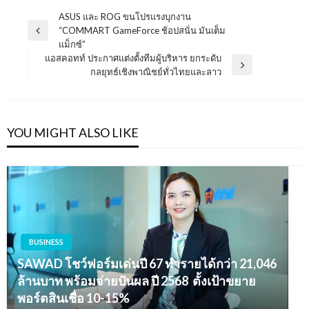
แนะแนว
ASUS และ ROG ขนโปรแรงบุกงาน
“COMMART GameForce ช้อปสนั่น มันเต็ม
เรื่อง
Previous
แม็กซ์”
Post
แอสคอทท์ ประกาศแต่งตั้งทีมผู้บริหาร ยกระดับ
Next
กลยุทธ์เชิงพาณิชย์ทั่วไทยและลาว
Post
YOU MIGHT ALSO LIKE
BUSINESS
SAWAD โชว์ฟอร์มเด่นปี 67 ทำรายได้กว่า 21,046
ล้านบาท พร้อมจ่ายปันผล ปี 2568 ตั้งเป้าขยาย
พอร์ตสินเชื่อ 10-15%