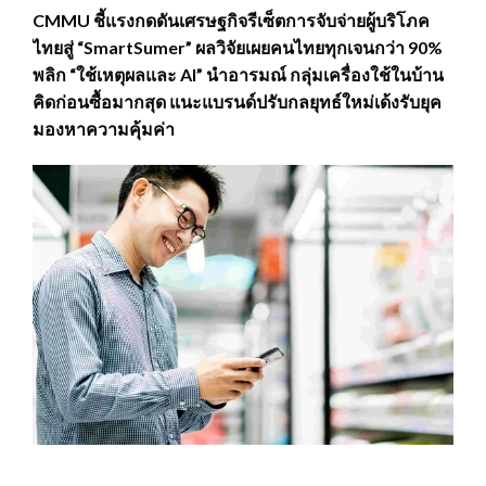
CMMU ชี้แรงกดดันเศรษฐกิจรีเซ็ตการจับจ่ายผู้บริโภค
ไทยสู่ “SmartSumer” ผลวิจัยเผยคนไทยทุกเจนกว่า 90%
พลิก “ใช้เหตุผลและ AI” นำอารมณ์ กลุ่มเครื่องใช้ในบ้าน
คิดก่อนซื้อมากสุด แนะแบรนด์ปรับกลยุทธ์ใหม่เด้งรับยุค
มองหาความคุ้มค่า