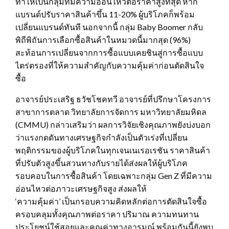
ทำให้เป็นกลุ่มที่มีความอ่อนไหวต่อราคาสูงที่สุด หาก
แบรนด์ปรับราคาสินค้าขึ้น 11-20% ผู้บริโภคก็พร้อม
เปลี่ยนแบรนด์ทันที นอกจากนี้ กลุ่ม Baby Boomer กลับ
พิถีพิถันการเลือกซื้อสินค้าในหมวดนี้มากสุด (96%)
สะท้อนการเปลี่ยนจากการซื้อแบบเคยชินสู่การซื้อแบบ
ไตร่ตรองที่ให้ความสำคัญกับความคุ้มค่าก่อนตัดสินใจ
ซื้อ
อาจารย์ประเสริฐ ธวัชโชคทวี อาจารย์ที่ปรึกษาโครงการ
สาขาการตลาด วิทยาลัยการจัดการ มหาวิทยาลัยมหิดล
(CMMU) กล่าวเสริมว่า ผลการวิจัยเชิงคุณภาพยังบ่งบอก
ว่าแรงกดดันทางเศรษฐกิจกำลังเป็นตัวเร่งที่เปลี่ยน
พฤติกรรมของผู้บริโภคในทุกเจนเนเรอเรชัน ราคาสินค้า
ที่ปรับตัวสูงขึ้นสวนทางกับรายได้ส่งผลให้ผู้บริโภค
รอบคอบในการซื้อสินค้า โดยเฉพาะกลุ่ม Gen Z ที่มีความ
อ่อนไหวต่อภาวะเศรษฐกิจสูง ส่งผลให้
‘ความคุ้มค่า’ เป็นกรอบความคิดหลักต่อการตัดสินใจซื้อ
ครอบคลุมทั้งคุณภาพต่อราคา ปริมาณ ความทนทาน
ประโยชน์ใช้สอยและคุณค่าทางอารมณ์ พร้อมกันนี้ยังพบ