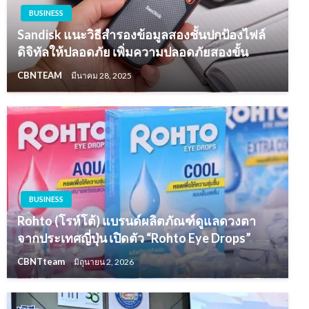
BUSINESS
Sandisk แนะวิธีสำรองข้อมูลสองชั้นปกป้องไฟล์
ดิจิทัลให้ปลอดภัย เพิ่มความปลอดภัยสองขั้น
CBNTEAM
มีนาคม 28, 2025
BUSINESS
Rohto (โรห์โต้) แบรนด์ผลิตภัณฑ์ดูแลดวงตา
จากประเทศญี่ปุ่น เปิดตัว “Rohto Eye Drops”
CBNTteam
มิถุนายน 2, 2026