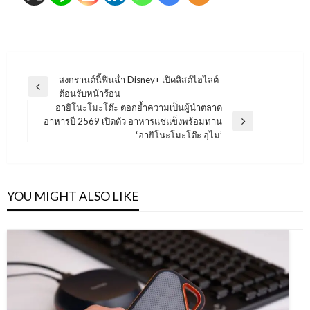
แนะแนว
สงกรานต์นี้ฟินฉ่ำ Disney+ เปิดลิสต์ไฮไลต์
Previous
ต้อนรับหน้าร้อน
เรื่อง
Post
อายิโนะโมะโต๊ะ ตอกย้ำความเป็นผู้นำตลาด
อาหารปี 2569 เปิดตัว อาหารแช่แข็งพร้อมทาน
Next
‘อายิโนะโมะโต๊ะ อุไม’
Post
YOU MIGHT ALSO LIKE