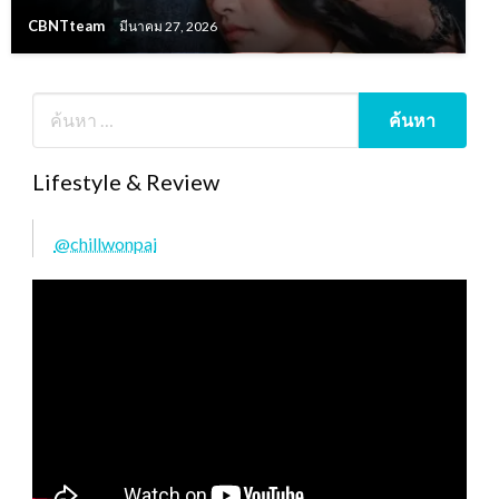
CBNTteam
มีนาคม 27, 2026
Lifestyle & Review
@chillwonpai