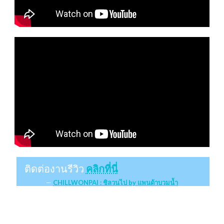
ติดต่องานรีวิว
คลิกที่นี่
CHILLWONPAI : ชิลวนไป by แพนด้าบวมน้ำ