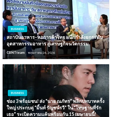
BUSINESS
สถาบันอาหาร–หอการค้าไทย ผนึกกำลังยกระดับ
อุตสาหกรรมอาหาร สู่เศรษฐกิจนวัตกรรม
CBNTteam
พฤษภาคม 26, 2026
BUSINESS
ช่อง 3 พร้อมชน! ส่ง “นาย ณภัทร” พลิกบทบาทครั้ง
ใหญ่ ประกบคู่ “มิ้นท์ รัญชน์รวี” ใน “โทษฐานที่รัก
เธอ” ระเบิดความแค้นพร้อมกัน 15 เมษายนนี้!