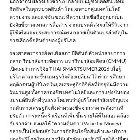
นอกจากนี้ ผลวิจัยยังชี้ว่า AI กลายเป็นผู้ช่วยตัดสินใจที่มี
อิทธิพลในทุกหมวดสินค้า โดยเฉพาะกลุ่มเทคโนโลยี
ความงาม และแฟชั่น ขณะที่ความน่าเชื่อถือถูกยกเป็น
ปัจจัยชี้ขาดแทนการสื่อสาร จากแบรนด์ ส่งผลให้รีวิวจาก
ผู้ใช้จริงและประสบการณ์ตรง กลายเป็นตัวแปรสำคัญใน
การเลือกซื้อสินค้าของผู้บริโภค
รองศาสตราจารย์ ดร.พัลลภา ปีติสันต์ หัวหน้าสาขาการ
ตลาด วิทยาลัยการจัดการ มหาวิทยาลัยมหิดล (CMMU)
เปิดเผยว่า การวิจัย THAI SMARTSUMER 2026 เมื่อผู้
บริโภค ‘ฉลาดขึ้น’เกมธุรกิจต้องเปลี่ยน’ ได้ทำการศึกษา
พฤติกรรมผู้บริโภคในยุคเศรษฐกิจดิจิทัลที่ปัจจุบันมีความ
ผันผวนสูง ทั้งค่าครองชีพ เทคโนโลยีและการแข่งขันของ
แบรนด์สินค้าที่รุนแรง โดยพบว่าผู้บริโภคกำลังเผชิญแรง
กดดันทางเศรษฐกิจทั้งค่าครองชีพจากราคาพลังงานที่
ปรับตัว ภาระหนี้ครัวเรือนที่เพิ่มขึ้น รายได้ที่ไม่สอดคล้อง
กับรายจ่าย ส่งผลให้ “ความคุ้มค่า” (Value for Money)
กลายเป็นปัจจัยหลักในการตัดสินใจซื้อสินค้าและบริการ
ของผู้บริโภคไทยอย่างมีนัยสำคัญ และผู้บริโภคได้เปลี่ยน