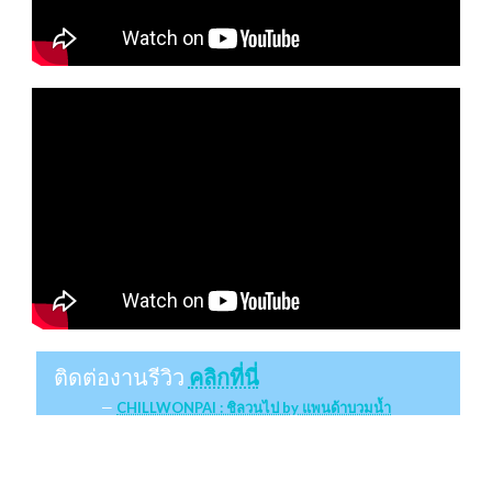
ติดต่องานรีวิว
คลิกที่นี่
CHILLWONPAI : ชิลวนไป by แพนด้าบวมน้ำ