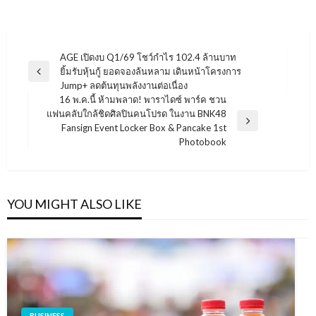
แนะแนว
AGE เปิดงบ Q1/69 โชว์กำไร 102.4 ล้านบาท
ยิ้มรับหุ้นกู้ ยอดจองล้นหลาม เดินหน้าโครงการ
เรื่อง
Previous
Jump+ ลดต้นทุนพลังงานต่อเนื่อง
Post
16 พ.ค.นี้ ห้ามพลาด! พาราไดซ์ พาร์ค ชวน
แฟนคลับใกล้ชิดศิลปินคนโปรด ในงาน BNK48
Next
Fansign Event Locker Box & Pancake 1st
Post
Photobook
YOU MIGHT ALSO LIKE
BUSINESS