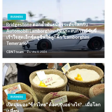
BUSINESS
Bridgestone ตอกย้ำพันธมิตรระดับโลกกับ
Automobili Lamborghini เปิดประสบการณ์ขับขี่
เร้าใจสุดเอ็กซ์คลูซีฟให้ลูกค้า “Lamborghini
Temerario”
CBNTteam
มีนาคม 6, 2026
BUSINESS
เปิดมุมมอง “ข้าวไทย” ต้องปรับอย่างไร?…เมื่อโลก
เปลี่ยน