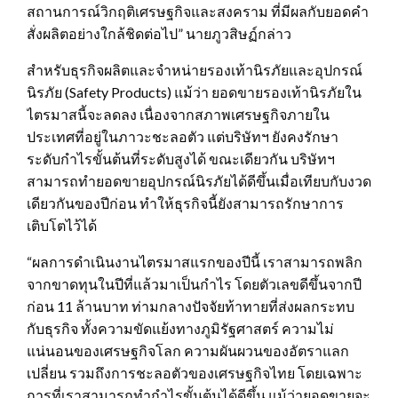
สถานการณ์วิกฤติเศรษฐกิจและสงคราม ที่มีผลกับยอดคำ
สั่งผลิตอย่างใกล้ชิดต่อไป” นายภูวสิษฏ์กล่าว
สำหรับธุรกิจผลิตและจำหน่ายรองเท้านิรภัยและอุปกรณ์
นิรภัย (Safety Products) แม้ว่า ยอดขายรองเท้านิรภัยใน
ไตรมาสนี้จะลดลง เนื่องจากสภาพเศรษฐกิจภายใน
ประเทศที่อยู่ในภาวะชะลอตัว แต่บริษัทฯ ยังคงรักษา
ระดับกำไรขั้นต้นที่ระดับสูงได้ ขณะเดียวกัน บริษัทฯ
สามารถทำยอดขายอุปกรณ์นิรภัยได้ดีขึ้นเมื่อเทียบกับงวด
เดียวกันของปีก่อน ทำให้ธุรกิจนี้ยังสามารถรักษาการ
เติบโตไว้ได้
“ผลการดำเนินงานไตรมาสแรกของปีนี้ เราสามารถพลิก
จากขาดทุนในปีที่แล้วมาเป็นกำไร โดยตัวเลขดีขึ้นจากปี
ก่อน 11 ล้านบาท ท่ามกลางปัจจัยท้าทายที่ส่งผลกระทบ
กับธุรกิจ ทั้งความขัดแย้งทางภูมิรัฐศาสตร์ ความไม่
แน่นอนของเศรษฐกิจโลก ความผันผวนของอัตราแลก
เปลี่ยน รวมถึงการชะลอตัวของเศรษฐกิจไทย โดยเฉพาะ
การที่เราสามารถทำกำไรขั้นต้นได้ดีขึ้น แม้ว่ายอดขายจะ