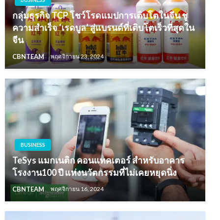
กลุ่มธุรกิจ TCP โชว์โรดแมปการเติบโตในจีน ชู
ความสำเร็จ ‘เรดบูล’ สู่แบรนด์ที่เติบโตเร็วที่สุดใน
จีน
CBNTEAM
พฤศจิกายน 23, 2024
BUSINESS
TeSys แมกเนติก คอนแทคเตอร์ สำหรับอาคาร
โรงงาน100 ปี แห่งนวัตกรรมที่ไม่เคยหยุดนิ่ง
CBNTEAM
พฤศจิกายน 16, 2024