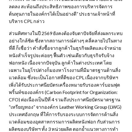
ลดลง สะท้อนถึงประสิทธิภาพของการบริหารจัดการ
ต้นทุนภายในองค์กรได้เป็นอย่างดี” ประธานเจ้าหน้าที่
บริหาร CPL กล่าว
ส่วนทิศทางในปี 2569 ยังคงต้องจับตาปัจจัยที่ส่งผลกระทบ
อย่างใกล้ชิด ซึ่งหากสถานการณ์ต่างๆ คลี่คลายไปในทาง
ที่ดี ก็เชื่อว่า คำสั่งซื้อจากลูกค้าในธุรกิจผลิตและจำหน่าย
หนังสำเร็จรูปจะค่อยๆ ฟื้นตัว เช่นเดียวกับธุรกิจรับจ้าง
ฟอกหนัง เนื่องจากปัจจุบัน ลูกค้าในต่างประเทศ โดย
เฉพาะในยุโรปต่างก็มองหาโรงงานที่มีมาตรฐานด้านสิ่ง
แวดล้อม ซึ่งจะเป็นโอกาสที่ดีของ CPL เนื่องจากบริษัทฯ
เพิ่งได้รับประกาศนียบัตรเครื่องหมายรับรองคาร์บอนฟุต
พริ้นท์ขององค์กร (Carbon Footprint for Organization:
CFO) ต่อเนื่องเป็นปีที่ 4 รวมถึงประกาศนียบัตรมาตรฐาน
“เหรียญทอง” จากองค์กร Leather Working Group (LWG)
ประเทศอังกฤษ ที่ให้การรับรองระบบการจัดการด้านสิ่ง
แวดล้อมของอุตสาหกรรมการผลิตหนังฟอก กับส่วนการ
ผลิตของบริษัทฯ ทั้ง 3 หน่วยผลิต ตอกย้ำแนวทางการทำ