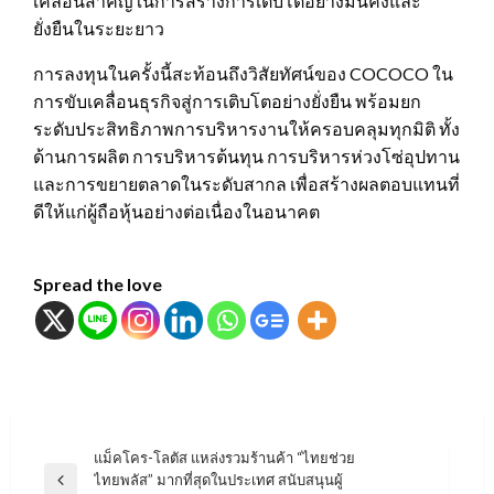
เคลื่อนสำคัญในการสร้างการเติบโตอย่างมั่นคงและ
ยั่งยืนในระยะยาว
การลงทุนในครั้งนี้สะท้อนถึงวิสัยทัศน์ของ COCOCO ใน
การขับเคลื่อนธุรกิจสู่การเติบโตอย่างยั่งยืน พร้อมยก
ระดับประสิทธิภาพการบริหารงานให้ครอบคลุมทุกมิติ ทั้ง
ด้านการผลิต การบริหารต้นทุน การบริหารห่วงโซ่อุปทาน
และการขยายตลาดในระดับสากล เพื่อสร้างผลตอบแทนที่
ดีให้แก่ผู้ถือหุ้นอย่างต่อเนื่องในอนาคต
Spread the love
แนะแนว
แม็คโคร-โลตัส แหล่งรวมร้านค้า “ไทยช่วย
ไทยพลัส” มากที่สุดในประเทศ สนับสนุนผู้
เรื่อง
Previous