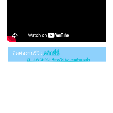
ติดต่องานรีวิว
คลิกที่นี่
CHILLWONPAI : ชิลวนไป by แพนด้าบวมน้ำ