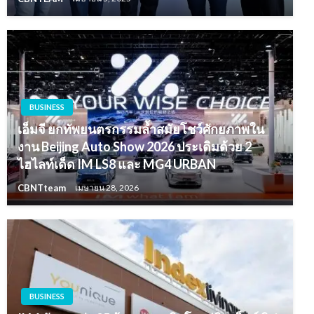
BUSINESS
เอ็มจี ยกทัพยนตรกรรมล้ำสมัยโชว์ศักยภาพใน
งาน Beijing Auto Show 2026 ประเดิมด้วย 2
ไฮไลท์เด็ด IM LS8 และ MG4 URBAN
CBNTteam
เมษายน 28, 2026
BUSINESS