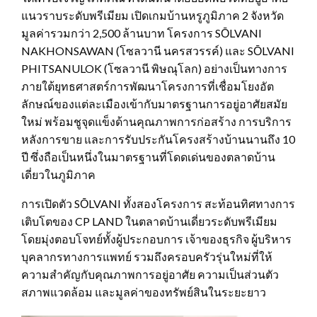
แนวราบระดับพรีเมียม เปิดเกมบ้านหรูภูมิภาค 2 จังหวัด
มูลค่ารวมกว่า 2,500 ล้านบาท โครงการ SŌLVANI
NAKHONSAWAN (โซลวานี นครสวรรค์) และ SŌLVANI
PHITSANULOK (โซลวานี พิษณุโลก) อย่างเป็นทางการ
ภายใต้ยุทธศาสตร์การพัฒนาโครงการที่เชื่อมโยงอัต
ลักษณ์ของแต่ละเมืองเข้ากับมาตรฐานการอยู่อาศัยสมัย
ใหม่ พร้อมชูจุดแข็งด้านคุณภาพการก่อสร้าง การบริการ
หลังการขาย และการรับประกันโครงสร้างบ้านนานถึง 10
ปี ซึ่งถือเป็นหนึ่งในมาตรฐานที่โดดเด่นของตลาดบ้าน
เดี่ยวในภูมิภาค
การเปิดตัว SŌLVANI ทั้งสองโครงการ สะท้อนทิศทางการ
เติบโตของ CP LAND ในตลาดบ้านเดี่ยวระดับพรีเมียม
โดยมุ่งตอบโจทย์ทั้งผู้ประกอบการ เจ้าของธุรกิจ ผู้บริหาร
บุคลากรทางการแพทย์ รวมถึงครอบครัวรุ่นใหม่ที่ให้
ความสำคัญกับคุณภาพการอยู่อาศัย ความเป็นส่วนตัว
สภาพแวดล้อม และมูลค่าของทรัพย์สินในระยะยาว