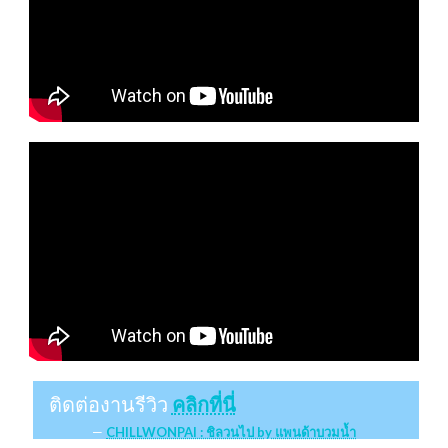
ติดต่องานรีวิว
คลิกที่นี่
CHILLWONPAI : ชิลวนไป by แพนด้าบวมน้ำ