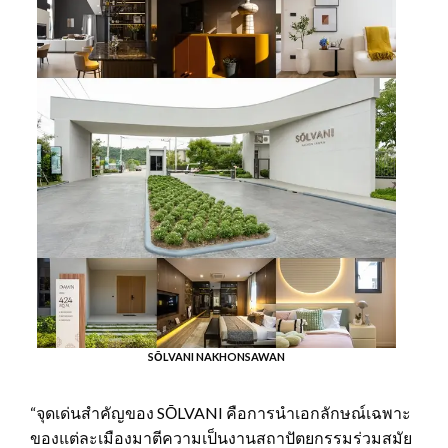
SŌLVANI NAKHONSAWAN
“จุดเด่นสำคัญของ SŌLVANI คือการนำเอกลักษณ์เฉพาะ
ของแต่ละเมืองมาตีความเป็นงานสถาปัตยกรรมร่วมสมัย