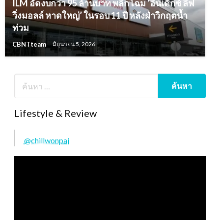
ILM อัดงบกว่า 95 ล้านบาท พลิกโฉม ‘อินเด็กซ์ ลิฟ
วิ่งมอลล์ หาดใหญ่’ ในรอบ 11 ปี หลังฝ่าวิกฤตน้ำ
ท่วม
CBNTteam
มิถุนายน 5, 2026
Lifestyle & Review
@chillwonpai