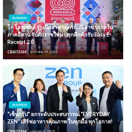
BUSINESS
โก โฮลเซลล์ รุกเปิดสาขาอุดรธานี สาขาแรกใน
ภาคอีสาน รับศักราชใหม่ ปลุกคึกคักรับ Easy E-
Receipt 2.0
CBNTEAM
มกราคม 19, 2025
BUSINESS
“เซ็นกรุ๊ป” ยกระดับประสบการณ์ “EVERYDAY
ZEN” เสิร์ฟอาหารคุณภาพ ในทุกมื้อ ทุกโอกาส!
CBNTEAM
เมษายน 5, 2025