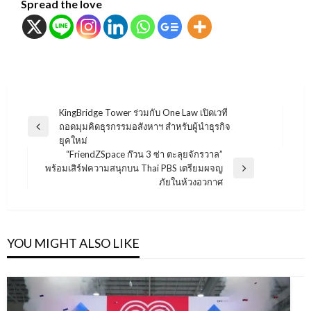
Spread the love
แนะแนว
KingBridge Tower ร่วมกับ One Law เปิดเวที
ถอดมุมคิดธุรกรรมอสังหาฯ สำหรับผู้นำธุรกิจ
เรื่อง
Previous
ยุคใหม่
Post
“FriendZSpace ก๊วน 3 ซ่า ตะลุยจักรวาล”
พร้อมเสิร์ฟความสนุกบน Thai PBS เตรียมผจญ
Next
ภัยในห้วงอวกาศ
Post
YOU MIGHT ALSO LIKE