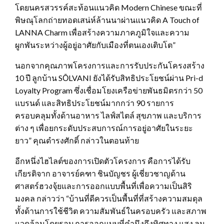
โดยนครสวรรค์สะท้อนแนวคิด Modern Chinese ขณะที่
พิษณุโลกถ่ายทอดเสน่ห์ล้านนาผ่านแนวคิด A Touch of
LANNA Charm เพื่อสร้างความภาคภูมิใจและความ
ผูกพันระหว่างผู้อยู่อาศัยกับเมืองที่ตนเองเติบโต”
นอกจากคุณภาพโครงการและการรับประกันโครงสร้าง
10 ปี ลูกบ้าน SŌLVANI ยังได้รับสิทธิประโยชน์ผ่าน Pri-d
Loyalty Program ซึ่งเชื่อมโยงเครือข่ายพันธมิตรกว่า 50
แบรนด์ และสิทธิประโยชน์มากกว่า 90 รายการ
ครอบคลุมทั้งด้านอาหาร ไลฟ์สไตล์ สุขภาพ และบริการ
ต่าง ๆ เพื่อยกระดับประสบการณ์การอยู่อาศัยในระยะ
ยาว” คุณดำรงศักดิ์ กล่าวในตอนท้าย
อีกหนึ่งไฮไลต์ของการเปิดตัวโครงการ คือการได้รับ
เกียรติจาก อาจารย์คฑา ชินบัญชร ผู้เชี่ยวชาญด้าน
ศาสตร์ฮวงจุ้ยและการออกแบบพื้นที่เพื่อความเป็นสิริ
มงคล กล่าวว่า “บ้านที่ดีควรเป็นพื้นที่ที่สร้างความสมดุล
ทั้งด้านการใช้ชีวิต ความสัมพันธ์ในครอบครัว และสภาพ
แวดล้อมโดยรอบ การออกแบบที่คำนึงถึงทิศทาง แสง ลม