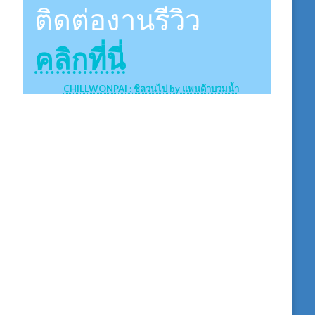
ติดต่องานรีวิว
คลิกที่นี่
CHILLWONPAI : ชิลวนไป by แพนด้าบวมน้ำ