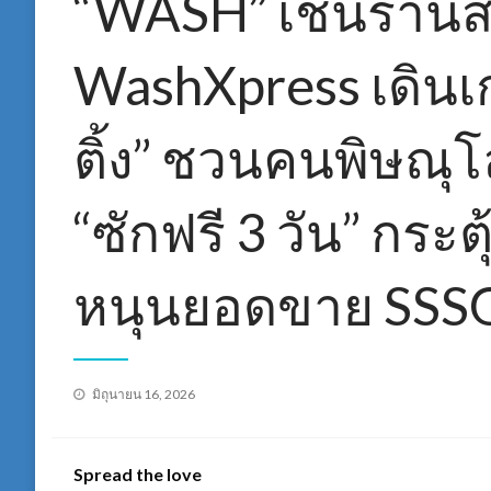
“WASH” เชนร้านส
WashXpress เดินเก
ติ้ง” ชวนคนพิษณุ
“ซักฟรี 3 วัน” กระต
หนุนยอดขาย SSSG เ
Posted
มิถุนายน 16, 2026
on
Spread the love