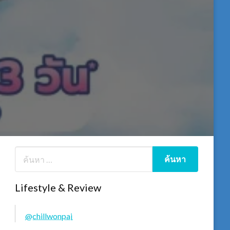
Lifestyle & Review
@chillwonpai