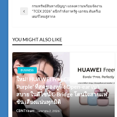
กรมทรัพย์สินทางปัญญา แถลงความพร้อมจัดงาน
แนะแนว
“TCEX 2026” ผนึกกำลังภาครัฐ-เอกชน ดันครีเอ
Previous
เตอร์ไทยสู่สากล
Post
เรื่อง
YOU MIGHT ALSO LIKE
BUSINESS
ใหม่! HUAWEI FreeClip 2 สีม่วง ‘Berry
Purple’ ที่สุดของหูฟัง Open-ear เบา
สบาย ในดีไซน์ C-Bridge โดนใจสายแฟ
ชัน เสียงแน่นทุกมิติ
CBNTteam
เมษายน 2, 2026