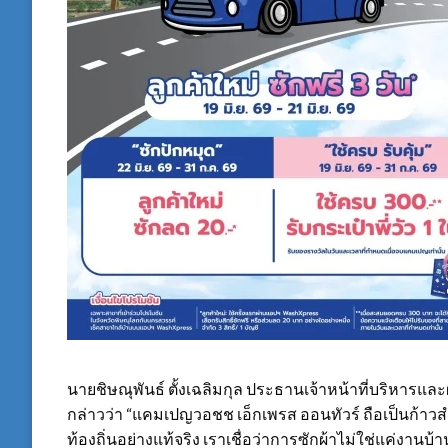
นายชิษณุพันธ์ ตั้งเฉลิมกุล ประธานเจ้าหน้าที่บริหารและผู
กล่าวว่า “แคมเปญวอชช เอ็กเพรส ออนทัวร์ ถือเป็นก้า
ท้องถิ่นอย่างแท้จริง เราเชื่อว่าการซักผ้าไม่ใช่แค่งาน