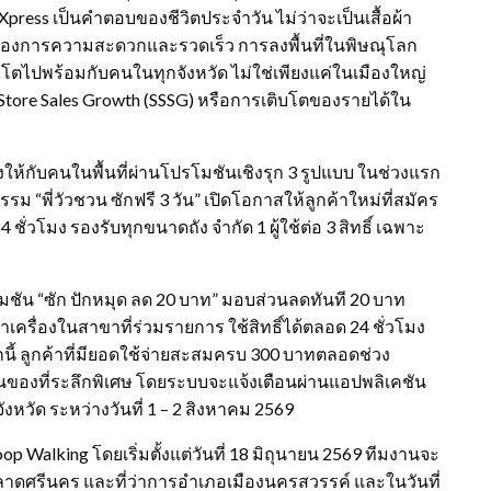
hXpress เป็นคำตอบของชีวิตประจำวัน ไม่ว่าจะเป็นเสื้อผ้า
ี่ต้องการความสะดวกและรวดเร็ว การลงพื้นที่ในพิษณุโลก
บโตไปพร้อมกับคนในทุกจังหวัด ไม่ใช่เพียงแค่ในเมืองใหญ่
Store Sales Growth (SSSG) หรือการเติบโตของรายได้ใน
กับคนในพื้นที่ผ่านโปรโมชันเชิงรุก 3 รูปแบบ ในช่วงแรก
รม “พี่วัวชวน ซักฟรี 3 วัน” เปิดโอกาสให้ลูกค้าใหม่ที่สมัคร
่วโมง รองรับทุกขนาดถัง จำกัด 1 ผู้ใช้ต่อ 3 สิทธิ์ เฉพาะ
โมชัน “ซัก ปักหมุด ลด 20 บาท” มอบส่วนลดทันที 20 บาท
ครื่องในสาขาที่ร่วมรายการ ใช้สิทธิ์ได้ตลอด 24 ชั่วโมง
กนี้ ลูกค้าที่มียอดใช้จ่ายสะสมครบ 300 บาทตลอดช่วง
เป็นของที่ระลึกพิเศษ โดยระบบจะแจ้งเตือนผ่านแอปพลิเคชัน
วัด ระหว่างวันที่ 1 – 2 สิงหาคม 2569
oop Walking โดยเริ่มตั้งแต่วันที่ 18 มิถุนายน 2569 ทีมงานจะ
ตลาดศรีนคร และที่ว่าการอำเภอเมืองนครสวรรค์ และในวันที่