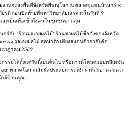
 ทีมงานจะลงพื้นที่จังหวัดพิษณุโลก ณ ตลาดชุมชนบ้านกร่าง
รติ ก่อนปิดท้ายที่มหาวิทยาลัยนเรศวรในวันที่ 9
และเย็นเพื่อเข้าถึงคนในชุมชนทุกกลุ่ม
ร์กับ ”ร้านผลเอยผลไม้” ร้านชาผลไม้ชื่อดังของจังหวัด
ess x ผลเอยผลไม้ สุดน่ารัก เพียงสแกนคิวอาร์โค้ด
0 กรกฎาคม 2569
รรมได้ตั้งแต่วันนี้เป็นต้นไป หรือดาวน์โหลดแอปพลิเคชัน
มาย อย่าพลาดโอกาสสัมผัสประสบการณ์ซักผ้าที่สะอาด สะดวก
ู่ใกล้บ้านคุณ