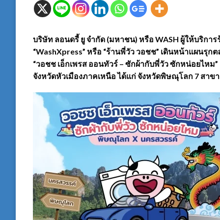
บริษัท ลอนดรี้ ยู จำกัด (มหาชน) หรือ WASH ผู้ให้บร
“WashXpress” หรือ “ร้านพี่วัว วอชช” เดินหน้าแผนรุกต
“วอชช เอ็กเพรส ออนทัวร์ – ซักผ้ากับพี่วัว ซักหน่อยไหม”
จังหวัดหัวเมืองภาคเหนือ ได้แก่ จังหวัดพิษณุโลก 7 สาข