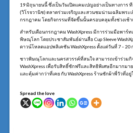
19 มิถุนายนนี้ ซึ่งเป็นวันเปิดแคมเปญอย่างเป็นทางการ
(วิโรจวานิช) ตลาดร่วมเจริญและสวนชมน่านเฉลิมพระเกีย
กรกฎาคม โดยกิจกรรมที่จัดขึ้นนั้นครอบคลุมทั้งช่วงเช้า
สำหรับเดือนกรกฎาคม WashXpress มีการร่วมมือพาร์ทเนอ
พิษณุโลก โดยประชาสัมพันธ์ผ่านสื่อ Cup Sleeve WashXpr
ดาวน์โหลดแอปพลิเคชัน WashXpress ตั้งแต่วันที่ 7 – 2
ชาวพิษณุโลกและนครสวรรค์ที่สนใจ สามารถเข้าร่วมกิจก
WashXpress เพื่อรับสิทธิ์ซักฟรีและสิทธิพิเศษอีกมาก
และคุ้มค่ากว่าที่เคย กับ WashXpress ร้านซักผ้าพี่วัวที่อย
Spread the love