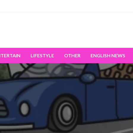
miss the world's movement.
NTERTAIN
LIFESTYLE
OTHER
ENGLISH NEWS