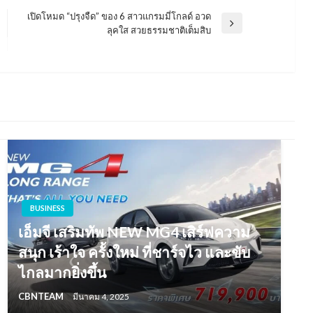
เปิดโหมด “ปรุงจืด” ของ 6 สาวแกรมมี่โกลด์ อวด
Next
ลุคใส สวยธรรมชาติเต็มสิบ
Post
BUSINESS
เอ็มจี เสริมทัพ NEW MG4 เสิร์ฟความ
สนุก เร้าใจ ครั้งใหม่ ที่ชาร์จไว และขับ
ไกลมากยิ่งขึ้น
CBNTEAM
มีนาคม 4, 2025