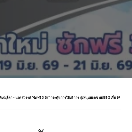
ุโลก – นครสวรรค์ “ซักฟรี 3 วัน” กระตุ้นการใช้บริการ มุ่งหนุนยอดขาย SSSG เริ่ม 19