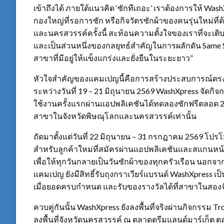
เข้าถึงได้ ภายใต้แนวคิด ‘ซักทีเถอะ’ เราต้องการให้ Was
กองใหญ่ที่รอการซัก หรือกิจวัตรซักผ้าของคนรุ่นใหม่ท
และนครสวรรค์ครั้งนี้ สะท้อนความตั้งใจของเราที่จะเติ
และเป็นส่วนหนึ่งของกลยุทธ์สำคัญในการผลักดัน Same 
สาขาที่มีอยู่ให้แข็งแกร่งและยั่งยืนในระยะยาว”
หัวใจสำคัญของแคมเปญนี้คือการสร้างประสบการณ์ตรงให้
ระหว่างวันที่ 19 – 21 มิถุนายน 2569 WashXpress จัดกิจกร
ใช้งานครั้งแรกผ่านแอปพลิเคชันได้ทดลองซักฟรีตลอด 24 ชั
สาขาในจังหวัดพิษณุโลกและนครสวรรค์เท่านั้น
ถัดมาตั้งแต่วันที่ 22 มิถุนายน – 31 กรกฎาคม 2569 โปร
สำหรับลูกค้าใหม่ที่สมัครผ่านแอปพลิเคชันและสแกนหน้าเ
เพื่อให้ทุกวันกลายเป็นวันซักผ้าของทุกครัวเรือน นอกจา
แคมเปญ ยังมีสิทธิ์รับถุงกราเวียร์แบรนด์ WashXpress 
เมื่อยอดครบกำหนด และรับของรางวัลได้ที่สาขาในสองจังห
ควบคู่กันนั้น WashXpress ยังลงพื้นที่จริงผ่านกิจกรรม Tr
ลงพื้นที่จังหวัดนครสวรรค์ ณ ตลาดดรีมแลนด์มาร์เก็ต 