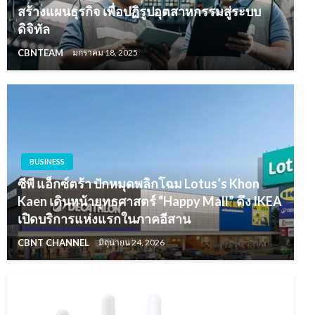
สร้างแผนธุรกิจ เพื่อปฏิรูปอุตสาหกรรมสู่ระบบ
ดิจิทัล
CBNTEAM
มกราคม 18, 2025
BUSINESS
ซีพี แอ็กซ์ตร้า ปักหมุดพลิกโฉม Lotus’s Khon
Kaen เดินหน้ายุทธศาสตร์ “Happy Mall” ดึง IKEA
เปิดบริการแห่งแรกในภาคอีสาน
CBNT CHANNEL
มิถุนายน 24, 2026