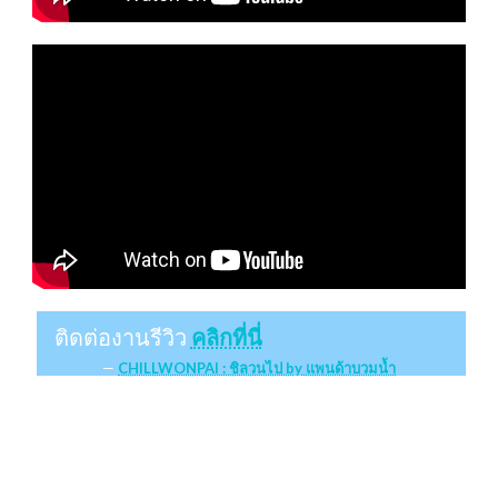
ติดต่องานรีวิว
คลิกที่นี่
CHILLWONPAI : ชิลวนไป by แพนด้าบวมน้ำ