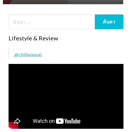
Lifestyle & Review
@chillwonpai