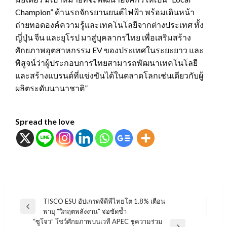
Champion” ด้านรถจักรยานยนต์ไฟฟ้า พร้อมเดินหน้า
ถ่ายทอดองค์ความรู้และเทคโนโลยีจากต่างประเทศ ทั้ง
ญี่ปุ่น จีน และยุโรป มาสู่บุคลากรไทย เพื่อเสริมสร้าง
ศักยภาพอุตสาหกรรม EV ของประเทศในระยะยาว และ
พิสูจน์ว่าผู้ประกอบการไทยสามารถพัฒนาเทคโนโลยี
และสร้างแบรนด์ที่แข่งขันได้ในตลาดโลกเช่นเดียวกับผู้
ผลิตระดับนานาชาติ”
Spread the love
แนะแนว
TISCO ESU อัปเกรดจีดีพีไทยโต 1.8% เตือน
Previous
พายุ “วิกฤตพลังงาน” จ่อซัดซ้ำ
เรื่อง
Post
“ซูโจว” โชว์ศักยภาพบนเวที APEC ชูความร่วม