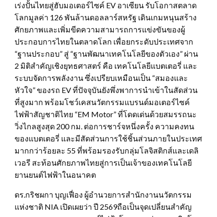
เร่งปั้นไทยสู่ฮับมอเตอร์ไซค์ EV อาเซียน รับโอกาสตลาด
โลกมูลค่า 126 พันล้านดอลลาร์สหรัฐ เดินเกมหนุนสร้าง
ศักยภาพและเพิ่มขีดความสามารถการแข่งขันของผู้
ประกอบการไทยในตลาดโลก เพื่อยกระดับประเทศจาก
“ฐานประกอบ” สู่ “ฐานพัฒนาเทคโนโลยีของตัวเอง” ผ่าน
2 มิติสำคัญเชิงยุทธศาสตร์ คือ เทคโนโลยีแบตเตอรี่ และ
ระบบจัดการพลังงาน ซึ่งเปรียบเหมือนเป็น “สมองและ
หัวใจ” ของรถ EV ที่ปัจจุบันยังพึ่งพาการนำเข้าในสัดส่วน
ที่สูงมาก พร้อมโชว์เคสนวัตกรรมแบรนด์มอเตอร์ไซค์
ไฟฟ้าสัญชาติไทย “EM Motor” ที่โดดเด่นด้วยสมรรถนะ
วิ่งไกลสูงสุด 200 กม. ต่อการชาร์จหนึ่งครั้ง ความคงทน
ของแบตเตอรี่ และมีสัดส่วนการใช้ชิ้นส่วนภายในประเทศ
มากกว่าร้อยละ 55 ที่พร้อมรองรับกลุ่มโลจิสติกส์และเดลิ
เวอรี สะท้อนศักยภาพไทยสู่การเป็นเจ้าของเทคโนโลยี
ยานยนต์ไฟฟ้าในอนาคต
ดร.กริชผกา บุญเฟื่อง ผู้อำนวยการสำนักงานนวัตกรรม
แห่งชาติ NIA เปิดเผยว่า ปี 2569ถือเป็นจุดเปลี่ยนสำคัญ