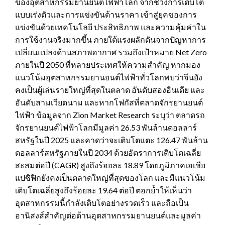
ของอุตสาหกรรมยานยนต์ไฟฟ้าโลก จากช่วงการเติบโต
แบบเร่งตัวและการแข่งขันด้านราคา เข้าสู่ยุคของการ
แข่งขันด้วยเทคโนโลยี ประสิทธิภาพ และความคุ้มค่าใน
การใช้งานจริงมากขึ้น ภายใต้แรงผลักดันจากปัญหาการ
เปลี่ยนแปลงด้านสภาพอากาศ รวมถึงเป้าหมาย Net Zero
ภายในปี 2050 ที่หลายประเทศให้ความสำคัญ หากมอง
แนวโน้มอุตสาหกรรมยานยนต์ไฟฟ้าทั่วโลกพบว่าจีนยัง
คงเป็นผู้เล่นรายใหญ่ที่สุดในตลาด อันดับสองอินเดีย และ
อันดับสามเวียดนาม และหากโฟกัสที่ตลาดจักรยานยนต์
ไฟฟ้า ข้อมูลจาก Zion Market Research ระบุว่า ตลาดรถ
จักรยานยนต์ไฟฟ้าโลกมีมูลค่า 26.53 พันล้านดอลลาร์
สหรัฐในปี 2025 และคาดว่าจะเติบโตแตะ 126.47 พันล้าน
ดอลลาร์สหรัฐภายในปี 2034 ด้วยอัตราการเติบโตเฉลี่ย
สะสมต่อปี (CAGR) สูงถึงร้อยละ 18.89 โดยภูมิภาคเอเชีย
แปซิฟิกยังคงเป็นตลาดใหญ่ที่สุดของโลก และมีแนวโน้ม
เติบโตเฉลี่ยสูงถึงร้อยละ 19.64 ต่อปี ตอกย้ำให้เห็นว่า
อุตสาหกรรมนี้กำลังเติบโตอย่างรวดเร็ว และถือเป็น
อานิสงส์สำคัญต่อด้านอุตสาหกรรมยานยนต์และมูลค่า