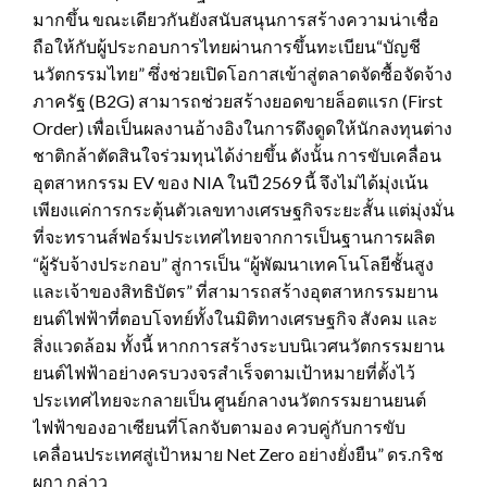
มากขึ้น ขณะเดียวกันยังสนับสนุนการสร้างความน่าเชื่อ
ถือให้กับผู้ประกอบการไทยผ่านการขึ้นทะเบียน“บัญชี
นวัตกรรมไทย” ซึ่งช่วยเปิดโอกาสเข้าสู่ตลาดจัดซื้อจัดจ้าง
ภาครัฐ (B2G) สามารถช่วยสร้างยอดขายล็อตแรก (First
Order) เพื่อเป็นผลงานอ้างอิงในการดึงดูดให้นักลงทุนต่าง
ชาติกล้าตัดสินใจร่วมทุนได้ง่ายขึ้น ดังนั้น การขับเคลื่อน
อุตสาหกรรม EV ของ NIA ในปี 2569 นี้ จึงไม่ได้มุ่งเน้น
เพียงแค่การกระตุ้นตัวเลขทางเศรษฐกิจระยะสั้น แต่มุ่งมั่น
ที่จะทรานส์ฟอร์มประเทศไทยจากการเป็นฐานการผลิต
“ผู้รับจ้างประกอบ” สู่การเป็น “ผู้พัฒนาเทคโนโลยีชั้นสูง
และเจ้าของสิทธิบัตร” ที่สามารถสร้างอุตสาหกรรมยาน
ยนต์ไฟฟ้าที่ตอบโจทย์ทั้งในมิติทางเศรษฐกิจ สังคม และ
สิ่งแวดล้อม ทั้งนี้ หากการสร้างระบบนิเวศนวัตกรรมยาน
ยนต์ไฟฟ้าอย่างครบวงจรสำเร็จตามเป้าหมายที่ตั้งไว้
ประเทศไทยจะกลายเป็น ศูนย์กลางนวัตกรรมยานยนต์
ไฟฟ้าของอาเซียนที่โลกจับตามอง ควบคู่กับการขับ
เคลื่อนประเทศสู่เป้าหมาย Net Zero อย่างยั่งยืน” ดร.กริช
ผกา กล่าว