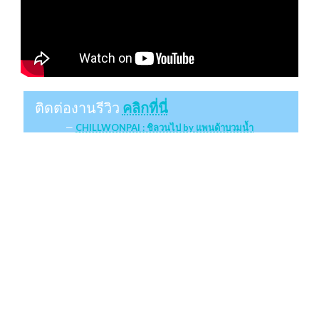
ติดต่องานรีวิว
คลิกที่นี่
CHILLWONPAI : ชิลวนไป by แพนด้าบวมน้ำ