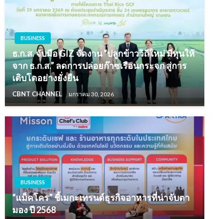
BUSINESS
ธ.ก.ส. จับมือ GIZ จัดงาน “ปลูกข้าววิถีใหม่ มีทุนให้
จาก ธ.ก.ส.” ลดการปล่อยก๊าซเรือนกระจก สู่การ
เติบโตอย่างยั่งยืน
CBNT CHANNEL
มกราคม 30, 2026
BUSINESS
“แม็คโคร” ชี้เมกะเทรนด์ธุรกิจอาหารที่น่าจับตา
มอง ปี 2568