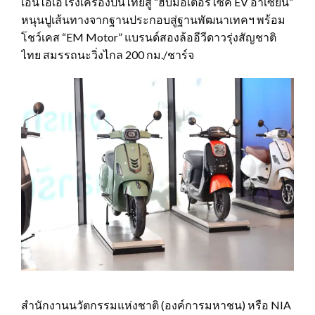
เอ็นไอเอ เร่งเครื่องปั้นไทยสู่ “ฮับมอเตอร์ไซค์ EV อาเซียน”
หนุนปูเส้นทางจากฐานประกอบสู่ฐานพัฒนาเทคฯ พร้อม
โชว์เคส “EM Motor” แบรนด์สองล้ออีวีดาวรุ่งสัญชาติ
ไทย สมรรถนะวิ่งไกล 200 กม./ชาร์จ
สำนักงานนวัตกรรมแห่งชาติ (องค์การมหาชน) หรือ NIA