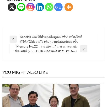
แนะแนว
Sandisk แนะวิธีสำรองข้อมูลสองชั้นปกป้องไฟล์
Previous
ดิจิทัลให้ปลอดภัย เพิ่มความปลอดภัยสองขั้น
เรื่อง
Post
Memory No.22 การร่วมงานกัน ระหว่าง กรณ์
Next
นียะพันธ์ (Korn Doll) & จักรพงศ์ สิริริน (2 Dox)
Post
YOU MIGHT ALSO LIKE