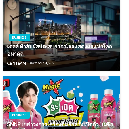
BUSINESS
เดลล์ ท้าสัมผัสประสบการณ์จอแสดงผลแห่งโลก
อนาคต
CBNTEAM
มกราคม 14, 2025
BUSINESS
SNNP เขย่าวงการเครื่องดื่มอีกครั้ง เปิดตัว “เมจิก