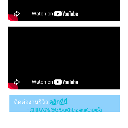
ติดต่องานรีวิว
คลิกที่นี่
CHILLWONPAI : ชิลวนไป by แพนด้าบวมน้ำ