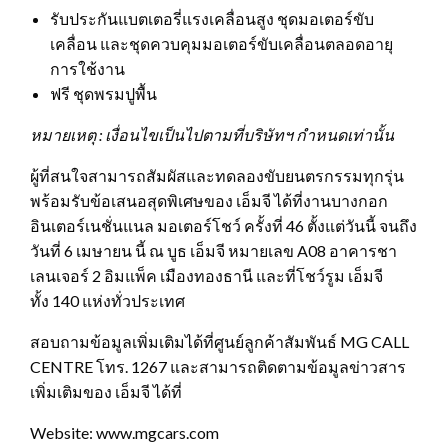
รับประกันแบตเตอรี่แรงเคลื่อนสูง ชุดมอเตอร์ขับ
เคลื่อน และชุดควบคุมมอเตอร์ขับเคลื่อนตลอดอายุ
การใช้งาน
ฟรี ชุดพรมปูพื้น
หมายเหตุ
: เงื่อนไขเป็นไปตามที่บริษัทฯ กำหนดเท่านั้น
ผู้ที่สนใจสามารถสัมผัสและทดลองขับยนตรกรรมทุกรุ่น
พร้อมรับข้อเสนอสุดพิเศษของ เอ็มจี ได้ที่งานบางกอก
อินเตอร์เนชั่นแนล มอเตอร์โชว์ ครั้งที่ 46 ตั้งแต่วันนี้ จนถึง
วันที่ 6 เมษายน นี้ ณ บูธ เอ็มจี หมายเลข A08 อาคารชา
เลนเจอร์ 2 อิมแพ็ค เมืองทองธานี และที่โชว์รูม เอ็มจี
ทั้ง 140 แห่งทั่วประเทศ
สอบถามข้อมูลเพิ่มเติมได้ที่ศูนย์ลูกค้าสัมพันธ์ MG CALL
CENTRE โทร. 1267 และสามารถติดตามข้อมูลข่าวสาร
เพิ่มเติมของ เอ็มจี ได้ที่
Website: www.mgcars.com