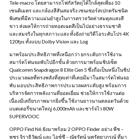
Tele-macro โดยสามารถโฟกัสวัตถุได้ใกล้สุดเพียง 10
เซนติเมตร และกล้องสีสันสมจริง เซนเซอร์สเปกตรัมชนิด
พิเศษที่มีความแม่นยำสูงในการตรวจวัดค่าสมดุลแสงสี
ขาว ส่งผลให้การถ่ายทอดเฉดสีเป็นไปอย่างธรรมชาติ
และสมจริงในทุกสภาวะแสง ทั้งยังถ่ายวิดีโอระดับโปร 4K
120fps ทั้งแบบ Dolby Vision และ Log
มาพร้อมประสิทธิภาพที่เหนือกว่า ยกระดับการใช้งาน
สมาร์ตโฟนจอพับไปอีกขั้น ด้วยการมาพร้อมชิปเซ็ต
Qualcomm Snapdragon 8 Elite Gen 5 ซึ่งถือเป็นหนึ่งในชิป
ประมวลผลที่ทรงพลังที่สุดเท่าที่เคยมีมาในสมาร์ตโฟนจอ
พับ มอบประสิทธิภาพการประมวลผลระดับสูง พร้อมการ
บริหารจัดการพลังงานที่ยอดเยี่ยม ช่วยให้การใช้งานต่อ
เนื่องมีเสถียรภาพมากยิ่งขึ้น ใช้งานยาวนานตลอดวันด้วย
แบตเตอรี่ขนาดใหญ่ 6,000mAh และชาร์จไว 80W
SUPERVOOC
OPPO Find N6 ยังมาพร้อม 2 OPPO Finder อย่าง พีช –
พชร จิราธิวัฒน์ และ ไอซ์ซึ – ณัฐรัตน์ นพรัตยาภรณ์ ที่มา