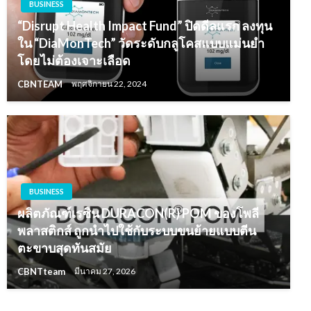
BUSINESS
“Disrupt Health Impact Fund” ปิดดีลแรก ลงทุน
ใน “DiaMonTech” วัดระดับกลูโคสแบบแม่นยำ
โดยไม่ต้องเจาะเลือด
CBNTEAM
พฤศจิกายน 22, 2024
BUSINESS
ผลิตภัณฑ์เรซิน DURACON(R) POM ของโพลี
พลาสติกส์ ถูกนำไปใช้กับระบบขนย้ายแบบตีน
ตะขาบสุดทันสมัย
CBNTteam
มีนาคม 27, 2026