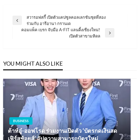
แนะแนว
สวารอฟสกี้ เปิดตัวแคปซูลคอลเลกชันชุดที่สอง
Previous
ร่วมกับ อารีอานา กรานเด
เรื่อง
Post
คอมแพ็ค เบรก จับมือ A-FIT แลนดิ้งเชียงใหม่!
Next
เปิดตัวสาขามหิดล
Post
YOU MIGHT ALSO LIKE
BUSINESS
ต้าห์อู๋-ออฟโรด ร่วมงานเปิดตัว ‘บัตรกดเงินสด
เฟิร์สช้อยส์’ อัปความสามารถบัตรใหม่