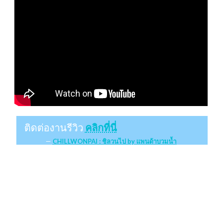
ติดต่องานรีวิว
คลิกที่นี่
CHILLWONPAI : ชิลวนไป by แพนด้าบวมน้ำ