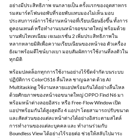
อย่างมีประสิทธิภาพ จนกลายเป็น ครั้งแรกของอุตสาหกร
รมสมาร์ตโฟนจอพับที่รอยพับแทบมองไม่เห็น มอบ
ประสบการณ์การใช้งานหน้าจอที่เรียบเนียนยิ่งขึ้น ทั้งการ
ดูคอนเทนต์ หรือทำงานบนหน้าจอขนาดใหญ่ พร้อมด้วย
บานพับไทเทเนียม เจเนอเรชั่น 2 เพิ่มประสิทธิภาพใน
หลากหลายมิติเพื่อความเรียบเนียนของหน้าจอ ตัวเครื่อง
ยังมาพร้อมดีไซน์บางเบา มอบสัมผัสการใช้งานที่ลงตัวใน
ทุกมิติ
พร้อมปลดล็อกทุกการใช้งานอย่างไร้ขีดจำกัด บนระบบ
ปฏิบัติการ ColorOS16 ลื่นไหล ชาญฉลาด ด้วย AI
Multitasking ใช้งานหลายแอปพร้อมกันได้อย่างลื่นไหล
ด้วยศักยภาพของหน้าจอขนาดใหญ่ OPPO Find N6 มา
พร้อมหน้าต่างลอยอิสระ หรือ Free-Flow Window เปิด
แอปฯพร้อมกันได้สูงสุดถึง 4 แอปฯ โดยสามารถปรับขนาด
และสัดส่วนของแต่ละหน้าต่างได้อย่างอิสระตามสไตล์
การทำงานของแต่ละบุคคล และ ทำงานร่วมกับ
Boundless View ได้อย่างไร้รอยต่อ ช่วยให้สลับไปมาระ