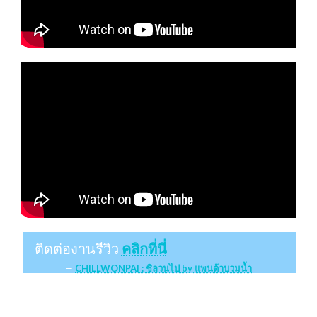
ติดต่องานรีวิว
คลิกที่นี่
CHILLWONPAI : ชิลวนไป by แพนด้าบวมน้ำ