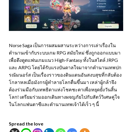
Norse Saga เป็นการผสมผสานระหว่างการเล่าเรื่องใน
ตำนานเข้ากับระบบเกม RPG สมัยใหม่ ซึ่งถูกออกแบบมา
เพื่อดึงดูดแฟนเกมแนว High-Fantasy ทั้งในสไตล์ JRPG
และ ARPG โดยได้รับแรงบันดาลใจมาจากตำนานเทพปก
รณัมนอร์ส เป็นเรื่องราวของดินแดนอันสงบสุขที่กลับต้อง
โกลาหลเมื่อมังกรผู้ทำลายโลกตื่นขึ้นมา เหล่าผู้กล้าจึง
ต้องร่วมมือกับเทพธิดาแห่งโชคชะตาเพื่อหยุดยั้งวันสิ้น
โลก! เตรียมร่วมออกเดินทางผจญภัยไปกับสัตว์วิเศษคู่ใจ
ในโลกแฟนตาซีและตำนานเทพเจ้าได้เร็ว ๆ นี้
Spread the love