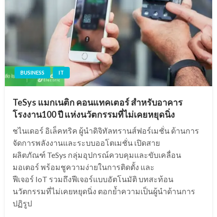
BUSINESS
IT
TeSys แมกเนติก คอนแทคเตอร์ สำหรับอาคาร
โรงงาน100 ปี แห่งนวัตกรรมที่ไม่เคยหยุดนิ่ง
ชไนเดอร์ อิเล็คทริค ผู้นำดิจิทัลทรานส์ฟอร์เมชั่น ด้านการ
จัดการพลังงานและระบบออโตเมชั่น เปิดสาย
ผลิตภัณฑ์ TeSys กลุ่มอุปกรณ์ควบคุมและขับเคลื่อน
มอเตอร์ พร้อมชูความง่ายในการติดตั้ง และ
ฟีเจอร์ IoT รวมถึงฟีเจอร์แบบอัตโนมัติ บทสะท้อน
นวัตกรรมที่ไม่เคยหยุดนิ่ง ตอกย้ำความเป็นผู้นำด้านการ
ปฏิรูป