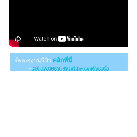
ติดต่องานรีวิว
คลิกที่นี่
CHILLWONPAI : ชิลวนไป by แพนด้าบวมน้ำ