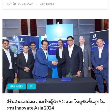
Posted
พฤศจิกายน 16, 2024
CBNTEAM
on
BUSINESS
IT
อีริคสัน แสดงความเป็นผู้นำ 5G และโซลูชันขั้นสูง ใน
งาน Innovate Asia 2024