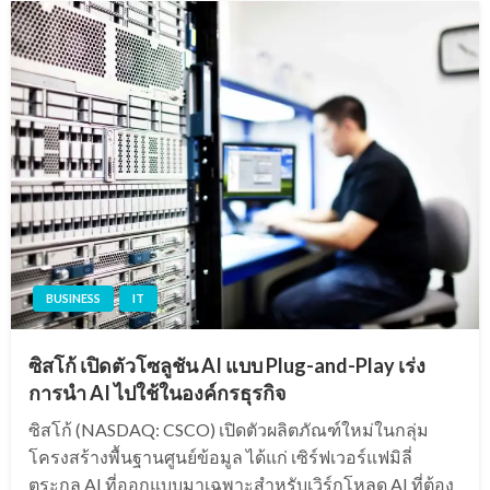
BUSINESS
IT
ซิสโก้ เปิดตัวโซลูชัน AI แบบ Plug-and-Play เร่ง
การนำ AI ไปใช้ในองค์กรธุรกิจ
ซิสโก้ (NASDAQ: CSCO) เปิดตัวผลิตภัณฑ์ใหม่ในกลุ่ม
โครงสร้างพื้นฐานศูนย์ข้อมูล ได้แก่ เซิร์ฟเวอร์แฟมิลี่
ตระกูล AI ที่ออกแบบมาเฉพาะสำหรับเวิร์กโหลด AI ที่ต้อง