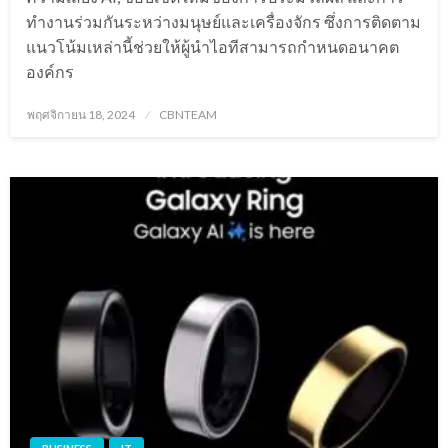
ทำงานร่วมกันระหว่างมนุษย์และเครื่องจักร ซึ่งการติดตาม
แนวโน้มเหล่านี้ช่วยให้ผู้นำไอทีสามารถกำหนดอนาคต
องค์กร
Posted
พฤศจิกายน 18, 2024
CBNTEAM
on