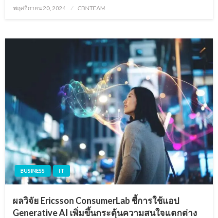
Posted
พฤศจิกายน 20, 2024
CBNTEAM
on
BUSINESS
IT
ผลวิจัย Ericsson ConsumerLab ชี้การใช้แอป
Generative AI เพิ่มขึ้นกระตุ้นความสนใจแตกต่าง