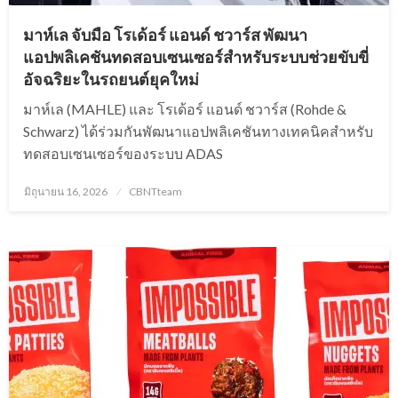
มาห์เล จับมือ โรเด้อร์ แอนด์ ชวาร์ส พัฒนา
แอปพลิเคชันทดสอบเซนเซอร์สำหรับระบบช่วยขับขี่
อัจฉริยะในรถยนต์ยุคใหม่
มาห์เล (MAHLE) และ โรเด้อร์ แอนด์ ชวาร์ส (Rohde &
Schwarz) ได้ร่วมกันพัฒนาแอปพลิเคชันทางเทคนิคสำหรับ
ทดสอบเซนเซอร์ของระบบ ADAS
Posted
มิถุนายน 16, 2026
CBNTteam
on