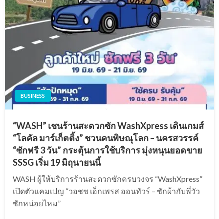
BUSINESS
“WASH” เชนร้านสะดวกซัก WashXpress เดินเกมส์
“โลคัล มาร์เก็ตติ้ง” ชวนคนพิษณุโลก – นครสวรรค์
“ซักฟรี 3 วัน” กระตุ้นการใช้บริการ มุ่งหนุนยอดขาย
SSSG เริ่ม 19 มิถุนายนนี้
WASH ผู้ให้บริการร้านสะดวกซักครบวงจร “WashXpress”
เปิดตัวแคมเปญ “วอชช เอ็กเพรส ออนทัวร์ – ซักผ้ากับพี่วัว
ซักหน่อยไหม”