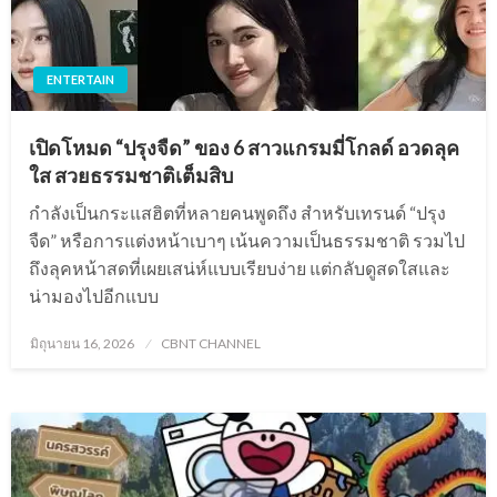
ENTERTAIN
เปิดโหมด “ปรุงจืด” ของ 6 สาวแกรมมี่โกลด์ อวดลุค
ใส สวยธรรมชาติเต็มสิบ
กำลังเป็นกระแสฮิตที่หลายคนพูดถึง สำหรับเทรนด์ “ปรุง
จืด” หรือการแต่งหน้าเบาๆ เน้นความเป็นธรรมชาติ รวมไป
ถึงลุคหน้าสดที่เผยเสน่ห์แบบเรียบง่าย แต่กลับดูสดใสและ
น่ามองไปอีกแบบ
Posted
มิถุนายน 16, 2026
CBNT CHANNEL
on