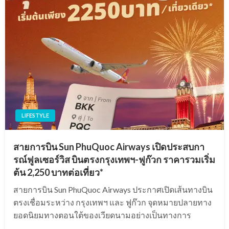
LIFESTYLE
สายการบิน Sun PhuQuoc Airways เปิดประสบกา
รณ์ฟูลเซอร์วิส บินตรงกรุงเทพฯ-ฟูก๊วก ราคารวมเริ่ม
ต้น 2,250 บาทต่อเที่ยว*
สายการบิน Sun PhuQuoc Airways ประกาศเปิดเส้นทางบิน
ตรงเชื่อมระหว่าง กรุงเทพฯ และ ฟูก๊วก จุดหมายปลายทาง
ยอดนิยมทางตอนใต้ของเวียดนามอย่างเป็นทางการ