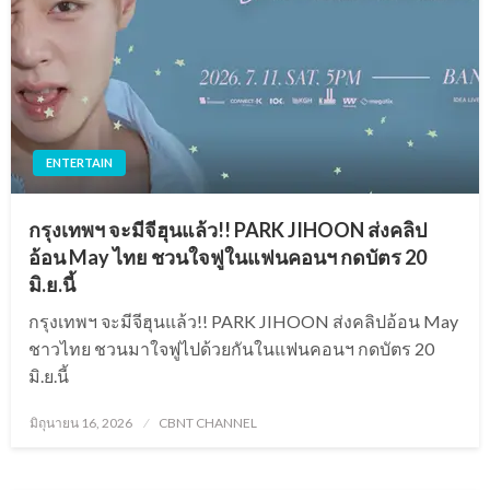
ENTERTAIN
กรุงเทพฯ จะมีจีฮุนแล้ว!! PARK JIHOON ส่งคลิป
อ้อน May ไทย ชวนใจฟูในแฟนคอนฯ กดบัตร 20
มิ.ย.นี้
กรุงเทพฯ จะมีจีฮุนแล้ว!! PARK JIHOON ส่งคลิปอ้อน May
ชาวไทย ชวนมาใจฟูไปด้วยกันในแฟนคอนฯ กดบัตร 20
มิ.ย.นี้
Posted
มิถุนายน 16, 2026
CBNT CHANNEL
on