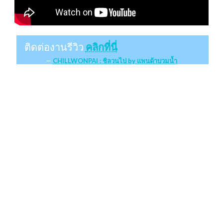
ติดต่องานรีวิว
คลิกที่นี่
CHILLWONPAI : ชิลวนไป by แพนด้าบวมน้ำ