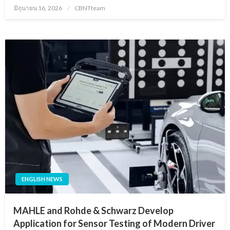
Posted
มิถุนายน 16, 2026
CBNTteam
on
ENGLISH NEWS
MAHLE and Rohde & Schwarz Develop
Application for Sensor Testing of Modern Driver