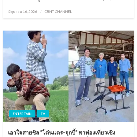
Posted
มิถุนายน 16, 2026
CBNT CHANNEL
on
ENTERTAIN
TV
เอาใจสายชิล “โต๋นแตร-จุกบี้” พาท่องเที่ยวเชิง