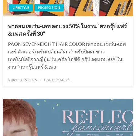
LIFESTYLE
PROMOTION
พาออน เซเว่น-เอท ลดแรง 50% ในงาน “สหกรุ๊ปแฟร์
& เฟส ครั้งที่ 30”
PAON SEVEN-EIGHT HAIR COLOR (พาออน เซเว่น-เอท
แฮร์ คัลเลอร์) ครีมเปลี่ยนสีผมสำหรับปิดผมขาว
เทคโนโลยีจากญี่ปุ่น ในเครือ โอซีซี กรุ๊ป ลดแรง 50% ใน
งาน “สหกรุ๊ปแฟร์ & เฟส
Posted
มิถุนายน 16, 2026
CBNT CHANNEL
on