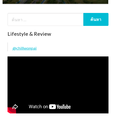
Lifestyle & Review
@chillwonpai