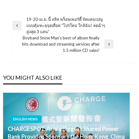
แนะแนว
19-20 เม.ย. นี้ ลลิล พร็อพเพอร์ตี้ จัดแคมเปญ
แบบคุ้มทะลุจุดเดือด “โปรใหม่ ใกล้ฉัน! ลดฉ่ำๆ
เรื่อง
Previous
สูงสุด 3 แสน”
Post
Boyband Snow Man’s best-of album finally
hits download and streaming services after
Next
1.5 million CD sales!
Post
YOU MIGHT ALSO LIKE
ENGLISH NEWS
CHARGESPOT, Asia’s Biggest Shared Power
Bank Provider, Sponsors the Hong Kong, China