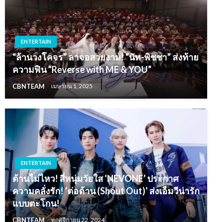
ENTERTAIN
“ล้านวงโคจร” ลาจอสวยงาม! “นัท-พิชชา” ส่งท้าย
ความฟิน “Reverse with ME & YOU”
CBNTEAM
เมษายน 1, 2025
ENTERTAIN
ต้านไม่ไหว! สี่หนุ่มวัยใส ‘NEVONE’ ประกาศ
ความคลั่งรัก! ‘ต่อต้าน (Shout Out)’ ส่งเอ็มวีน่ารัก
แบบตะโกน!
CBNTEAM
พฤศจิกายน 22, 2024