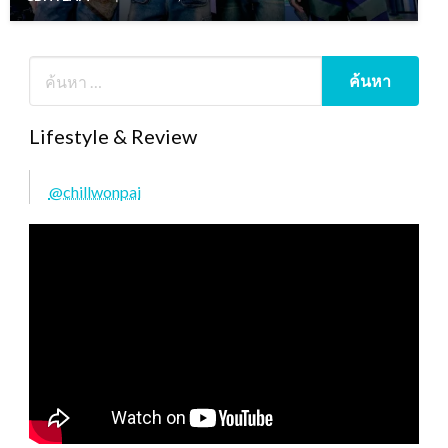
Lifestyle & Review
@chillwonpai