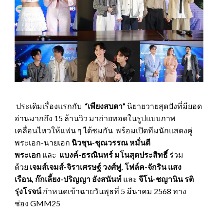
ประเดิมเรื่องแรกกับ
“เพียงสบตา”
นิยายวายสุดปังที่มียอด
อ่านมากถึง 15 ล้านวิว มาถ่ายทอดในรูปแบบภาพ
เคลื่อนไหวให้แฟน ๆ ได้ชมกัน พร้อมเปิดทีมนักแสดงคู่
พระเอก-นายเอก
นิวชุน-ชุณวรรณ หมั่นดี
พระเอก
และ
แบงค์-ธรณินทร์ มโนสุดประสิทธิ์
ร่วม
ด้วย
เจมส์เจมส์-จิราเศรษฐ์ วงศ์ฟู
,
โฟล์ค-จักริน แสง
เรือน
,
ก๊กเลี้ยง-ปริญญา
อังสนันท์
และ
จีโน่-ชญานิน รติ
รุ่งโรจน์
กำหนดเข้าฉายวันพุธที่ 5 มีนาคม 2568 ทาง
ช่อง GMM25