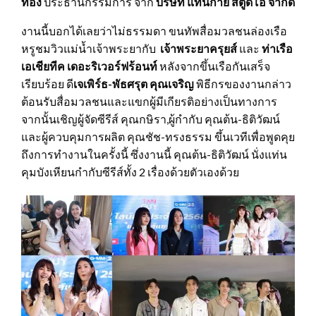
ทอง
ประธานกรรมการ จาก
บริษัท แทนกาย สตูดิโอ จำกัด
งานนี้บอกได้เลยว่าไม่ธรรมดา ขนทัพสื่อมวลชนล่องเรือ
หรูชมวิวแม่น้ำเจ้าพระยากับ
เจ้าพระยาครุยส์
และ
ท่าเรือ
เอเชียทีค เดอะริเวอร์ฟร้อนท์
หลังจากขึ้นเรือกันเสร็จ
เรียบร้อย ดี
เจเพิร์ธ-พัธศรุต คุณเจริญ
พิธีกรของงานกล่าว
ต้อนรับสื่อมวลชนและแขกผู้มีเกียรติอย่างเป็นทางการ
จากนั้นเชิญผู้จัดซีรีส์ คุณกษิรา,ผู้กำกับ คุณต้น-ธิติวัฒน์
และผู้ควบคุมการผลิต คุณชัช-ทรงธรรม ขึ้นเวทีเพื่อพูดคุย
ถึงการทำงานในครั้งนี้ ซึ่งงานนี้ คุณต้น-ธิติวัฒน์ นั่งแท่น
คุมบังเหียนกำกับซีรีส์ทั้ง 2 เรื่องด้วยตัวเองด้วย