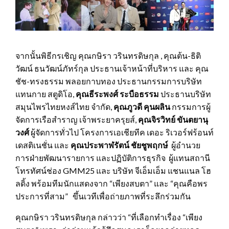
จากนั้นพิธีกรเชิญ คุณกษิรา วรินทรดิษกุล , คุณต้น-ธิติ
วัฒน์ ธนวัฒน์ภัทร์กุล ประธานเจ้าหน้าที่บริหาร และ คุณ
ชัช-ทรงธรรม พลอยกาบทอง ประธานกรรมการบริษัท
แทนกาย สตูดิโอ,
คุณธีระพงศ์ ระบือธรรม
ประธานบริษัท
สมุนไพรไทยหงส์ไทย จำกัด,
คุณภูวดี คุนผลิน
กรรมการผู้
จัดการเรือสำราญ เจ้าพระยาครุยส์,
คุณจิรวิทย์ ขันตยานุ
วงศ์
ผู้จัดการทั่วไป โครงการเอเชียทีค เดอะ ริเวอร์ฟร้อนท์
เดสติเนชั่น และ
คุณประพาฬรัตน์ ชัยชูพฤกษ์
ผู้อำนวย
การฝ่ายพัฒนารายการ และปฏิบัติการธุรกิจ ผู้แทนสถานี
โทรทัศน์ช่อง GMM25 และ บริษัท จีเอ็มเอ็ม แชนแนล โฮ
ลดิ้ง พร้อมทีมนักแสดงจาก “เพียงสบตา” และ “คุณคือพร
ประการที่สาม” ขึ้นเวทีเพื่อถ่ายภาพที่ระลึกร่วมกัน
คุณกษิรา วรินทรดิษกุล กล่าวว่า “ที่เลือกทำเรื่อง “เพียง