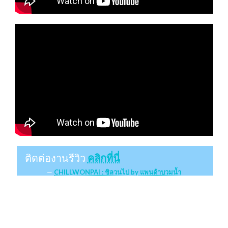
ติดต่องานรีวิว
คลิกที่นี่
CHILLWONPAI : ชิลวนไป by แพนด้าบวมน้ำ