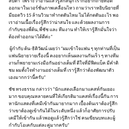
สบตา” เพราะว่าอ่านแล้วรู้สึกสนุก เราก็อยากถ่ายทอด
ออกมาในเวอร์ชั่นภาพเคลื่อนไหว ถามว่าเราหยิบนิยายที่
มียอดวิว 15 ล้านวิวมาทำกดดันไหม ไม่ได้กดดันอะไร พอ
เราอ่านเนื้อเรื่องรู้สึกว่าน่าสนใจ และด้วยผลงานการ
กำกับของพี่ต้น, พี่ชัช และ ทีมงาน ทำให้เรารู้สึกมั่นใจว่า
ต้องทำออกมาได้ดีค่ะ”
ผู้กำกับ ต้น-ธิติวัฒน์ เผยว่า “ผมเข้าใจแฟน ๆ ทุกท่านที่เป็น
แฟนนิยายวายเรื่องนี้ คงอยากเห็นผลงานกันเร็ว ๆ ทางทีม
งานก็พยายามเร่งมือกันอย่างเต็มที่ ดีใจที่มีฟีดแบ็ค มีคำติ
ชม ผมตั้งใจทำงานอย่างเต็มที่ เรารู้สึกว่าต้องพัฒนาตัว
เองมากกว่านี้ครับ”
ชัช ทรงธรรม กล่าวว่า “นักแสดงเลือกมาแคสท์กันเยอะ
มาก ขอบคุณหลายคนที่ให้เกียรติมาแคสท์เรื่องนี้กัน การ
หานักแสดงที่เคมีเข้ากันมายากมาก เบื้องต้นเราต้องรู้สึก
ว่าเขาต้องดูเข้ากันได้ในระดับหนึ่ง แล้วก็อาศัยการปรับ
เคมีให้เข้ากัน แล้วพอดูแล้วรู้สึกว่าใช่ คนเขียนบทและผู้
กำกับโอเคกับแต่ละคู่มากครับ”