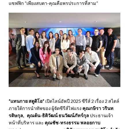
แซฟฟิก “เพียงสบตา-คุณคือพรประการที่สาม”
“
แทนกาย สตูดิโอ”
เปิดไลน์อัพปี 2025 ซีรีส์ 2 เรื่อง 2 สไตล์
ภายใต้การนำทัพของ ผู้จัดซีรีส์ไฟแรง
คุณกษิรา วรินท
รดิษกุล
,
คุณต้น-ธิติวัฒน์ ธนวัฒน์ภัทร์กุล
ประธานเจ้า
หน้าที่บริหาร และ
คุณชัช-ทรงธรรม พลอยกาบ