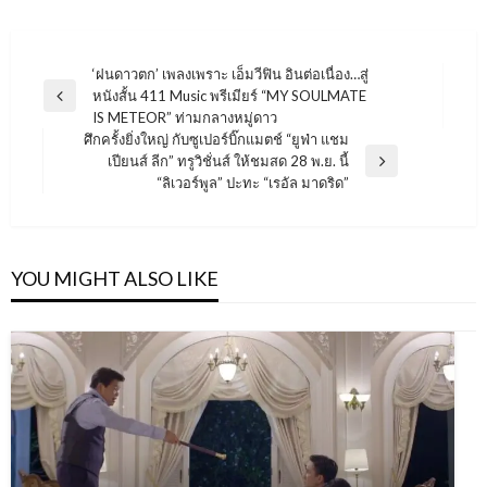
แนะแนว
‘ฝนดาวตก’ เพลงเพราะ เอ็มวีฟิน อินต่อเนื่อง…สู่
หนังสั้น 411 Music พรีเมียร์ “MY SOULMATE
เรื่อง
Previous
IS METEOR” ท่ามกลางหมู่ดาว
Post
ศึกครั้งยิ่งใหญ่ กับซูเปอร์บิ๊กแมตช์ “ยูฟ่า แชม
เปียนส์ ลีก” ทรูวิชั่นส์ ให้ชมสด 28 พ.ย. นี้
Next
“ลิเวอร์พูล” ปะทะ “เรอัล มาดริด”
Post
YOU MIGHT ALSO LIKE