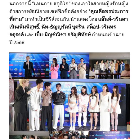
นอกจากนี้ “แทนกาย สตูดิโอ” ของเอาใจสายหญิงรักหญิง
ด้วยการหยิบนิยายแซฟฟิกชื่อดังอย่าง
“คุณคือพรประการ
ที่สาม”
มาทำเป็นซีรีส์เช่นกัน นำแสดงโดย
แอ๊นท์-วรินดา
เนินเพิ่มพิสุทธิ์, นัท-ธัญญรัตน์ บุตริน, สต็อป-วรินทร
จตุรงค์
และ
เบ็บ-มิญช์ณิชา อรัญพิทักษ์
กำหนดเข้าฉาย
ปี 2568