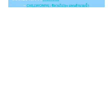
CHILLWONPAI : ชิลวนไป by แพนด้าบวมน้ำ