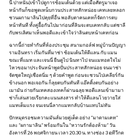
นี่ ปาหนัน)เข้าไปดูการซ้อมเต้นด้วย แต่เมื่อศัตรูมาเจอ
หน้ากันก็ขอพูดเหน็บกวนประสาทสักหน่อย เคทเลยหลอก
ชวนผกามาลินไปคุยที่อื่น พอลับตาคนเคทก็จัดการตบ
หน้าทันที ทั้งคู่ยื้อกันไปมาก่อนที่ลินจะตบเคทกลับ แต่ชาลี
กับพรเลิศมาเห็นพอดีและเข้าใจว่าลินตบหน้าเคทก่อน
ฉากนี้ถ่ายทำกันที่ห้องประชุม สนามกอล์ฟ หมู่บ้านปัญญา
รามอินทรา เริ่มกันที่มาช่า ซ้อมเต้นให้ดีแลน กับ แมน
ขณะที่แมท และเจนนี่ ยืนดูไป นินทาไป จนแมทอดใจไม่
ไหวขอมาประจันหน้าพูดปั่นประสาทสักหน่อย จนมาช่า
จัดชุดใหญ่เชือดนิ่ม ๆ ด้วยคำพูด ก่อนจะชวนไปเคลียร์กัน
ข้างนอก พอเจอกัน ก็ลุยตบกันทันที แอ๊คติ้งตบกันอย่าง
เมามัน ถ่ายกันเทคสองเทคก็ผ่านฉลุย พอดีแลนเข้ามามา
ช่าก็เล่นสวยเรียกคะแนนสงสาร ทำให้ดีแลนโวยวายใส่
แมทเต็มแรง จนเจนนี่ลากแมทกลับบ้านแทบไม่ทัน
ปักหมุดรอชมความมันส์มวยคู่เด็ด อย่าง “มาดามเคท”
และ “ผกามาลิน” พร้อมกันใน “หวานรักต้องห้าม” วัน
อังคารที่ 26 พฤศจิกายน เวลา 20.30 น. ทางช่อง 3 ดูทีวีกด