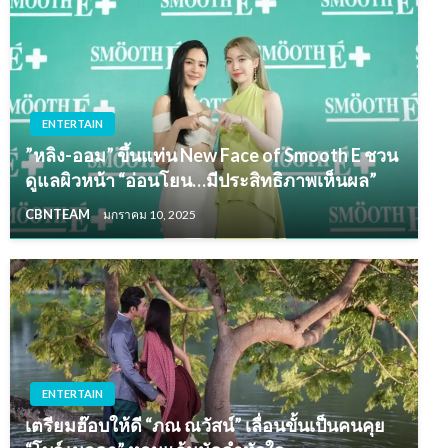
ENTERTAIN
”หลิง-ออม” ขึ้นแท่น New Face of Smooth E ชวน
ดูแลผิวหน้า “อ่อนโยน…มีประสิทธิภาพเห็นผล”
CBNTEAM
มกราคม 10, 2025
ENTERTAIN
เตรียมฮ๊อบให้ดี “ภณ ณวัสน์” เลื่อนขั้นเป็นคนคุย