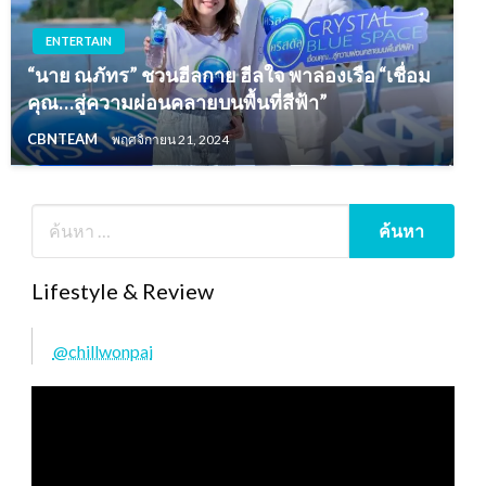
ENTERTAIN
“นาย ณภัทร” ชวนฮีลกาย ฮีลใจ พาล่องเรือ “เชื่อม
คุณ…สู่ความผ่อนคลายบนพื้นที่สีฟ้า”
CBNTEAM
พฤศจิกายน 21, 2024
Lifestyle & Review
@chillwonpai