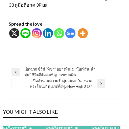
33 ดูมือถือกด 3Plus
Spread the love
แนะแนว
เปิดฉาก ซีรีส์ “ทิชา” อย่างพีค!!! “ใบเฟิร์น-น้ำ
Previous
ฝน” ชีวิตที่ต้องเผชิญ…นรกบนดิน
เรื่อง
Post
ปิดตำนานความรักสุดอมตะ “นางนาค
Next
พระโขนง” ทุบเรตติ้งพุ่ง New High สั่งลา
Post
YOU MIGHT ALSO LIKE