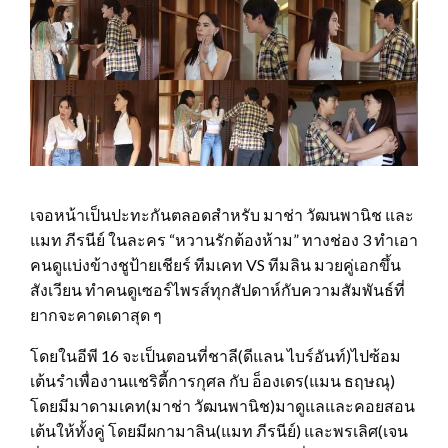
เจอหน้าเป็นปะทะกันตลอดสำหรับ มาช่า วัฒนพานิช และ
แมท ภีรนีย์ ในละคร “หวานรักต้องห้าม” ทางช่อง 3 ทำเอา
คนดูแบ่งข้างชูป้ายเชียร์ ทีมเคท VS ทีมลิน มวยคู่เอกขึ้น
สังเวียน ทำคนดูเซอร์ไพรส์ทุกสัปดาห์กับความสัมพันธ์ที่
ยากจะคาดเดาสุด ๆ
โดยในอีพี 16 จะเป็นตอนที่ชาลี(ดีแลน ไบร์อันท์)ไปซ้อม
เต้นรำเพื่องานแชริตี้การกุศล กับ อ็องเดร(แมน ธฤษณุ)
โดยมีมาดามเคท(มาช่า วัฒนพานิช)มาดูแลและคอยสอน
เต้นให้ทั้งคู่ โดยมีผกามาลิน(แมท ภีรนีย์) และพรเลิศ(เจน