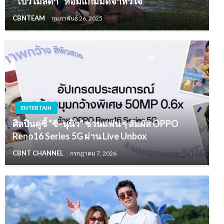
“โบว์ เมลดา” หอมแก้มมัดจำหัวใจ
CBNTEAM
กุมภาพันธ์ 26, 2025
ENTERTAIN
ศิลปินคู่ซี้ “ซี–นุนิว” ชวนแฟน ๆ สัมผัส OPPO
Reno16 Series 5G ผ่าน Live Unbox
CBNT CHANNEL
กรกฎาคม 7, 2026