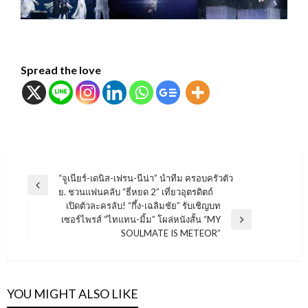
Spread the love
แนะแนว
“จูเนียร์-เดนิส-เฟรน-นีน่า” นำทีม ครอบครัวตัว
Previous
ย. ชวนแฟนคลับ “ธี่หยด 2” เที่ยวอุตรดิตถ์
เรื่อง
Post
เปิดตัวละครลับ! “กึ้ง-เฉลิมชัย” รับเชิญบท
เซอร์ไพรส์ “ไทแทน-มิ้ม” โผล่หนังสั้น “MY
Next
SOULMATE IS METEOR”
Post
YOU MIGHT ALSO LIKE