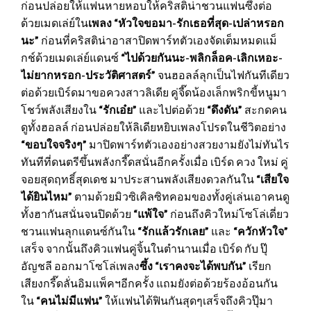
ก่อนปล่อยให้แฟนหายหอบให้คริสติน่าชวนแฟนซึ้งต่อ
ด้วยเมดเล่ย์ใน
เพลง “หัวใจขอมา
-รักเธอที่สุด-เปล่าหรอก
นะ”
ก่อนที่คริสติน่าอาสาปิดพาร์ทตัวเองจัดเต็มหมดแม็
กช์ด้วยเมดเล่ย์แดนซ์
“ไปด้วยกันนะ
-พลิกล็อค-เลิกเหอะ-
ไม่ยากหรอก-ประวัติศาสตร์”
จนฮอลล์ลุกเป็นไฟกันทีเดียว
ต่อด้วยเบิร์ดมาขอควงสาวลิเดีย คู่จี๊ดน้องเล็กพริกขี้หนูมา
โชว์พลังเสียงใน
“รักเอ๋ย”
และไปต่อด้วย
“ดึงดัน”
สะกดคน
ดูทั้งฮอลล์ ก่อนปล่อยให้ลิเดียหยิบเพลงโปรดในชีวิตอย่าง
“ขอบใจจริงๆ”
มาปิดพาร์ทตัวเองอย่างสวยงามยังไม่ทันไร
ทันทีที่ดนตรีขึ้นพลังกรี๊ดสนั่นอีกครั้งเมื่อ เบิร์ด ควง ใหม่ คู่
จอยสุดฤทธิ์สุดเดช มาประสานพลังเสียงดวลกันใน
“เสียใจ
ได้ยินไหม”
ตามด้วยมิวซิเคิลซิทคอมของทั้งคู่เล่นเอาคนดู
ทั้งฮากันสนั่นจนปิดด้วย
“แพ้ใจ”
ก่อนถึงคิวใหม่โซโล่เดี่ยว
ชวนแฟนลุกแดนซ์กันใน
“รักแล้วรักเลย”
และ
“ควักหัวใจ”
เสร็จ จากนั้นถึงคิวแฟนคู่จิ้นในตำนานเมื่อ เบิร์ด กับ ปุ๊
อัญชลี ออกมาโซโล่เพลง
ซึ้ง “เราคงจะได้พบกัน”
เรียก
เสียงกรี๊ดลั่นอิมแพ็คฯอีกครั้ง แถมยังต่อด้วยร้องอ้อนกัน
ใน
“คนไม่มีแฟน”
ให้แฟนได้ฟินกันสุดๆเสร็จถึงคิวปุ๊มา