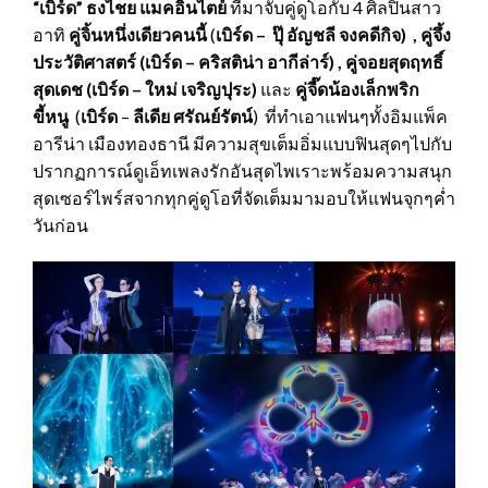
“เบิร์ด” ธงไชย แมคอินไตย์
ที่มาจับคู่ดูโอกับ 4 ศิลปินสาว
อาทิ
คู่จิ้นหนึ่งเดียวคนนี้
(
เบิร์ด
– ปุ๊ อัญชลี จงคดีกิจ) , คู่จึ้ง
ประวัติศาสตร์ (เบิร์ด – คริสติน่า อากีล่าร์) , คู่จอยสุดฤทธิ์
สุดเดช (เบิร์ด – ใหม่ เจริญปุระ)
และ
คู่จี๊ดน้องเล็กพริก
ขี้หนู
(
เบิร์ด
–
ลีเดีย ศรัณย์รัตน์
) ที่ทำเอาแฟนๆทั้งอิมแพ็ค
อารีน่า เมืองทองธานี มีความสุขเต็มอิ่มแบบฟินสุดๆไปกับ
ปรากฏการณ์ดูเอ็ทเพลงรักอันสุดไพเราะพร้อมความสนุก
สุดเซอร์ไพร์สจากทุกคู่ดูโอที่จัดเต็มมามอบให้แฟนจุกๆค่ำ
วันก่อน