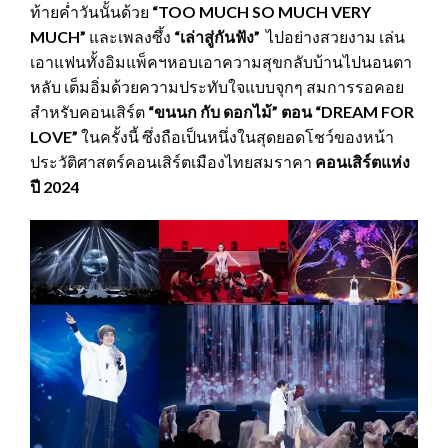
ท้ายค่ำวันนั้นด้วย
“
TOO MUCH SO MUCH VERY
MUCH”
และเพลงซึ้ง
“เล่าสู่กันฟัง”
ไปอย่างสวยงาม เล่น
เอาแฟนทั้งอิมแพ็คฯหอบเอาความสุขกลับบ้านไปนอนตา
หลับ เต็มอิ่มด้วยความประทับใจแบบจุกๆ สมการรอคอย
สำหรับคอนเสิร์ต
“ขนนก กับ ดอกไม้” ตอน “
DREAM FOR
LOVE”
ในครั้งนี้ ซึ่งถือเป็นหนึ่งในสุดยอดโชว์ของหน้า
ประวัติศาสตร์คอนเสิร์ตเมืองไทยสมราคา
คอนเสิร์ตแห่ง
ปี
2024