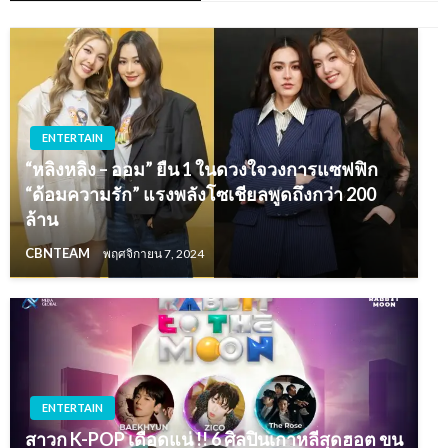
ENTERTAIN
“หลิงหลิง – ออม” ยืน 1 ในดวงใจวงการแซฟฟิก
“ด้อมความรัก” แรงพลังโซเชียลพูดถึงกว่า 200
ล้าน
CBNTEAM
พฤศจิกายน 7, 2024
ENTERTAIN
สาวก K-POP เดือดแน่ !! 6 ศิลปินเกาหลีสุดฮอต ขน