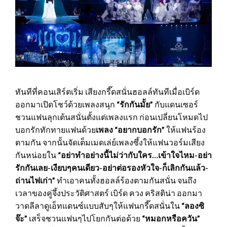
ทันทีที่คอนเสิร์ตเริ่ม เสียงกรี๊ดสนั่นฮอลล์ทันทีเมื่อเบิร์ด
ออกมาเปิดโชว์ด้วยเพลงสนุก
“รักกันมั้ย”
กับแดนเซอร์
ชวนแฟนลุกเต้นสนั่นตั้งแต่เพลงแรก ก่อนเปลี่ยนโหมดไป
บอกรักทักทายแฟนด้วย
เพลง “อยากบอกรัก”
ให้แฟนร้อง
ตามกัน จากนั้นจัดเต็มเมดเล่ย์เพลงซึ้งให้แฟนวอร์มเสียง
กันหน่อยใน
“อย่าทำอย่างนี้ไม่ว่ากับใคร
…เข้าใจไหม-อย่า
รักกันเลย-เงียบๆคนเดียว-อย่าต่อรองหัวใจ-ก็เลิกกันแล้ว-
ถ่านไฟเก่า”
ทำเอาคนทั้งฮอลล์ร้องตามกันสนั่น จนถึง
เวลาของคู่จึ้งประวัติศาสตร์ เบิร์ด ควง คริสติน่า ออกมา
วาดลีลาดูเอ็ทแดนซ์แบบสับๆให้แฟนกรี๊ดสนั่นใน
“ลองซิ
จ๊ะ”
เสร็จชวนแฟนๆไปโยกกันต่อด้วย
“หมอกหรือควัน”