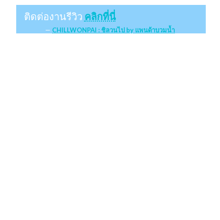
ติดต่องานรีวิว
คลิกที่นี่
CHILLWONPAI : ชิลวนไป by แพนด้าบวมน้ำ