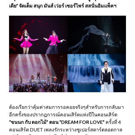
เดีย” จัดเต็ม สนุก มันส์ เว่อร์ เซอร์ไพร์ สสนั่นอิมแพ็คฯ
ต้องเรียกว่าคุ้มค่าสมการรอคอยจริงๆสำหรับการกลับมา
อีกครั้งของปรากฎการณ์คอนเสิร์ตแห่งปีในคอนเสิร์ต
“ขนนก กับ ดอกไม้” ตอน “
DREAM FOR LOVE”
ครั้งที่ 4
คอนเสิร์ต DUET เพลงรักระหว่างซูเปอร์สตาร์ตลอดกาล