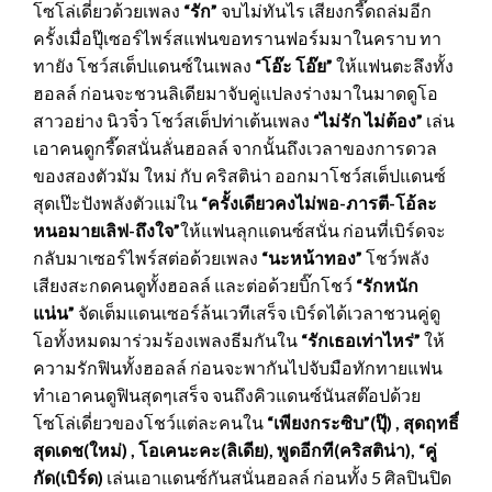
โซโล่เดี่ยวด้วยเพลง
“รัก”
จบไม่ทันไร เสียงกรี๊ดถล่มอีก
ครั้งเมื่อปุ๊เซอร์ไพร์สแฟนขอทรานฟอร์มมาในคราบ ทา
ทายัง โชว์สเต็ปแดนซ์ในเพลง
“โอ๊ะ โอ๊ย”
ให้แฟนตะลึงทั้ง
ฮอลล์ ก่อนจะชวนลิเดียมาจับคู่แปลงร่างมาในมาดดูโอ
สาวอย่าง นิวจิ๋ว โชว์สเต็ปท่าเต้นเพลง
“ไม่รัก ไม่ต้อง”
เล่น
เอาคนดูกรี๊ดสนั่นลั่นฮอลล์ จากนั้นถึงเวลาของการดวล
ของสองตัวมัม ใหม่ กับ คริสติน่า ออกมาโชว์สเต็ปแดนซ์
สุดเป๊ะปังพลังตัวแม่ใน
“ครั้งเดียวคงไม่พอ
-ภารตี-โอ้ละ
หนอมายเลิฟ-ถึงใจ”
ให้แฟนลุกแดนซ์สนั่น ก่อนที่เบิร์ดจะ
กลับมาเซอร์ไพร์สต่อด้วยเพลง
“นะหน้าทอง”
โชว์พลัง
เสียงสะกดคนดูทั้งฮอลล์ และต่อด้วยบิ๊กโชว์
“รักหนัก
แน่น”
จัดเต็มแดนเซอร์ล้นเวทีเสร็จ เบิร์ดได้เวลาชวนคู่ดู
โอทั้งหมดมาร่วมร้องเพลงธีมกันใน
“รักเธอเท่าไหร่”
ให้
ความรักฟินทั้งฮอลล์ ก่อนจะพากันไปจับมือทักทายแฟน
ทำเอาคนดูฟินสุดๆเสร็จ จนถึงคิวแดนซ์นันสต๊อปด้วย
โซโล่เดี่ยวของโชว์แต่ละคนใน
“เพียงกระซิบ”(ปุ๊)
, สุดฤทธิ์
สุดเดช(ใหม่) , โอเคนะคะ(ลิเดีย), พูดอีกที(คริสติน่า), “คู่
กัด(เบิร์ด)
เล่นเอาแดนซ์กันสนั่นฮอลล์ ก่อนทั้ง 5 ศิลปินปิด