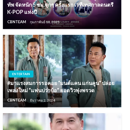
ทัพ จัดหนัก 5 ชม.จุกๆ ครั้งแรก เวทีเทศกาลดนตรี
K-POP แห่งปี
CBNTEAM
กุมภาพันธ์ 10, 2025
ENTERTAIN
#มาแรงสมการรอคอย “มนต์แคน แก่นคูน“ ปล่อย
เพลงใหม่ “แฟนบ่ว่าบ้อ” ยอดวิวพุ่งพรวด
CBNTEAM
ธันวาคม 2, 2024