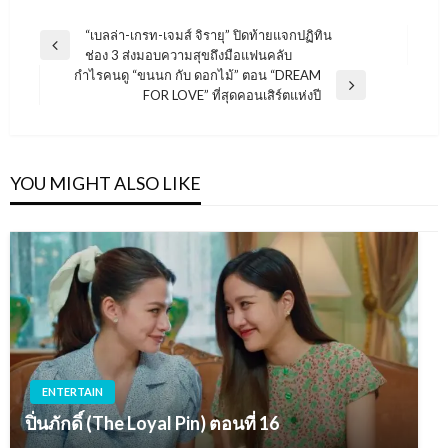
แนะแนว
“เบลล่า-เกรท-เจมส์ จิรายุ” ปิดท้ายแจกปฏิทิน
Previous
ช่อง 3 ส่งมอบความสุขถึงมือแฟนคลับ
เรื่อง
Post
กำไรคนดู “ขนนก กับ ดอกไม้” ตอน “DREAM
Next
FOR LOVE” ที่สุดคอนเสิร์ตแห่งปี
Post
YOU MIGHT ALSO LIKE
ENTERTAIN
ปิ่นภักดิ์ (The Loyal Pin) ตอนที่ 16