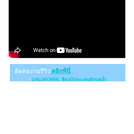
ติดต่องานรีวิว
คลิกที่นี่
CHILLWONPAI : ชิลวนไป by แพนด้าบวมน้ำ