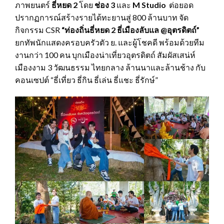
ภาพยนตร์
ธี่หยด 2
โดย
ช่อง 3
และ
M Studio
ต่อยอด
ปรากฏการณ์สร้างรายได้ทะยานสู่ 800 ล้านบาท จัด
กิจกรรม CSR
“ท่องถิ่นธี่หยด 2 ธี่เมืองลับแล @อุตรดิตถ์”
ยกทัพนักแสดงครอบครัวตัว ย. และผู้โชคดี พร้อมด้วยทีม
งานกว่า 100 คน บุกเมืองน่าเที่ยวอุตรดิตถ์ สัมผัสเสน่ห์
เมืองงาม 3 วัฒนธรรม ไทยกลาง ล้านนาและล้านช้าง กับ
คอนเซปต์ “ธี่เที่ยว ธี่กิน ธี่เล่น ธี่แชะ ธี่รักษ์”