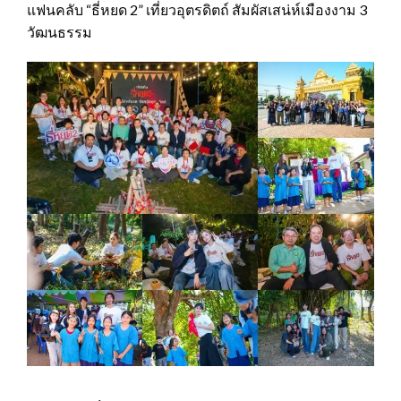
แฟนคลับ “ธี่หยด 2” เที่ยวอุตรดิตถ์ สัมผัสเสน่ห์เมืองงาม 3
วัฒนธรรม