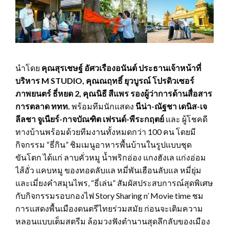
นำโดย
คุณสุรเชษฐ์ อัศวเรืองอนันต์ ประธานเจ้าหน้าที่
บริหาร
M STUDIO, คุณณฤทธิ์ ยุวบูรณ์ โปรดิวเซอร์
ภาพยนตร์ ธี่หยด 2, คุณนิธี สีแพร รองผู้ว่าการด้านสื่อสาร
การตลาด ททท.
พร้อมทีมนักแสดง
นีน่า-ณัฐชา เดนิส-เจ
ลีลชา จูเนียร์-กาจบัณฑิต เฟรนด์-พีระกฤตย์
และ ผู้โชคดี
ทางบ้านพร้อมด้วยทีมงานทั้งหมดกว่า 100 คน โดยมี
กิจกรรม “ธี่กิน” ชิมเมนูอาหารพื้นบ้านในรูปแบบชุด
ขันโตก ได้แก่ ลาบคั่วหมู น้ำพริกอ่อง แกงฮังเล แก่งอ่อม
ไส้อั่ว แคบหมู ของทอดลับแล หมี่พันเฮือนลับแล หมี่ยุ่ม
และเมี่ยงคำสมุนไพร, “ธี่เล่น” สัมผัสประสบการณ์สุดพิเศษ
กับกิจกรรมรอบกองไฟ Story Sharing n’ Movie time ชม
การแสดงพื้นเมืองดนตรีไทยร่วมสมัย ก่อนจะเติมความ
หลอนแบบเต็มสตรีม ล้อมวงฟังตำนานสุดลึกลับของเมือง