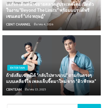
Laifen เดินหน้าขยายตลาดสู่ประเทศไทย เปิดตัว
ในงาน “Beyond The Limits” พร้อมแบรนด์พรี
เซนเตอร์ “เก่ง หฤษฎ์”
CBNT CHANNEL
มีนาคม 4, 2026
ENTERTAIN
ถ้ายังลืมเขาบ่ได้ “กลับไปหาเขาบ่” ถามกันตรงๆ
แบบเคลียร์ใจ เพลงเจ็บจี๊ดมาใหม่ จาก “ดิว พีรพล”
CBNTEAM
มีนาคม 15, 2025