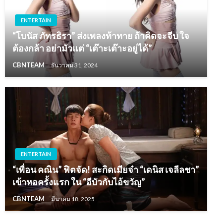
ENTERTAIN
“โบนัส ภัทรธิรา” ส่งเพลงท้าทาย ถ้าคิดจะจีบ ใจ
ต้องกล้า อย่ามัวแต่ “เต๊าะเต๊าะอยู่ได้”
CBNTEAM
ธันวาคม 31, 2024
ENTERTAIN
“เพื่อน คณิน” ฟิตจัด! สะกิดเมียจ๋า “เดนิส เจลีลชา”
เข้าหอครั้งแรก ใน “อีบัวกับไอ้ขวัญ”
CBNTEAM
มีนาคม 18, 2025