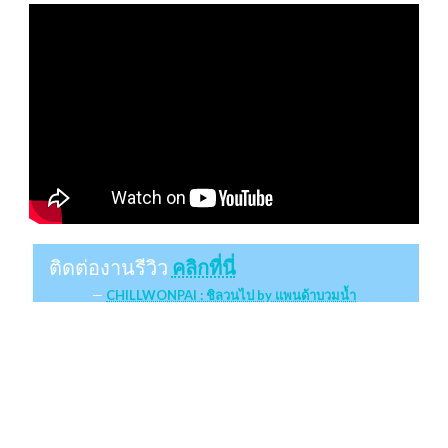
ติดต่องานรีวิว
คลิกที่นี่
CHILLWONPAI : ชิลวนไป by แพนด้าบวมน้ำ