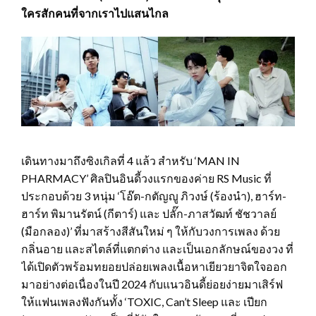
ใครสักคนที่จากเราไปแสนไกล
เดินทางมาถึงซิงเกิลที่ 4 แล้ว สำหรับ ‘MAN IN
PHARMACY’ ศิลปินอินดี้วงแรกของค่าย RS Music ที่
ประกอบด้วย 3 หนุ่ม ‘โอ๊ต-กตัญญู ภิวงษ์ (ร้องนำ), ฮาร์ท-
ฮาร์ท พิมานรัตน์ (กีตาร์) และ ปลั๊ก-ภาสวัฒท์ ชัชวาลย์
(มือกลอง)’ ที่มาสร้างสีสันใหม่ ๆ ให้กับวงการเพลง ด้วย
กลิ่นอาย และสไตล์ที่แตกต่าง และเป็นเอกลักษณ์ของวง ที่
ได้เปิดตัวพร้อมทยอยปล่อยเพลงเนื้อหาเยียวยาจิตใจออก
มาอย่างต่อเนื่องในปี 2024 กับแนวอินดี้ย่อยง่ายมาเสิร์ฟ
ให้แฟนเพลงฟังกันทั้ง ‘TOXIC, Can’t Sleep และ เปียก