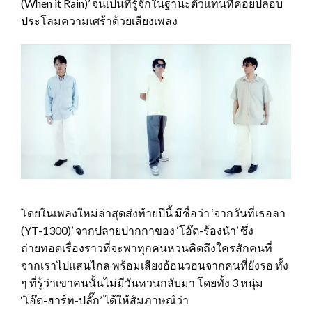
(When it Rain)’ จนเป็นที่รู้จักในฐานะตัวแทนที่คอยปลอบ
ประโลมความเศร้าด้วยเสียงเพลง
โดยในเพลงใหม่ล่าสุดส่งท้ายปีนี้ มีชื่อว่า ‘จากวันที่เธอลา
(YT-1300)’ จากปลายปากกาของ ‘โอ๊ต-ร้องนำ’ ซึ่ง
ถ่ายทอดเรื่องราวที่จะพาทุกคนหวนคิดถึงใครสักคนที่
จากเราไปแสนไกล พร้อมเสียงอ้อนวอนจากคนที่ยังรอ ทั้ง
ๆ ที่รู้ว่าเขาคนนั้นไม่มีวันหวนกลับมา โดยทั้ง 3 หนุ่ม
‘โอ๊ต-ฮาร์ท-ปลั๊ก’ ได้ให้สัมภาษณ์ว่า