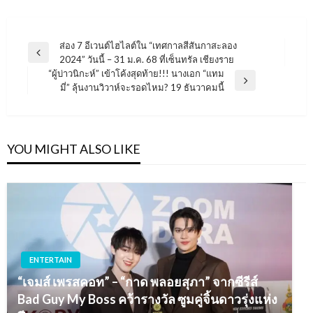
แนะแนว
ส่อง 7 อีเวนต์ไฮไลต์ใน “เทศกาลสีสันกาสะลอง
Previous
2024” วันนี้ – 31 ม.ค. 68 ที่เซ็นทรัล เชียงราย
เรื่อง
Post
“ผู้บ่าวนิกะห์” เข้าโค้งสุดท้าย!!! นางเอก “แทม
Next
มี่” ลุ้นงานวิวาห์จะรอดไหม? 19 ธันวาคมนี้
Post
YOU MIGHT ALSO LIKE
ENTERTAIN
“เจมส์ เพรสคอท” – “กาด พลอยสุภา” จากซีรีส์
Bad Guy My Boss คว้ารางวัล ซูมคู่จิ้นดาวรุ่งแห่ง