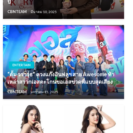
ปี
CBNTEAM
มีนาคม 10, 2025
ENTERTAIN
“ตั้ม วราวุธ” ควงแก๊งอินฟลูฯ สาย Awesome ท้า
เหล่าสาวกเอสตะโกนขอเอสขวดพี่แบบสุดเสียง
CBNTEAM
มกราคม 15, 2025