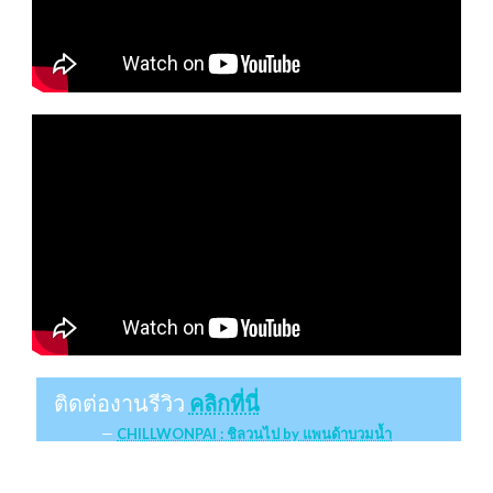
ติดต่องานรีวิว
คลิกที่นี่
CHILLWONPAI : ชิลวนไป by แพนด้าบวมน้ำ