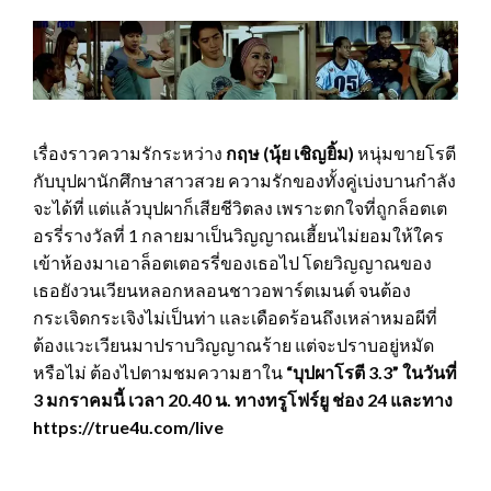
เรื่องราวความรักระหว่าง
กฤษ (นุ้ย เชิญยิ้ม)
หนุ่มขายโรตี
กับบุปผานักศึกษาสาวสวย ความรักของทั้งคู่เบ่งบานกำลัง
จะได้ที่ แต่แล้วบุปผาก็เสียชีวิตลง เพราะตกใจที่ถูกล็อตเต
อรรี่รางวัลที่ 1 กลายมาเป็นวิญญาณเฮี้ยนไม่ยอมให้ใคร
เข้าห้องมาเอาล็อตเตอรรี่ของเธอไป โดยวิญญาณของ
เธอยังวนเวียนหลอกหลอนชาวอพาร์ตเมนต์ จนต้อง
กระเจิดกระเจิงไม่เป็นท่า และเดือดร้อนถึงเหล่าหมอผีที่
ต้องแวะเวียนมาปราบวิญญาณร้าย แต่จะปราบอยู่หมัด
หรือไม่ ต้องไปตามชมความฮาใน
“บุปผาโรตี 3.3” ในวันที่
3 มกราคมนี้ เวลา 20.40 น. ทางทรูโฟร์ยู ช่อง 24 และทาง
https://true
4
u.com/live