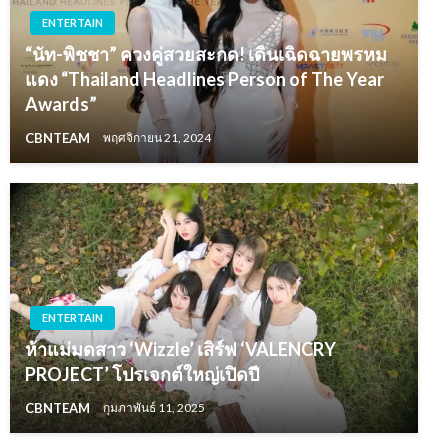
ENTERTAIN
“นัท-พิชชา” ควงคู่สวยสะกด! เดินเฉิดฉายพรหม
แดง “Thailand Headlines Person of The Year
Awards”
CBNTEAM
พฤศจิกายน 21, 2024
ENTERTAIN
ห้าแม่มดสาว ‘Wizzle’ เสิร์ฟ ‘VALENCRY
PROJECT’ โปรเจกต์ใหญ่เปิดปี
CBNTEAM
กุมภาพันธ์ 11, 2025