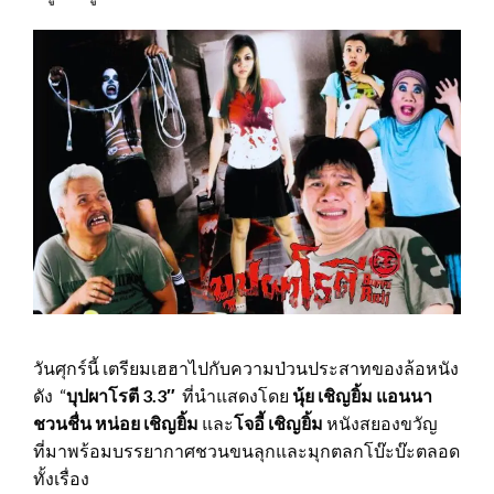
วันศุกร์นี้ เตรียมเฮฮาไปกับความป่วนประสาทของล้อหนัง
ดัง “
บุปผาโรตี 3.3″
ที่นำแสดงโดย
นุ้ย เชิญยิ้ม แอนนา
ชวนชื่น หน่อย เชิญยิ้ม
และ
โจอี้ เชิญยิ้ม
หนังสยองขวัญ
ที่มาพร้อมบรรยากาศชวนขนลุกและมุกตลกโบ๊ะบ๊ะตลอด
ทั้งเรื่อง