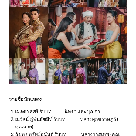
รายชื่อนักแสดง
เมลดา สุศรี รับบท นิทรา และ บุญตา
ณวัสน์ ภู่พันธัชสีห์ รับบท หลวงทุกขราษฎร์ (
คุณฉาย)
ธัชทร ทรัพย์อนันต์ รับบท หลวงวาสุเทพ (คุณ