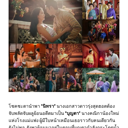
โชคชะตานำพา
“นิทรา”
นางเอกสาวดาวรุ่งสุดฮอตต้อง
จับพลัดจับผลูย้อนอดีตมาเป็น
“บุญตา”
นางคณิกาน้องใหม่
แห่งโรงแม่แฟง ผู้มีใบหน้าเหมือนเธอราวกับคนเดียวกัน
ยังไม่พอ..ยังพาย้อนมาอยู่ในตอนที่บุญตากำลังกระโดดน้ำ