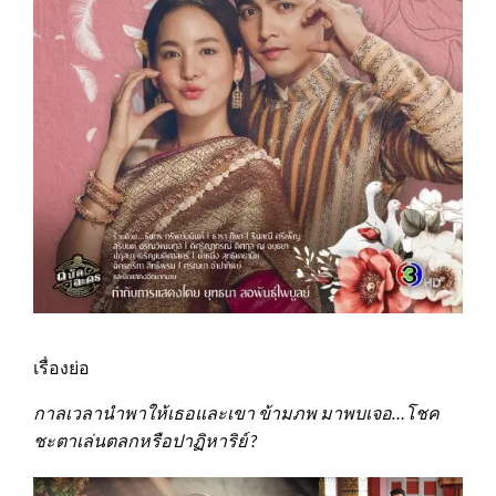
เรื่องย่อ
กาลเวลานำพาให้เธอและเขา ข้ามภพ มาพบเจอ…โชค
ชะตาเล่นตลกหรือปาฏิหาริย์
?