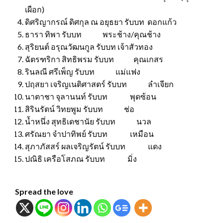
เผือก)
ดิศริญากรณ์ ดิศกุล ณ อยุธยา รับบท ดอกแก้ว
ธารา ทิพา รับบท พระช้าง/คุณช้าง
สุริยนต์ อรุณวัฒนกูล รับบท เจ้าสัวทอง
ฉัตรฑริกา สิทธิพรม รับบท คุณเกสร
รินลณี ศรีเพ็ญ รับบท แม่แฟง
ปฤสยา เจริญเนติศาสตร์ รับบท ลำเจียก
นาตาชา จุลานนท์ รับบท พุดซ้อน
สิรินรัตน์ วิทยพูม รับบท ช่อ
น้ำหนึ่ง สุทธิเดชานัย รับบท นวล
ศรัณยา จำปาทิพย์ รับบท เหมือน
สุภาภัสสร์ ผลเจริญรัตน์ รับบท แดง
ปณิธิ เครือโสภณ รับบท มิ่ง
Spread the love