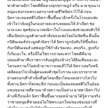
ฆ่าตัวตายอีก! โชคดีที่หลวงทุกขราษฎร์ หรือ ฉาย ขุนนาง
หนุ่มแห่งกรมพระนครบาลช่วยชีวิตนิทราไว้ได้ ก่อน
นิทราจะหมดสติไปนิทราฟื้นขึ้นมาอีกครั้งในโรงแม่แฟง
เข้าใจว่ายังอยู่ในกองถ่ายละครเลยยอมให้ ลำเจียก ช่อ
นวล และ พุดซ้อน นางคณิกาในโรงแม่แฟงช่วยแต่งตัวให้
เพื่อเปิดประมูลตัวตามคำสั่งของแฟงโดยไม่ขัดขืน คืนนั้น
กปิตันเจมส์ประมูลตัวนิทราได้ นิทราถูกบังคับให้ขึ้นห้อง
กับกปิตันเจมส์ แต่พอถูกใช้กำลัง ข่มเหง…ตบจริง…จูบจริง
ก็เริ่มเอะใจ.. หรือนี่ไม่ใช่การถ่ายละคร! โชคดีที่ฉาย
ปลอมตัวมาสืบราชการลับอยู่ห้องข้างๆ ได้ยินเสียงเอะอะ
โครมครามก็โผล่เข้ามาขวางเจมส์ไว้ได้ นิทราเลยวิ่งหนี
เตลิดออกไป เห็นผู้คนแต่งตัวชุดโบราณ และบรรยากาศ
ย่านตรอกเต๊าสำเพ็งที่จุดโคมเขียวโคมแดงสว่างไสวไป
ทั้งย่าน นิทราก็ตกตะลึง! ก่อนจะเป็นลมหมดสติไปในอ้อม
แขนของฉายที่ตามมาด้วยความเป็นห่วง ฉายพานิทราไป
ค้างที่เรือนเล็ก นิทราฟื้นขึ้นมาเจอหน้าฉาย ได้รู้ความจริง
ว่าชายหนุ่มที่ช่วยเธอไม่ใช่พระเอกใหม่ของช่องอย่างที่
เข้าใจ และเธอไม่ได้อยู่ในกองถ่าย แต่ย้อนมาอยู่ในปี