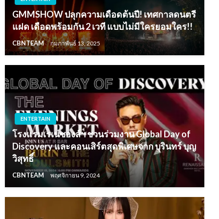
GMMSHOW ปลุกความเดือดต้นปี! เทศกาลดนตรี
แฝด เดือดพร้อมกัน 2 เวที แบบไม่มีใครยอมใคร!!
CBNTEAM
กุมภาพันธ์ 13, 2025
ENTERTAIN
โรงแรมเรเนซองส์ฯ ชวนร่วมงาน Global Day of
Discovery และคอนเสิร์ตสุดพิเศษจาก บุรินทร์ บุญ
วิสุทธิ์
CBNTEAM
พฤศจิกายน 9, 2024