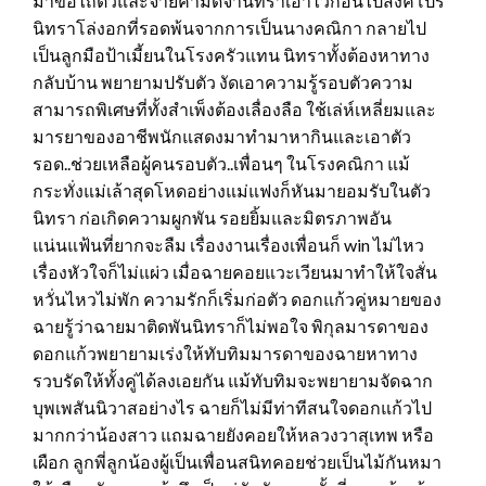
มาขอไถ่ตัวและจ่ายค่ามัดจำนิทราเอาไว้ก่อนไปสิงคโปร์
นิทราโล่งอกที่รอดพ้นจากการเป็นนางคณิกา กลายไป
เป็นลูกมือป้าเมี้ยนในโรงครัวแทน นิทราทั้งต้องหาทาง
กลับบ้าน พยายามปรับตัว งัดเอาความรู้รอบตัวความ
สามารถพิเศษที่ทั้งสำเพ็งต้องเลื่องลือ ใช้เล่ห์เหลี่ยมและ
มารยาของอาชีพนักแสดงมาทำมาหากินและเอาตัว
รอด..ช่วยเหลือผู้คนรอบตัว..เพื่อนๆ ในโรงคณิกา แม้
กระทั่งแม่เล้าสุดโหดอย่างแม่แฟงก็หันมายอมรับในตัว
นิทรา ก่อเกิดความผูกพัน รอยยิ้มและมิตรภาพอัน
แน่นแฟ้นที่ยากจะลืม เรื่องงานเรื่องเพื่อนก็ win ไม่ไหว
เรื่องหัวใจก็ไม่แผ่ว เมื่อฉายคอยแวะเวียนมาทำให้ใจสั่น
หวั่นไหวไม่พัก ความรักก็เริ่มก่อตัว ดอกแก้วคู่หมายของ
ฉายรู้ว่าฉายมาติดพันนิทราก็ไม่พอใจ พิกุลมารดาของ
ดอกแก้วพยายามเร่งให้ทับทิมมารดาของฉายหาทาง
รวบรัดให้ทั้งคู่ได้ลงเอยกัน แม้ทับทิมจะพยายามจัดฉาก
บุพเพสันนิวาสอย่างไร ฉายก็ไม่มีท่าทีสนใจดอกแก้วไป
มากกว่าน้องสาว แถมฉายยังคอยให้หลวงวาสุเทพ หรือ
เผือก ลูกพี่ลูกน้องผู้เป็นเพื่อนสนิทคอยช่วยเป็นไม้กันหมา