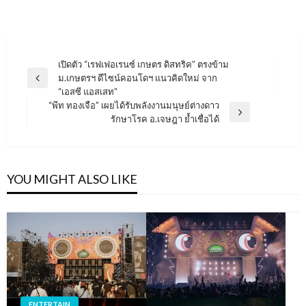
แนะแนว
เปิดตัว “เรฟเฟอเรนซ์ เกษตร ดิสทริค” ตรงข้าม
ม.เกษตรฯ ดีไซน์คอนโดฯ แนวคิดใหม่ จาก
เรื่อง
Previous
“เอสซี แอสเสท”
Post
“พีท ทองเจือ” เผยได้รับพลังงานมนุษย์ต่างดาว
Next
รักษาโรค อ.เจษฎา ย้ำเชื่อได้
Post
YOU MIGHT ALSO LIKE
ENTERTAIN