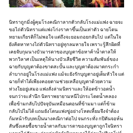
นิทราถูกมิ่งผู้คุมโรงคณิกาลากตัวกลับโรงแม่แฟง ฉายจะ
ขอไถ่ตัวนิทราแต่แฟงโก่งราคาขึ้นเป็นเท่าตัว ฉายโดน
หยามเกียรติก็ไม่พอใจ แต่ถึงจะยอมถอยกลับไป แต่ในใจ
ยังคิดหาทางไถ่ตัวนิทราอยู่ทุกลมหายใจ เพราะรู้สึกผิดที่
เคยจับกุมนางบัวมารดาของบุญตาข้อหาค้าน้ำตาลให้
พวกวิลาศ เป็นเหตุให้นางบัวเสียชีวิต ความสัมพันธ์ของ
ฉายกับบุญตาต้องขาดสะบั้น และบุญตาต้องมาตกระกำ
ลำบากอยู่ในโรงแม่แฟง แม้จะยังรักบุญตาอยู่เต็มหัวใจ แต่
ฉายก็ทำได้เพียงคอยตามช่วยเหลือบุญตาด้วยความ
ห่วงใยอยู่เสมอ แฟงสั่งล่ามนิทราและให้อดข้าวอดน้ำ
จนกว่าจะสำนึก นิทราพยายามหนีไปกระโดดน้ำคลอง
เพื่อข้ามกลับไปปัจจุบันเหมือนตอนที่ข้ามมา แต่ก็ข้าม
กลับไปไม่ได้ แถมยังโดนแฟงขู่อย่างโหดเหี้ยมจึงจำต้อง
ก้มหน้ารับบทเป็นนางคณิกาต่อไป จนกระทั่ง กปิตันจอห์น
สันซึ่งเคยซื้อขายน้ำตาลกับมารดาของบุญตาถูกใจนิทรา