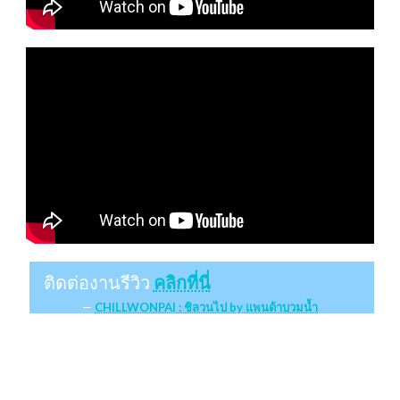
ติดต่องานรีวิว
คลิกที่นี่
CHILLWONPAI : ชิลวนไป by แพนด้าบวมน้ำ