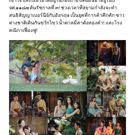
จศ.๑๑๘๗ ต้นรัชกาลที่ ๓! ช่วงเวลาที่สยามกำลังจะทำ
สนธิสัญญาเบอร์นีย์กับอังกฤษ เป็นยุคที่การค้าคึกคัก ชาว
ต่างชาติเดินกันขวักไขว่ น้ำตาลมีค่าดั่งทองคำ! และโรง
คณิกาเฟื่องฟู!