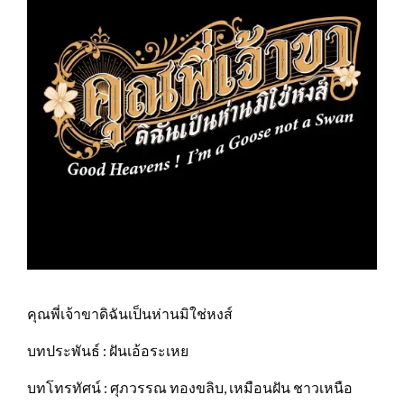
คุณพี่เจ้าขาดิฉันเป็นห่านมิใช่หงส์
บทประพันธ์ : ฝันเอ้อระเหย
บทโทรทัศน์ : ศุภวรรณ ทองขลิบ, เหมือนฝัน ชาวเหนือ