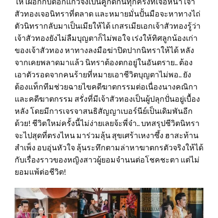
ให้ เผือกกับดอกแก้วจึงเป็นคู่กัดกันทุกครั้งที่เจอหน้า เจ้า
สัวทองเจอนิทราที่ตลาด และหมายมั่นปั้นมือจะหาทางไถ่
ตัวนิทรากลับมาเป็นเมียให้ได้ เกสรเมียเอกเจ้าสัวทองรู้ว่า
เจ้าสัวทองยังไม่ลืมบุญตาก็ไม่พอใจ เร่งให้ทิศลูกน้องเก่า
ของเจ้าสัวทอง หาทางลงมือฆ่าปิดปากนิทราให้ได้ หลัง
จากเคยพลาดมาแล้ว นิทราต้องตกอยู่ในอันตราย.. ต้อง
เอาตัวรอดจากคนร้ายที่หมายเอาชีวิตบุญตาไม่พอ.. ยัง
ต้องแท็กทีมช่วยฉายไขคดีฆาตกรรมต่อเนื่องนางคณิกา
และคดีฆาตกรรม สรั่งที่มีเจ้าสัวทองเป็นผู้ปลุกปั่นอยู่เบื้อง
หลัง โดยมีการเจรจาสนธิสัญญาเบอร์นีย์เป็นเดิมพันอีก
ด้วย! ชีวิตใหม่ครั้งนี้ไม่ง่ายเลยจ้ะพี่จ๋า.. บทสรุปชีวิตนิทรา
จะไปสุดที่ตรงไหน มาร่วมลุ้น สุขเศร้าเหงาซึ้ง ฮาสะท้าน
สำเพ็ง อบอุ่นหัวใจ ลุ้นระทึกตามล่าหาฆาตกรตัวจริงให้ได้
กับเรื่องราวของหญิงสาวผู้ยอมจำนนต่อโชคชะตา แต่ไม่
ยอมแพ้ต่อชีวิต!