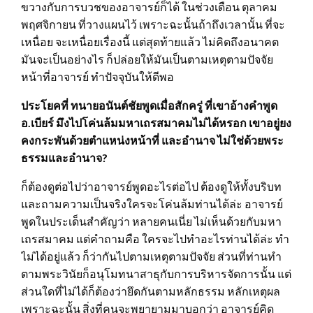
ขวางกับการบวชของอาจารย์ก็ได้ ในช่วงเดือน ตุลาคม
พฤศจิกายน ที่วางแผนไว้ เพราะฉะนั้นถ้าถึงเวลานั้น ที่จะ
เหนื่อย จะเหนื่อยเรื่องนี้ แต่สุดท้ายแล้ว ไม่คิดถึงอนาคต
มันจะเป็นอย่างไร ก็ปล่อยให้มันเป็นตามเหตุตามปัจจัย
หน้าที่อาจารย์ ทำปัจจุบันให้ดีพอ
ประโยคที่ ทนายอนันต์ชัยพูดเมื่อสักครู่ ที่เขาอ้างคำพูด
อ.เบียร์ มึงไปโค่นล้มมหาเถรสมาคมไม่ได้หรอก เขา
อยู่ยง
คงกระพัน
ด้วยตำแหน่งหน้าที่ และอำนาจ ไม่ใช่ด้วยพระ
ธรรมและอำนาจ?
ก็ต้องดูต่อไปว่าอาจารย์พูดอะไรต่อไป ต้องดูให้ทั้งบริบท
และถามความเป็นจริงใครจะโค่นล้มท่านได้ล่ะ อาจารย์
พูดในประเด็นสำคัญว่า หลายคนเนี่ย ไม่เห็นด้วยกับมหา
เถรสมาคม แต่คำถามคือ ใครจะไปทำอะไรท่านได้ล่ะ ทำ
ไม่ได้อยู่แล้ว ก็ว่ากันไปตามเหตุตามปัจจัย ส่วนที่ท่านทำ
ตามพระวินัยก็อนุโมทนาสาธุกับการบริหารจัดการนั้น แต่
ส่วนใดที่ไม่ได้ก็ต้องว่ายึดกันตามหลักธรรม หลักเหตุผล
เพราะฉะนั้น สิ่งที่คนจะพยายามมาบอกว่า อาจารย์คิด