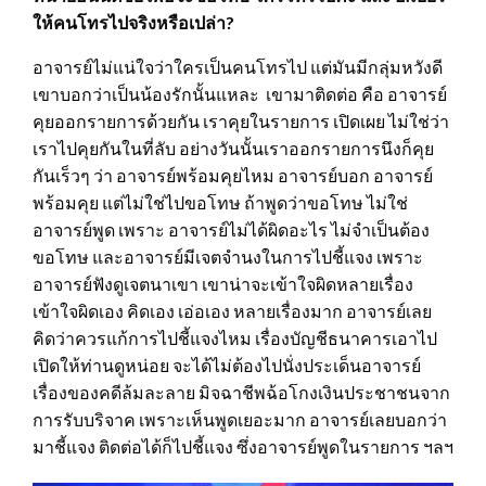
ให้คนโทรไปจริงหรือเปล่า?
อาจารย์ไม่แน่ใจว่าใครเป็นคนโทรไป แต่มันมีกลุ่มหวังดี
เขาบอกว่าเป็นน้องรักนั้นแหละ เขามาติดต่อ คือ อาจารย์
คุยออกรายการด้วยกัน เราคุยในรายการ เปิดเผย ไม่ใช่ว่า
เราไปคุยกันในที่ลับ อย่างวันนั้นเราออกรายการนึงก็คุย
กันเร็วๆ ว่า อาจารย์พร้อมคุยไหม อาจารย์บอก อาจารย์
พร้อมคุย แต่ไม่ใช่ไปขอโทษ ถ้าพูดว่าขอโทษ ไม่ใช่
อาจารย์พูด เพราะ อาจารย์ไม่ได้ผิดอะไร ไม่จำเป็นต้อง
ขอโทษ และอาจารย์มีเจตจำนงในการไปชี้แจง เพราะ
อาจารย์ฟังดูเจตนาเขา เขาน่าจะเข้าใจผิดหลายเรื่อง
เข้าใจผิดเอง คิดเอง เอ่อเอง หลายเรื่องมาก อาจารย์เลย
คิดว่าควรแก้การไปชี้แจงไหม เรื่องบัญชีธนาคารเอาไป
เปิดให้ท่านดูหน่อย จะได้ไม่ต้องไปนั่งประเด็นอาจารย์
เรื่องของคดีล้มละลาย มิจฉาชีพฉ้อโกงเงินประชาชนจาก
การรับบริจาค เพราะเห็นพูดเยอะมาก อาจารย์เลยบอกว่า
มาชี้แจง ติดต่อได้ก็ไปชี้แจง ซึ่งอาจารย์พูดในรายการ ฯลฯ