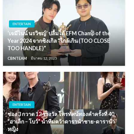
ENTERTAIN
‘เจมีไนน์ นรวิชญ์’ ปลื้มได้ EFM Champ of the
Year 2024 จากซิงเกิล “ใกล้เกิน (TOO CLOSE
TOO HANDLE)”
CBNTEAM
มีนาคม 12, 2025
ENTERTAIN
ช่อง 3 กวาด 12 รางวัล โทรทัศน์ทองคำครั้งที่ 40
“อาเล็ก – โบว์” นำทีมคว้าดารานำชาย-ดารานำ
หญิง