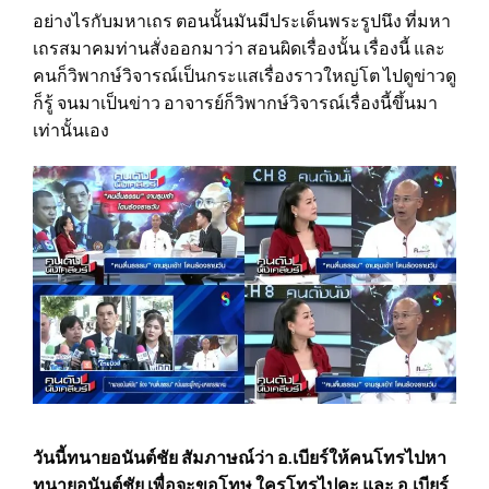
อย่างไรกับมหาเถร ตอนนั้นมันมีประเด็นพระรูปนึง ที่มหา
เถรสมาคมท่านสั่งออกมาว่า สอนผิดเรื่องนั้น เรื่องนี้ และ
คนก็วิพากษ์วิจารณ์เป็นกระแสเรื่องราวใหญ่โต ไปดูข่าวดู
ก็รู้ จนมาเป็นข่าว อาจารย์ก็วิพากษ์วิจารณ์เรื่องนี้ขึ้นมา
เท่านั้นเอง
วันนี้ทนายอนันต์ชัย สัมภาษณ์ว่า อ.เบียร์ให้คนโทรไปหา
ทนายอนันต์ชัย เพื่อจะขอโทษ ใครโทรไปคะ และ อ.เบียร์