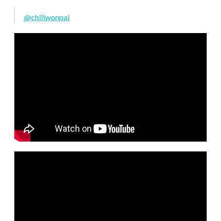
@chillwonpai