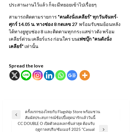
ประสานงานไว้แล้ว ก็จะมีทยอยเข้าไปเรื่อยๆ
สามารถติดตามรายการ
“คนดังนั่งเคลียร์” ทุกวันจันทร์-
ศุกร์ 14.05 น. ทางช่อง 8
กดเลข 27
พร้อมรับชมย้อนหลัง
ได้ทางยูทูบช่อง 8 และติดตามทุกกระแสข่าวดัง พร้อม
เคลียร์ด่วน เคลียร์แรง ก่อนใคร บน
เฟซบุ๊ก
“คนดังนั่ง
เคลียร์”
เท่านั้น
Spread the love
แนะแนว
ครั้งแรกของไทยกับ Flagship Store พร้อมชวน
Previous
สัมผัสประสบการณ์ช้อปปิ้งสุดน่ารักแล้ววันนี้
เรื่อง
Post
CC DOUBLE O เปิดตัวคอลเลกชั่นล่าสุด ต้อนรับ
ฤดูกาลสปริง/ซัมเมอร์ 2025 “Casual
Next