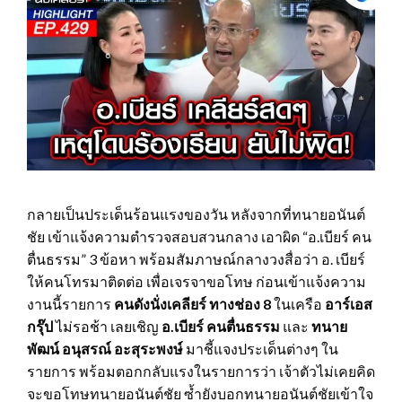
กลายเป็นประเด็นร้อนแรงของวัน หลังจากที่ทนายอนันต์
ชัย เข้าแจ้งความตำรวจสอบสวนกลาง เอาผิด “อ.เบียร์ คน
ตื่นธรรม” 3 ข้อหา พร้อมสัมภาษณ์กลางวงสื่อว่า อ. เบียร์
ให้คนโทรมาติดต่อ เพื่อเจรจาขอโทษ ก่อนเข้าแจ้งความ
งานนี้รายการ
คนดังนั่งเคลียร์ ทางช่อง 8
ในเครือ
อาร์เอส
กรุ๊ป
ไม่รอช้า เลยเชิญ
อ.เบียร์ คนตื่นธรรม
และ
ทนาย
พัฒน์ อนุสรณ์ อะสุระพงษ์
มาชี้แจงประเด็นต่างๆ ใน
รายการ พร้อมตอกกลับแรงในรายการว่า เจ้าตัวไม่เคยคิด
จะขอโทษทนายอนันต์ชัย ซ้ำยังบอกทนายอนันต์ชัยเข้าใจ