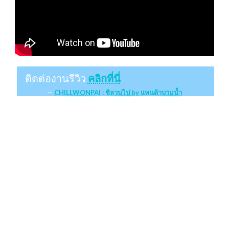
ติดต่องานรีวิว
คลิกที่นี่
CHILLWONPAI : ชิลวนไป by แพนด้าบวมน้ำ