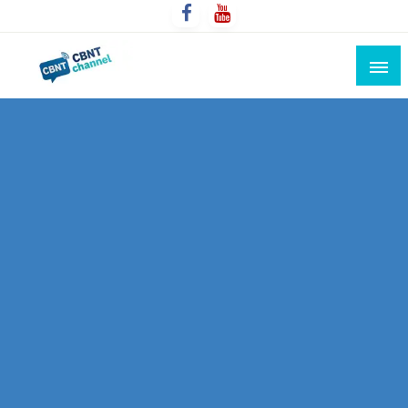
Skip
to
content
Connecting the world for you, clearer than ever. Never
CBNT CHANNEL
miss the world's movement.