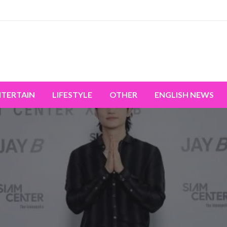
miss the world's movement.
NTERTAIN
LIFESTYLE
OTHER
ENGLISH NEWS