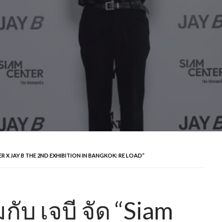
CENTER X JAY B THE 2ND EXHIBITION IN BANGKOK: RE LOAD”
กับ เจบี จัด “Siam