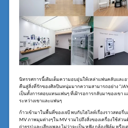
นิทรรศการนี้เติมเต็มความอบอุ่นให้เหล่าแฟนคลับและอา
คืนสู่สิ่งที่รักของศิลปินหนุ่มมากความสามารถอย่าง “JAY 
เป็นทั้งการตอบแทนแฟนๆ ที่เฝ้ารอการกลับมาของเขา แ
ระหว่างเขาและแฟนๆ
ก้าวเข้ามาในพื้นที่ของเจบี พบกับไฮไลท์เรื่องราวสตอรี
MV ภาพมุมต่างๆใน MV รวมไปถึงสิ่งของเครื่องใช้ส่วนตัว
ถ่ายรูป และเสียงเพลง ไม่ว่าจะเป็น หูฟัง กล้องฟิล์ม หรือเ