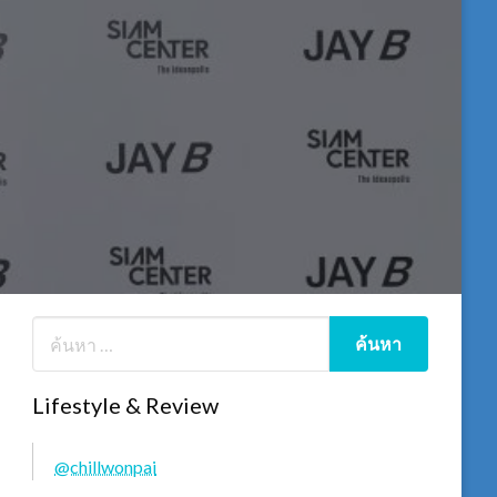
Lifestyle & Review
@chillwonpai