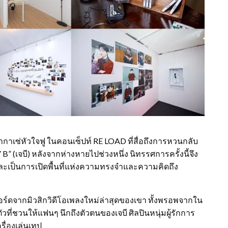
กาเซ่หัวใจฟู ในคอนเซ็ปท์ RE LOAD ที่สื่อถึงการหวนกลับ
B” (เจบี) หลังจากห่างหายไปช่วงหนึ่ง นิทรรศการครั้งนี้จึง
ละเป็นการเปิดพื้นที่แห่งความทรงจำและความคิดถึง
่บอร์ดจากมิวสิกวิดีโอเพลงใหม่ล่าสุดของเขา ทั้งพรอพจากใน
ที่ชวนให้แฟนๆ นึกถึงตัวตนของเจบี ศิลปินหนุ่มผู้รักการ
ครื่องเล่นเทป