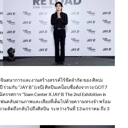
แห่งจินตนาการและงานสร้างสรรค์ไร้ขีดจำกัด ของ ศิลปะ
ร่วมกับ “JAY B” (เจบี) ศิลปินเคป็อบชื่อดังจากวง GOT7
นิทรรศการ “Siam Center X JAY B The 2nd Exhibition in
ู่แฟนคลับผ่านภาพและเสียงที่เต็มไปด้วยความทรงจำ พร้อม
ความคิดถึงกลับไปถึงศิลปิน ระหว่างวันที่ 13 มกราคม ถึง 3