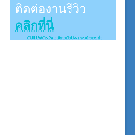
ติดต่องานรีวิว
คลิกที่นี่
CHILLWONPAI : ชิลวนไป by แพนด้าบวมน้ำ