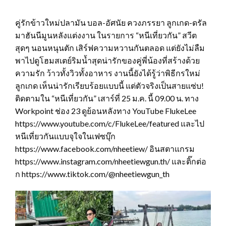
คู่รักข้าวใหม่ปลามัน บอล-อัศนัย ควงภรรยา ลูกเกด-ดรัล
มาฮันนีมูนหลังแต่งงาน ในรายการ “หนีเที่ยวกัน” สวีต
สุดๆ นอนหนุนตัก เสิร์ฟความหวานกันตลอด แต่ยังไม่ลืม
พาไปดูโฮมสเตย์ริมน้ำสุดน่ารักของคู่พี่น้องที่สร้างด้วย
ความรัก ว้าวทั้งวิวทั้งอาหาร งานนี้ยังได้รู้ว่าพิธีกรใหม่
ลูกเกด เห็นน่ารักเรียบร้อยแบบนี้ แต่ตัวจริงเป็นสายแซ่บ!
ติดตามใน “หนีเที่ยวกัน” เสาร์ที่ 25 ม.ค. นี้ 09.00 น. ทาง
Workpoint ช่อง 23 ดูย้อนหลังทาง YouTube FlukeLee
https://www.youtube.com/c/FlukeLee/featured และไป
หนีเที่ยวกันแบบจุใจในเฟซบุ๊ก
https://www.facebook.com/nheetiew/ อินสตาแกรม
https://www.instagram.com/nheetiewgun.th/ และติ๊กต่อ
ก https://www.tiktok.com/@nheetiewgun_th