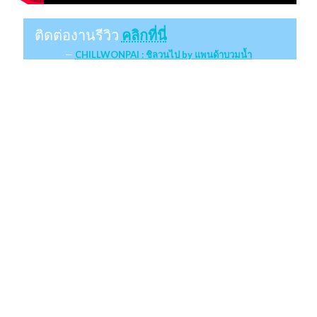
ติดต่องานรีวิว
คลิกที่นี่
CHILLWONPAI : ชิลวนไป by แพนด้าบวมน้ำ