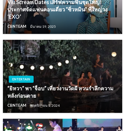
Viu Scream Dates เสิร์ฟความฟินชุดใหญ่!
ประกาศจัดแฟนคอนเดี่ยว “ซิ่วหมิน” พี่ใหญ่วง
‘EXO’
CBNTEAM
มีนาคม 19, 2025
ENTERTAIN
“ยิหวา” พา “จ็อบ” เที่ยวงานวัดผี หวนรำลึกความ
หลังก่อนตาย
CBNTEAM
พฤศจิกายน 1, 2024