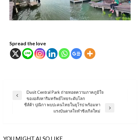
Spread the love
แนะแนว
Dusit Central Park ถ่ายทอดความภาคภูมิใจ
Previous
ของอสังหาริมทรัพย์ไทยระดับโลก
เรื่อง
Post
ชีส์ต้า ปุณิกา พบปะคนไทยในยุโรป พร้อมหา
Next
แรงบันดาลใจทำซิงเกิลใหม่
Post
YOU MIGHT ALSO LIKE