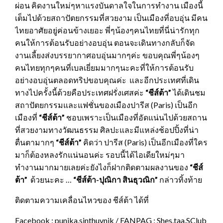
ผ่อน คิดงานใหม่ๆหาแรงบันดาลใจในการทำงาน เมืองนี้
เต็มไปด้วยสถาปัตยกรรมที่สวยงาม เป็นเมืองที่อบอุ่น มีคน
ไทยอาศัยอยู่ค่อนข้างเยอะ พี่ๆน้องๆคนไทยที่นี่น่ารักทุก
คนให้การต้อนรับอย่างอบอุ่น ตอนจะเดินทางกลับก็จัด
งานเลี้ยงส่งบรรยากาศอบอุ่นมากๆค่ะ ขอบคุณพี่ๆน้องๆ
คนไทยทุกๆคนที่เบลเยี่ยมมากๆนะคะที่ให้การต้อนรับ
อย่างอบอุ่นตลอดทริปขอบคุณค่ะ และอีกประเทศที่เดิน
ทางไปครั้งนี้ด้วยคือประเทศฝรั่งเศสค่ะ
“ชีส์ต้า”
ได้เดินชม
สถาปัตยกรรมและแฟชั่นของเมืองปารีส (Paris) เป็นอีก
เมืองที่
“ชีส์ต้า”
ชอบเพราะเป็นเมืองที่อัดแน่นไปด้วยสถาน
ที่สวยงามทางวัฒนธรรม ศิลปะและมีแหล่งช้อปปิ้งที่น่า
ตื่นตามากๆ
“ชีส์ต้า”
คิดว่า ปารีส (Paris) เป็นอีกเมืองที่ใคร
มาก็ต้องหลงรักแน่นอนค่ะ รอบนี้ได้ไอเดียใหม่ๆมา
ทำงานมากมายเลยค่ะยังไงก็ฝากติดตามผลงานของ
“ชีส์
ต้า”
ด้วยนะคะ …
“ชีส์ต้า-ปุณิกา สินธุวณิก”
กล่าวทิ้งท้าย
ติดตามความเคลื่อนไหวของ ชีส์ต้า ได้ที่
Facebook : punika.sinthuvnik / FANPAG : Shes.taa.SClub