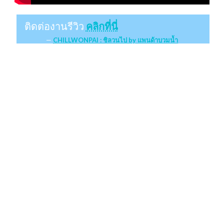
ติดต่องานรีวิว
คลิกที่นี่
CHILLWONPAI : ชิลวนไป by แพนด้าบวมน้ำ