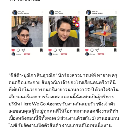
“ชีส์ต้า-ปุณิกา สินธุวณิก” นักร้องสาวมาดเท่ห์ ทายาท ครู
ดนตรี อ.ประกาย สินธุวณิก เจ้าของโรงเรียนดนตรีวาทินี
ที่เติบโตในวงการดนตรีมายาวนานกว่า 20 ปี ด้วยใจรักใน
เสียงดนตรีและการร้องเพลง ตอนนี้นั่งแท่นเป็นผู้บริหาร
บริษัท Here We Go Agency รับงานกันแบบรัวๆซึ่งเจ้าตัว
เผยขอบคุณผู้ใหญ่ทุกคนที่ให้โอกาสมาตลอด ซึ่งงานที่ทำ
เบื้องหลังตอนนี้มีทั้งหมด 3 ส่วนงานด้วยกัน 1) งานออแกน
ไนซ์ รับจัดงานเปิดตัวสินค้า งานแกรนด์โอเพนนิ่ง งาน