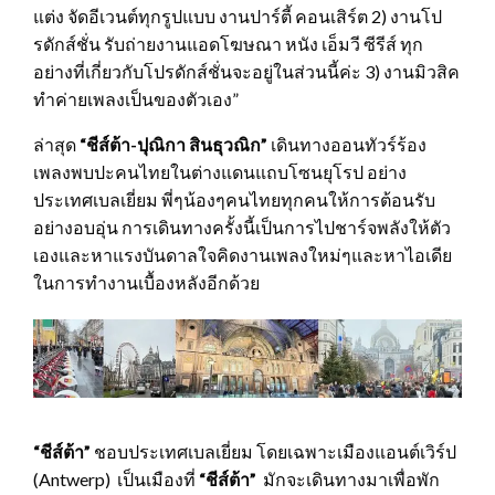
แต่ง จัดอีเวนต์ทุกรูปแบบ งานปาร์ตี้ คอนเสิร์ต 2) งานโป
รดักส์ชั่น รับถ่ายงานแอดโฆษณา หนัง เอ็มวี ซีรีส์ ทุก
อย่างที่เกี่ยวกับโปรดักส์ชั่นจะอยู่ในส่วนนี้ค่ะ 3) งานมิวสิค
ทำค่ายเพลงเป็นของตัวเอง”
ล่าสุด
“ชีส์ต้า-ปุณิกา สินธุวณิก”
เดินทางออนทัวร์ร้อง
เพลงพบปะคนไทยในต่างแดนแถบโซนยุโรป อย่าง
ประเทศเบลเยี่ยม พี่ๆน้องๆคนไทยทุกคนให้การต้อนรับ
อย่างอบอุ่น การเดินทางครั้งนี้เป็นการไปชาร์จพลังให้ตัว
เองและหาแรงบันดาลใจคิดงานเพลงใหม่ๆและหาไอเดีย
ในการทำงานเบื้องหลังอีกด้วย
“ชีส์ต้า”
ชอบประเทศเบลเยี่ยม โดยเฉพาะเมืองแอนต์เวิร์ป
(Antwerp) เป็นเมืองที่
“ชีส์ต้า”
มักจะเดินทางมาเพื่อพัก