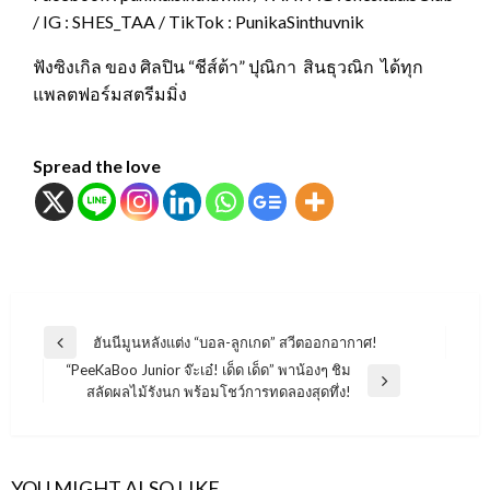
/ IG : SHES_TAA / TikTok : PunikaSinthuvnik
ฟังซิงเกิล ของ ศิลปิน “ชีส์ต้า” ปุณิกา สินธุวณิก ได้ทุก
แพลตฟอร์มสตรีมมิ่ง
Spread the love
แนะแนว
ฮันนีมูนหลังแต่ง “บอล-ลูกเกด” สวีตออกอากาศ!
Previous
เรื่อง
“PeeKaBoo Junior จ๊ะเอ๋! เด็ด เด็ด” พาน้องๆ ชิม
Post
Next
สลัดผลไม้รังนก พร้อมโชว์การทดลองสุดทึ่ง!
Post
YOU MIGHT ALSO LIKE