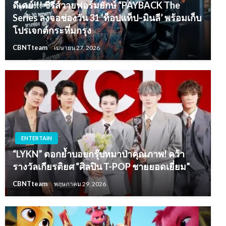
ดีเดย์!!! ซีรีส์วายฟอร์มยักษ์ “PAYBACK The
Series ลงจอช่องวัน 31 ‘ท็อปแท็ป–มินลี’ พร้อมเก็บ
โปรเจกต์กระหึ่มกรุง
CBNTteam
เมษายน 27, 2026
ENTERTAIN
“LYKN” ตอกย้ำบอยกรุ๊ปหมาป่าคุณภาพ! คว้า
รางวัลเกียรติยศ “ศิลปิน T-POP ชายยอดเยี่ยม”
CBNTteam
พฤษภาคม 29, 2026