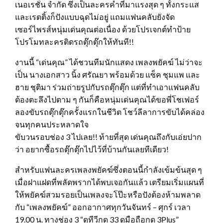
เนอเรชั่น จำกัด ซึ่งเป็นละครค่ำที่มาแรงสุด ๆ ทั้งกระแส
และเรตติ้งก็ปังแบบฉุดไม่อยู่ แถมแฟนคลับยังจัด
เซอร์ไพรส์หนุ่มเด่นคุณต่อเนื่อง ด้วยโปรเจกต์ทำป้าย
โปรโมทละครติดรถตุ๊กตุ๊กให้ทันที!!
งานนี้ “เด่นคุณ” ได้ชวนทีมนักแสดง เพลงพยัคฆ์ ไม่ว่าจะ
เป็น นางเอกสาว นิ้ง ศรัณยา พร้อมด้วย แซ็ค ชุมแพ และ
ฮาย ชุติมา ร่วมถ่ายรูปกับรถตุ๊กตุ๊ก แต่ที่ทำเอาแฟนคลับ
ต้องตะลึงไปตาม ๆ กันก็คือหนุ่มเด่นคุณได้ขอพี่โชเฟอร์
ลองขับรถตุ๊กตุ๊กครั้งแรกในชีวิต โชว์ลีลาการขับได้คล่อง
จนทุกคนประหลาดใจ
ขับวนรอบช่อง 3 ไปเลย!! ท้ายที่สุด เด่นคุณถึงกับเอ่ยปาก
ว่า อยากซื้อรถตุ๊กตุ๊กไปไว้ที่บ้านกันเลยทีเดียว!
สำหรับแฟนละครเพลงพยัคฆ์ซึ่งตอนนี้กำลังเข้มข้นสุด ๆ
เมื่อฝาแฝดที่พลัดพรากได้พบเจอกันแล้ว เตรียมเริ่มแผนที่
ให้พยัคฆ์สวมรอยเป็นเพลงจะโป๊ะหรือปังต้องห้ามพลาด
กับ “เพลงพยัคฆ์” ออกอากาศทุกวันจันทร์ – ศุกร์ เวลา
19.00 น. ทางช่อง 3 “ดูทีวีกด 33 ดูมือถือกด 3Plus”