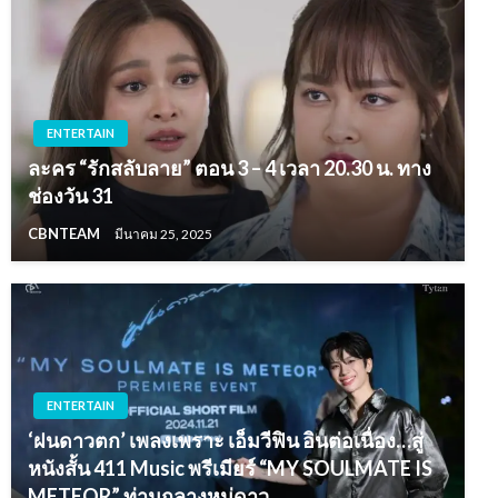
ENTERTAIN
ละคร “รักสลับลาย” ตอน 3 – 4 เวลา 20.30 น. ทาง
ช่องวัน 31
CBNTEAM
มีนาคม 25, 2025
ENTERTAIN
‘ฝนดาวตก’ เพลงเพราะ เอ็มวีฟิน อินต่อเนื่อง…สู่
หนังสั้น 411 Music พรีเมียร์ “MY SOULMATE IS
METEOR” ท่ามกลางหมู่ดาว