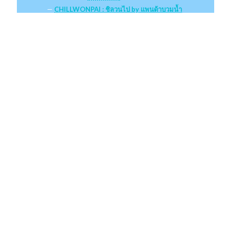
CHILLWONPAI : ชิลวนไป by แพนด้าบวมน้ำ