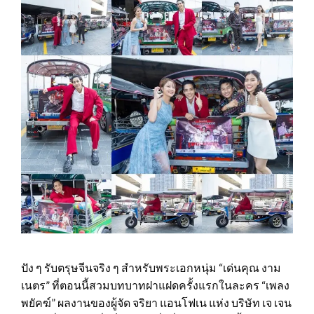
ปัง ๆ รับตรุษจีนจริง ๆ สำหรับพระเอกหนุ่ม “เด่นคุณ งาม
เนตร” ที่ตอนนี้สวมบทบาทฝาแฝดครั้งแรกในละคร “เพลง
พยัคฆ์” ผลงานของผู้จัด จริยา แอนโฟเน แห่ง บริษัท เจ เจน