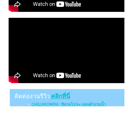
ติดต่องานรีวิว
คลิกที่นี่
CHILLWONPAI : ชิลวนไป by แพนด้าบวมน้ำ