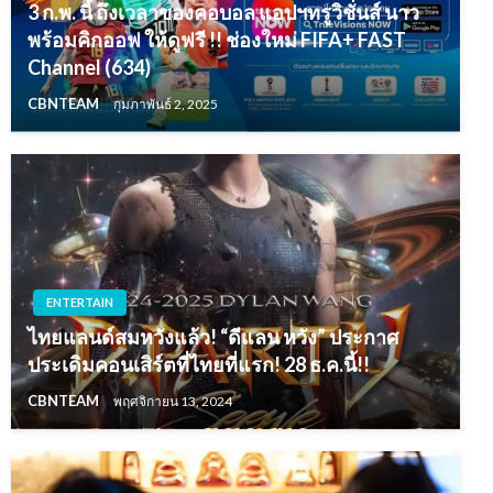
3 ก.พ. นี้ ถึงเวลาของคอบอล แอปฯทรูวิชั่นส์ นาว
พร้อมคิกออฟ ให้ดูฟรี !! ช่องใหม่ FIFA+ FAST
Channel (634)
CBNTEAM
กุมภาพันธ์ 2, 2025
ENTERTAIN
ไทยแลนด์สมหวังแล้ว! “ดีแลน หวัง” ประกาศ
ประเดิมคอนเสิร์ตที่ไทยที่แรก! 28 ธ.ค.นี้!!
CBNTEAM
พฤศจิกายน 13, 2024