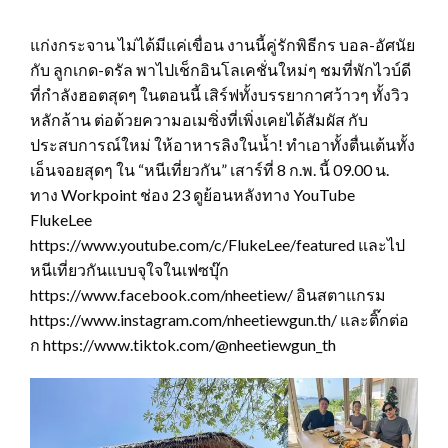
แก่งกระจาน ไม่ได้มีแค่เขื่อน งานนี้คู่รักพิธีกร บอล-อัศนัย
กับ ลูกเกด-ดรัล พาไปเช็กอินโลเคชั่นใหม่ๆ ชมที่พักไวบ์ดี
ที่กำลังฮอตสุดๆ ในตอนนี้ เสิร์ฟทั้งบรรยากาศว้าวๆ ทั้งวิว
หลักล้าน ต่อด้วยความอเมซิ่งที่เพิ่งเคยได้สัมผัส กับ
ประสบการณ์ใหม่ ให้อาหารลิงในน้ำ! ทำเอาทั้งตื่นเต้นทั้ง
เอ็นจอยสุดๆ ใน “หนีเที่ยวกัน” เสาร์ที่ 8 ก.พ. นี้ 09.00 น.
ทาง Workpoint ช่อง 23 ดูย้อนหลังทาง YouTube
FlukeLee
https://www.youtube.com/c/FlukeLee/featured และไป
หนีเที่ยวกันแบบจุใจในเฟซบุ๊ก
https://www.facebook.com/nheetiew/ อินสตาแกรม
https://www.instagram.com/nheetiewgun.th/ และติ๊กต่อ
ก https://www.tiktok.com/@nheetiewgun_th