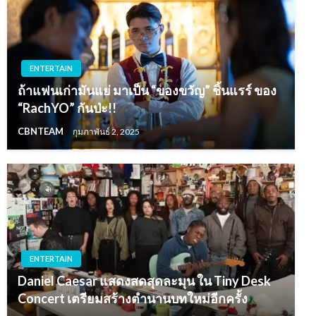
ENTERTAIN
ถ้าแฟนเก่ามันแย่ มาเป็น “ของขวัญ” ชิ้นแรร์ ของ
“RachYO” กันป่ะ!!
CBNTEAM
กุมภาพันธ์ 2, 2025
ENTERTAIN
Daniel Caesar แสดงสดสุดละมุน ใน Tiny Desk
Concert เตรียมสร้างตำนานบทใหม่อีกครั้ง