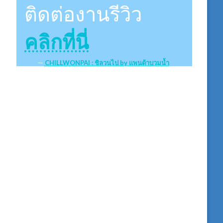
ติดต่องานรีวิว
คลิกที่นี่
CHILLWONPAI : ชิลวนไป by แพนด้าบวมน้ำ