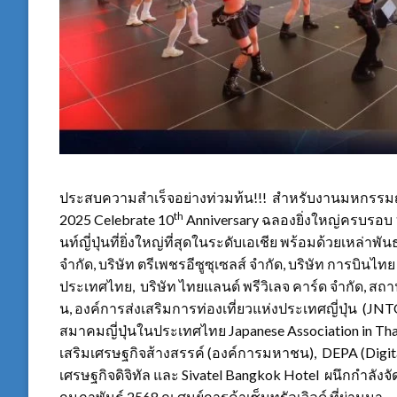
ประสบความสำเร็จอย่างท่วมท้น!!! สำหรับงานมหกรรมญี่
th
2025 Celebrate 10
Anniversary ฉลองยิ่งใหญ่ครบรอบ 10 ป
นท์ญี่ปุ่นที่ยิ่งใหญ่ที่สุดในระดับเอเชีย พร้อมด้วยเหล่าพ
จำกัด, บริษัท ตรีเพชรอีซูซุเซลส์ จํากัด, บริษัท การบินไท
ประเทศไทย, บริษัท ไทยแลนด์ พรีวิเลจ คาร์ด จำกัด, สถ
น, องค์การส่งเสริมการท่องเที่ยวแห่งประเทศญี่ปุ่น (JN
สมาคมญี่ปุ่นในประเทศไทย Japanese Association in Tha
เสริมเศรษฐกิจส้างสรรค์ (องค์การมหาชน), DEPA (Digit
เศรษฐกิจดิจิทัล และ Sivatel Bangkok Hotel ผนึกกำลังจัดงา
กุมภาพันธ์ 2568 ณ ศูนย์การค้าเซ็นทรัลเวิลด์ ที่ผ่านมา