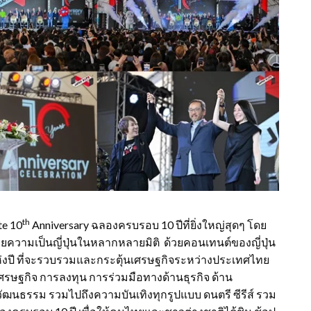
th
te 10
Anniversary ฉลองครบรอบ 10 ปีที่ยิ่งใหญ่สุดๆ โดย
ด้วยความเป็นญี่ปุ่นในหลากหลายมิติ ด้วยคอนเทนต์ของญี่ปุ่น
งปี ที่จะรวบรวมและกระตุ้นเศรษฐกิจระหว่างประเทศไทย
งเศรษฐกิจ การลงทุน การร่วมมือทางด้านธุรกิจ ด้าน
 วัฒนธรรม รวมไปถึงความบันเทิงทุกรูปแบบ ดนตรี ซีรีส์ รวม