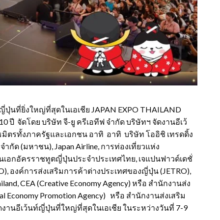
ปุ่นที่ยิ่งใหญ่ที่สุดในเอเชีย JAPAN EXPO THAILAND
ี จัดโดย บริษัท จี-ยู ครีเอทีฟ จำกัด บริษัทฯ จัดงานอีเว้
ันธมิตรทั้งภาครัฐและเอกชน อาทิ อาทิ บริษัท โออิชิ เทรดดิ้ง
ย จำกัด (มหาชน), Japan Airline, การท่องเที่ยวแห่ง
านเอกอัครราชทูตญี่ปุ่นประจำประเทศไทย, เจแปนฟาวด์เดชั่
TO), องค์การส่งเสริมการค้าต่างประเทศของญี่ปุ่น (JETRO),
iland, CEA (Creative Economy Agency) หรือ สำนักงานส่ง
al Economy Promotion Agency) หรือ สำนักงานส่งเสริม
นอีเว้นท์ญี่ปุ่นที่ใหญ่ที่สุดในเอเชีย ในระหว่างวันที่ 7-9