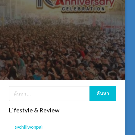
Lifestyle & Review
@chillwonpai