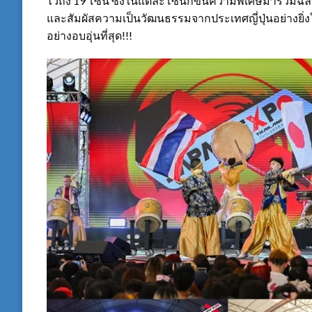
ไว้ถึง 19 โซน ซึ่งในแต่ละโซนก็ขนความพิเศษมาร่วมฉล
และสัมผัสความเป็นวัฒนธรรมจากประเทศญี่ปุ่นอย่างยิ่งใ
อย่างอบอุ่นที่สุด!!!