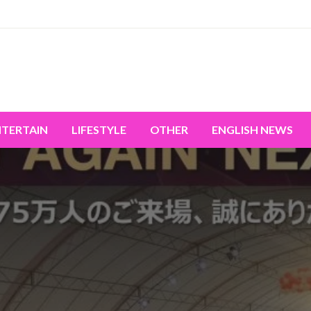
miss the world's movement.
NTERTAIN
LIFESTYLE
OTHER
ENGLISH NEWS