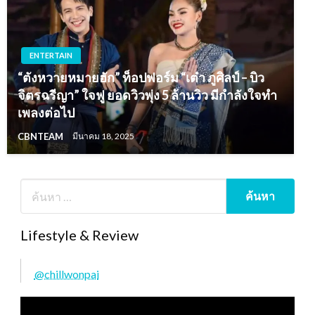
ENTERTAIN
“ตังหวายหมายฮัก” ท็อปฟอร์ม “เต๋า ภูศิลป์ – บิว
จิตรฉรีญา” ใจฟู ยอดวิวพุ่ง 5 ล้านวิว มีกำลังใจทำ
เพลงต่อไป
CBNTEAM
มีนาคม 18, 2025
Lifestyle & Review
@chillwonpai