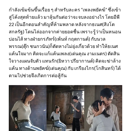
กำลังเข้มข้นขึ้นเรื่อย ๆ สำหรับละคร “เพลงพยัคฆ์” ซึ่งเข้า
สู่โค้งสุดท้ายแล้ว มาลุ้นกันต่อว่าจะจบลงอย่างไร โดยอีพี
22 เป็นอีกตอนสำคัญที่ห้ามพลาด หลังจากธเนศ(สิงโต
สกลรัฐ) โดนไล่ออกจากค่ายยอดชื่น เพราะรู้ว่าเป็นหนอน
บ่อนไส้ ทางฝ่ายกรภัทร์(เพ้นท์ กฤตกานต์) กับนวล
พรรณ(ตุ๊ก ชนกวนัน)ก็ตัดหางไม่ยุ่งเกี่ยวด้วย ทำให้ธเนศ
แค้นใจมาก คิดจะแก้แค้นเพลง(เด่นคุณ งามเนตร) ตัดสิน
ใจวางแผนจับตัว แทนรัก(ยิหวา ปรียากานต์) คิดจะฆ่าล้าง
แค้น ทางด้านพยัคฆ์(เด่นคุณ) กับ เกรียงไกร(โกสินทร์) ได้
ตามไปช่วยจึงเกิดการต่อสู้กัน