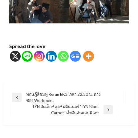
Spread the love
แนะแนว
ทฤษฎีสีชมพู Rerun EP.3 เวลา 22.30 น. ทาง
Previous
ช่อง Workpoint
เรื่อง
Post
LYN จัดเอ็กซ์คูลซีฟดินเนอร์ “LYN Black
Next
Carpet” ค่ำคืนอันแสนพิเศษ
Post