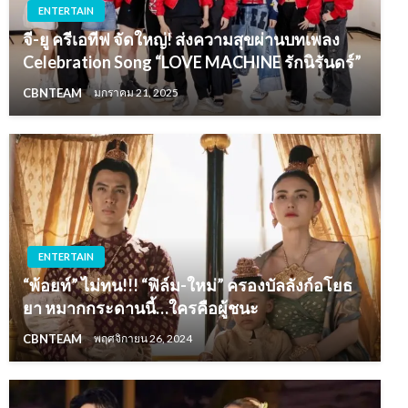
ENTERTAIN
จี-ยู ครีเอทีฟ จัดใหญ่! ส่งความสุขผ่านบทเพลง
Celebration Song “LOVE MACHINE รักนิรันดร์”
CBNTEAM
มกราคม 21, 2025
ENTERTAIN
“พ้อยท์” ไม่ทน!!! “ฟิล์ม-ใหม่” ครองบัลลังก์อโยธ
ยา หมากกระดานนี้…ใครคือผู้ชนะ
CBNTEAM
พฤศจิกายน 26, 2024