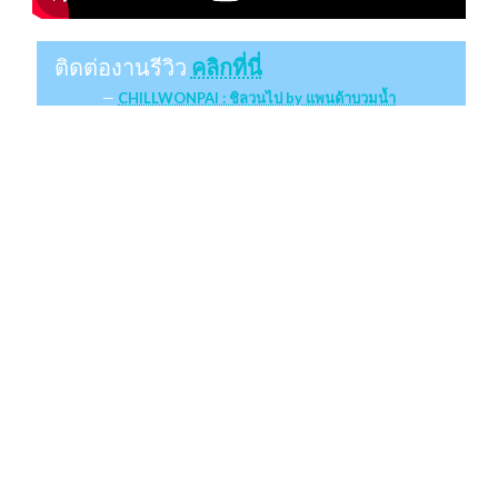
ติดต่องานรีวิว
คลิกที่นี่
CHILLWONPAI : ชิลวนไป by แพนด้าบวมน้ำ