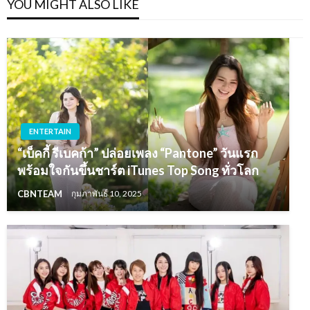
YOU MIGHT ALSO LIKE
ENTERTAIN
“เบ็คกี้ รีเบคก้า” ปล่อยเพลง “Pantone” วันแรก
พร้อมใจกันขึ้นชาร์ต iTunes Top Song ทั่วโลก
CBNTEAM
กุมภาพันธ์ 10, 2025