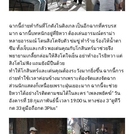
ฉากนี้ถ่ายทำกันที่โกดังไนติงเกล เป็นอีกฉากที่ครบรส
มาก ฉากนี้บทหนักอยู่ที่ยิหวา ต้องเล่นอารมณ์ดราม่า
หลายอารมณ์ โดนสิงโตจับตัว ข่มขู่ ทำร้าย ร้องไห้น้ำตา
ซึม ทั้งเจ็บและกลัว พอเด่นคุณกับโกสินทร์มาช่วยจึง
พยายามเกลี้ยกล่อมให้สิงโตใจเย็น อย่าทำอะไรยิหวา แต่
สิงโตไม่ฟัง แถมยังมีปืนด้วย
ทำให้โกสินทร์และเด่นคุณต้องระวังมากยิ่งขึ้น ฉากนี้การ
ถ่ายทำใช้เวลาค่อนข้างมากเพราะต้องจัดแสงจัดฉาก
ส่วนนักแสดงก็เหนื่อยเพราะฝุ่นเยอะมาก ฉากนี้จะช่วย
ยิหวาได้อย่างไรติดตามชมได้ในละคร “เพลงพยัคฆ์” วัน
อังคารที่ 18 กุมภาพันธ์นี้ เวลา 19.00 น. ทางช่อง 3 “ดูทีวี
กด 33 ดูมือถือกด 3Plus”