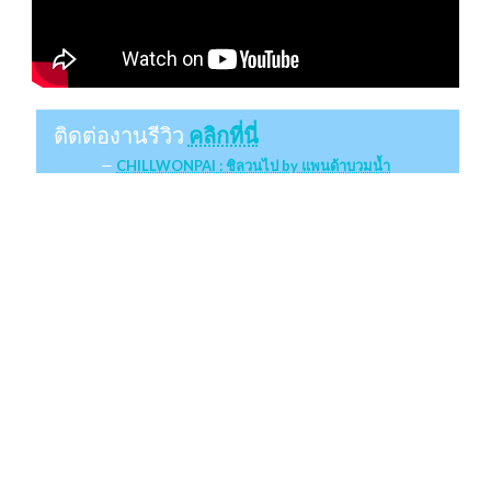
ติดต่องานรีวิว
คลิกที่นี่
CHILLWONPAI : ชิลวนไป by แพนด้าบวมน้ำ