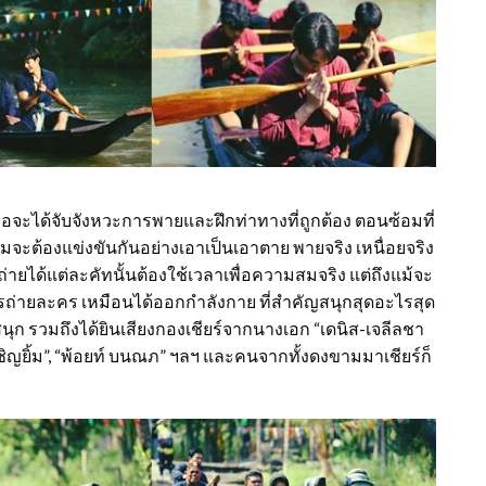
พื่อจะได้จับจังหวะการพายและฝึกท่าทางที่ถูกต้อง ตอนซ้อมที่
 ทีมจะต้องแข่งขันกันอย่างเอาเป็นเอาตาย พายจริง เหนื่อยจริง
ถ่ายได้แต่ละคัทนั้นต้องใช้เวลาเพื่อความสมจริง แต่ถึงแม้จะ
รถ่ายละคร เหมือนได้ออกกำลังกาย ที่สำคัญสนุกสุดอะไรสุด
่งสนุก รวมถึงได้ยินเสียงกองเชียร์จากนางเอก “เดนิส-เจลีลชา
์ เชิญยิ้ม”, “พ้อยท์ บนณภ” ฯลฯ และคนจากทั้งดงขามมาเชียร์ก็