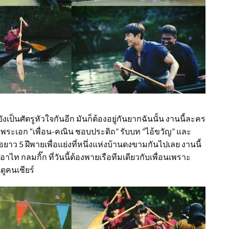
ังเป็นศัตรูหัวใจกันอีก มันก็ต้องอยู่กันยากฉันนั้น งานนี้ละคร
ห้ 2 พระเอก “เพื่อน-คณิน ชอบประดิถ” รับบท “ไอ้ขวัญ” และ
ือยาว 5 ฝีพายเพื่อแย่งที่หนึ่งแห่งบ้านดงขามกันไปเลย งานนี้
ง อาไท กลมกิ๊ก ที่วันนี้ต้องพายเรือทีมเดียวกับเพื่อนเพราะ
ดูคนเชียร์