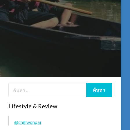
Lifestyle & Review
@chillwonpai