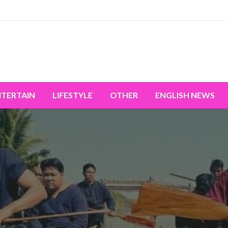
miss the world's movement.
NTERTAIN
LIFESTYLE
OTHER
ENGLISH NEWS