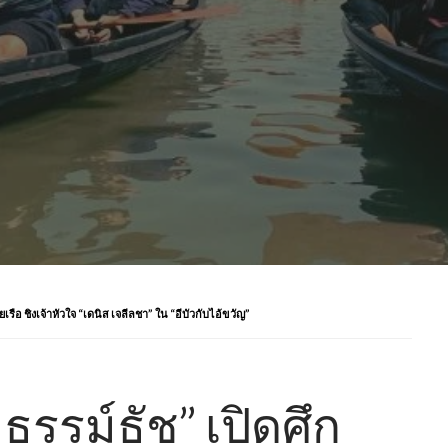
ยเรือ ชิงเจ้าหัวใจ “เดนิส เจลีลชา” ใน “อีบัวกับไอ้ขวัญ”
 ธรรม์ธัช” เปิดศึก