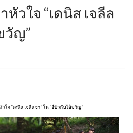
้าหัวใจ “เดนิส เจลีล
้ขวัญ”
าหัวใจ “เดนิส เจลีลชา” ใน “อีบัวกับไอ้ขวัญ”