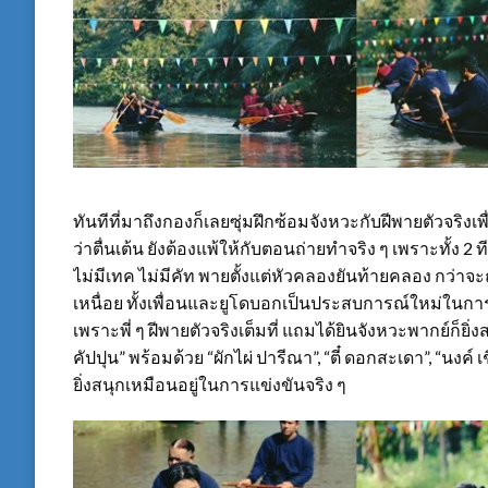
ทันทีที่มาถึงกองก็เลยซุ่มฝึกซ้อมจังหวะกับฝีพายตัวจริงเ
ว่าตื่นเต้น ยังต้องแพ้ให้กับตอนถ่ายทำจริง ๆ เพราะทั้ง 2
ไม่มีเทค ไม่มีคัท พายตั้งแต่หัวคลองยันท้ายคลอง กว่าจะ
เหนื่อย ทั้งเพื่อนและยูโดบอกเป็นประสบการณ์ใหม่ในกา
เพราะพี่ ๆ ฝีพายตัวจริงเต็มที่ แถมได้ยินจังหวะพากย์ก็ยิ
คัปปุน” พร้อมด้วย “ผักไผ่ ปารีณา”, “ตี๋ ดอกสะเดา”, “นงค
ยิ่งสนุกเหมือนอยู่ในการแข่งขันจริง ๆ