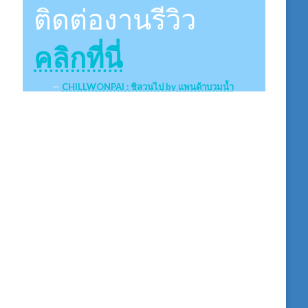
ติดต่องานรีวิว
คลิกที่นี่
CHILLWONPAI : ชิลวนไป by แพนด้าบวมน้ำ