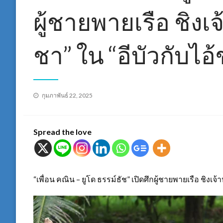
ผู้ชายพายเรือ ชิงเจ
ชา” ใน “อีบัวกับไอ
Posted
กุมภาพันธ์ 22, 2025
on
Spread the love
“เพื่อน คณิน – ยูโด ธรรม์ธัช” เปิดศึกผู้ชายพายเรือ ชิงเจ้