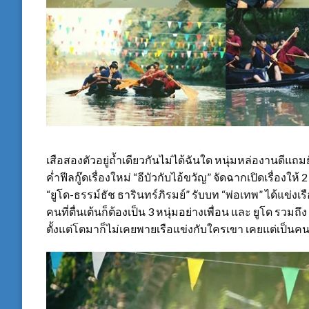
เสือสองตัวอยู่ถ้ำเดียวกันไม่ได้ฉันใด หนุ่มหล่องานดีแถมย
ค่ำฟีลกู๊ดเรื่องใหม่ “อีบัวกับไอ้ขวัญ” จัดฉากเปิดเรื่องใ
“ยูโด-ธรรม์ธัช ธารินทร์ภิรมย์” รับบท “พ่อเทพ” ได้แข่งเร
คนที่ตื่นเต้นก็ต้องเป็น 3 หนุ่มอย่างเพื่อน และ ยูโด รวมถึ
ตั้งแต่โตมาก็ไม่เคยพายเรือแข่งกับใครเขา เคยแต่เป็นคน