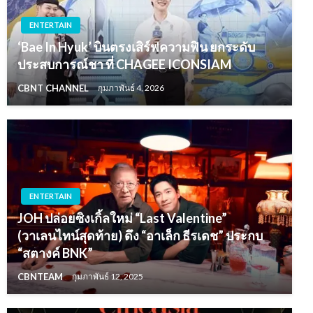
ENTERTAIN
‘Bae In Hyuk’ บินตรงเสิร์ฟความฟิน ยกระดับ
ประสบการณ์ชา ที่ CHAGEE ICONSIAM
CBNT CHANNEL
กุมภาพันธ์ 4, 2026
ENTERTAIN
JOH ปล่อยซิงเกิ้ลใหม่ “Last Valentine”
(วาเลนไทน์สุดท้าย) ดึง “อาเล็ก ธีรเดช” ประกบ
“สตางค์ BNK”
CBNTEAM
กุมภาพันธ์ 12, 2025