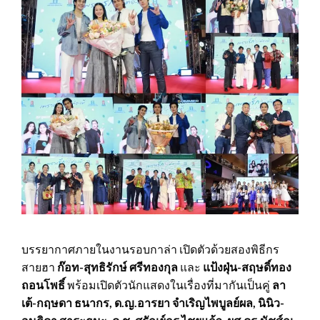
บรรยากาศภายในงานรอบกาล่า เปิดตัวด้วยสองพิธีกร
สายฮา
ก๊อท-สุทธิรักษ์ ศรีทองกุล
และ
แป้งฝุ่น-สฤษดิ์ทอง
ถอนโพธิ์
พร้อมเปิดตัวนักแสดงในเรื่องที่มากันเป็นคู่
ลา
เต้-กฤษดา ธนากร, ด.ญ.อารยา จำเริญไพบูลย์ผล, นินิว-