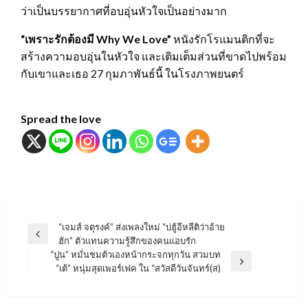
ว่าเป็นบรรยากาศที่อบอุ่นหัวใจเป็นอย่างมาก
“
เพราะรักต้องมี
Why We Love
”
หนังรักโรแมนติกที่จะ
สร้างความอบอุ่นในหัวใจ และเติมเต็มส่วนที่ขาดไปพร้อม
กับเขาและเธอ 27 กุมภาพันธ์นี้ ในโรงภาพยนตร์
Spread the love
แนะแนว
“เจมส์ จตุรงค์” ส่งเพลงใหม่ “บ่ฮู้อีหลีติว่าอ้าย
Previous
ฮัก” ตัวแทนความรู้สึกของคนแอบรัก
เรื่อง
Post
“ปูน” หมั่นชมตัวเองหน้ากระจกทุกวัน สวมบท
Next
“เต้” หนุ่มสุดเพอร์เฟค ใน “สวัสดีวันจันทร์(ส)
Post