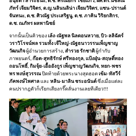
อนุธิดา สาระธนะ, ด.ช. ศรัณย์กร ไชยแก้ว
,
ผศ.ดร.นัชส์ณ
ภัทร์ เจียมวิจิตร, ด.ญ.นลินนลิน่า เจียมวิจิตร
,
แซน-ปรานต์
จันทนะ, ด.ช. ศิวณัฐ ประเสริฐนู
,
ด.ช. ภาคิน วิริยกสิกร,
ด.ช. ณภัทร ผลพานิชย์
จากนั้นเป็นคิวของ
เล้ง-ณัฐพล นิลดอนหวาย, บิว-ลลิฉัตร์
วราวิโรจน์พล รวมทั้ง เจ๊ใหญ่-ณัฐธนาวรรนเพ็ญชาญ
วัฒนกิจ
ผู้อำนวยการสร้าง
, สำรวย รักชาติ
ผู้กำกับ
ภาพยนตร์
, ก๊อต-สุทธิรักษ์ ศรีทองกุล, แป้งฝุ่น-สฤษดิ์ทอง
ถอนโพธิ์, กิมจุ้ย-เอื้ออังกูร เพ็ญชาญวัฒนกิจ, หยก-พชร
พร พงษ์สุวรรณ
ปิดท้ายด้วยพระนางสุดฮอต
เข้ม-หัสวีร์
ภัคพงษ์ไพศาล
และ
หลิน-มาลิน ชระอนันต์
ซึ่งเมื่อแต่ละ
คนปรากฎตัวก็เรียกเสียงกรี๊ดลั่นงานเลยทีเดียว!!!