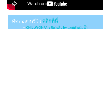
ติดต่องานรีวิว
คลิกที่นี่
CHILLWONPAI : ชิลวนไป by แพนด้าบวมน้ำ