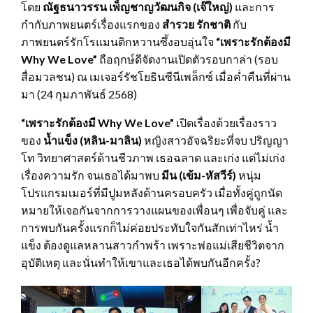
โดย
ณัฐธนาวรรน เพ็ญชาญวัฒนกิจ (เจ๊ใหญ่)
และการ
กำกับภาพยนตร์เรื่องแรกของ
สำรวย รักชาติ
กับ
ภาพยนตร์รักโรแมนติกหวานซึ้งอบอุ่นใจ
“
เพราะรักต้องมี
Why We Love
”
ถือฤกษ์ดีจัดงานเปิดตัวรอบกาล่า (รอบ
สื่อมวลชน) ณ เมเจอร์รัชโยธินซีนีเพล็กซ์ เมื่อค่ำคืนที่ผ่าน
มา (24 กุมภาพันธ์ 2568)
“
เพราะรักต้องมี
Why We Love
”
เปิดเรื่องด้วยเรื่องราว
ของ
น้ำแข็ง (หลิน-มาลิน)
หญิงสาวอัจฉริยะที่จบ ปริญญา
โท วิทยาศาสตร์ด้านชีวภาพ เธอฉลาด และเก่ง แต่ไม่เก่ง
เรื่องความรัก จนเธอได้มาพบ
มีน
(เข้ม-หัสวีร์)
หนุ่ม
โปรแกรมเมอร์ที่มีปูมหลังด้านครอบครัว เมื่อทั้งคู่ถูกนัด
หมายให้เจอกันจากการวางแผนของเพื่อนๆ เพื่อจับคู่ และ
การพบกันครั้งแรกก็ไม่ค่อยประทับใจกันสักเท่าไหร่ น้ำ
แข็ง ต้องดูแลหลานสาวกำพร้า เพราะพ่อแม่เสียชีวิตจาก
อุบัติเหตุ และนั่นทำให้เขาและเธอได้พบกันอีกครั้ง?