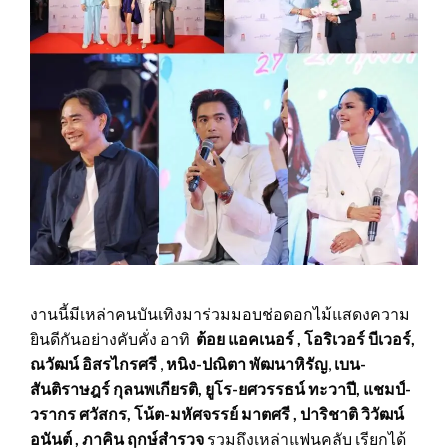
งานนี้มีเหล่าคนบันเทิงมาร่วมมอบช่อดอกไม้แสดงความ
ยินดีกันอย่างคับคั่ง อาทิ
ต้อย
แอคเนอร์
,
โอริเวอร์ บีเวอร์,
ณวัฒน์ อิสรไกรศรี
,
หนิง-ปณิตา พัฒนาหิรัญ
,
เบน-
สันติราษฎร์ กุลนพเกียรติ, ยูโร-ยศวรรธน์ ทะวาปี, แชมป์-
วรากร ศวัสกร, โน้ต-มหัศจรรย์ มาตศรี ,
ปาริชาติ
วิวัฒน์
อนันต์
,
ภาคิน
ฤกษ์สำรวจ
รวมถึงเหล่าแฟนคลับ เรียกได้