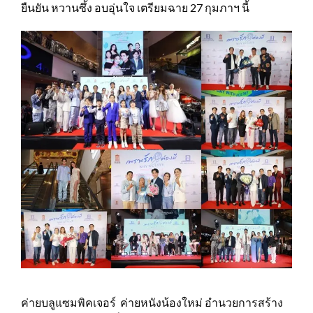
ยืนยัน หวานซึ้ง อบอุ่นใจ เตรียมฉาย 27 กุมภาฯ นี้
ค่ายบลูแซมพิคเจอร์ ค่ายหนังน้องใหม่ อำนวยการสร้าง