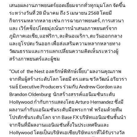
เสนอผลงานภาพยนตร์ยอดเยี่ยมจากทั่วทุกมุมโลก จัดขึ้น
ระหว่างวันที่ 28 มีนาคม ถึง 5 เมษายน 2568 โดยมี
กิจกรรมหลากหลาย เช่น การฉายภาพยนตร์, การเสวนา
และ เวิร์คช็อปโดยมุ่งเน้นการนำเสนอภาพยนตร์จาก
ภูมิภาคเอเชีย, แอฟริกา, ละตินอเมริกา, ตะวันออกกลาง
และยุโรปตะวันออก เพื่อส่งเสริมความหลากหลายทาง
วัฒนธรรมและการแลกเปลี่ยนความคิดเห็นระหว่างผู้
สร้างภาพยนตร์และผู้ชม
“Out of the Nest องครักษ์พิทักษ์เจี๊ยบ” ผลงานคุณภาพ
จากทีมผู้สร้างระดับโลก โดยมี ดร.แตน ชวัลวัฒน์ อริยวรา
รมย์ Executive Producers ร่วมกับ Andrew Gordon และ
Brandon Oldenburg นักสร้างสรรค์แอนิเมชันระดับ
Hollywood กำกับการแสดงโดย Arturo Hernandez ซึ่งมี
ผลงานกำกับแอนิเมชันระดับมือพระกาฬ พร้อมด้วยทีม
โปรดักชั่นระดับโลก จาก Base FX บริษัทแอนิเมชันชั้นนำ
จากจีนที่มีผลงานแอนิเมชันทั้งในประเทศจีนและ
Hollywood โดยเป็นบริษัทเอเชียบริษัทแรกที่ได้รับรางวัล