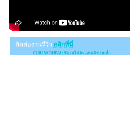
ติดต่องานรีวิว
คลิกที่นี่
CHILLWONPAI : ชิลวนไป by แพนด้าบวมน้ำ