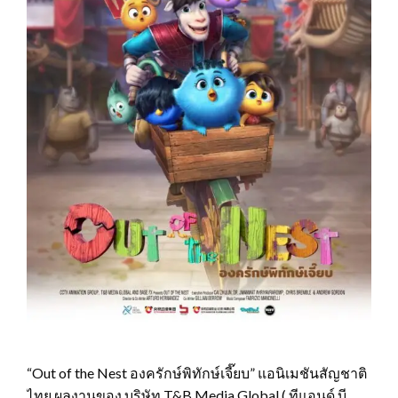
“Out of the Nest องครักษ์พิทักษ์เจี๊ยบ” แอนิเมชันสัญชาติ
ไทย ผลงานของ บริษัท T&B Media Global ( ทีแอนด์ บี