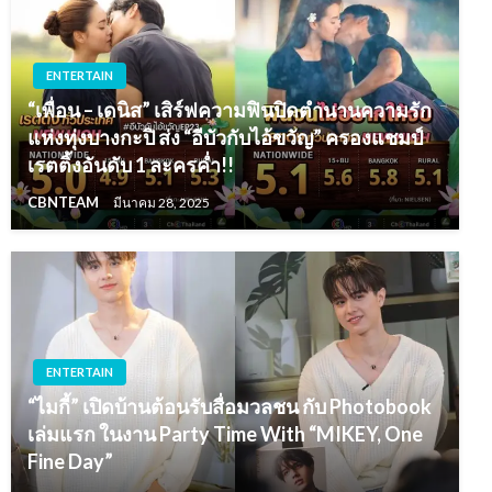
ENTERTAIN
“เพื่อน – เดนิส” เสิร์ฟความฟินปิดตำนานความรัก
แห่งทุ่งบางกะปิ ส่ง “อีบัวกับไอ้ขวัญ” ครองแชมป์
เรตติ้งอันดับ 1 ละครค่ำ!!
CBNTEAM
มีนาคม 28, 2025
ENTERTAIN
“ไมกี้” เปิดบ้านต้อนรับสื่อมวลชน กับ Photobook
เล่มแรก ในงาน Party Time With “MIKEY, One
Fine Day”