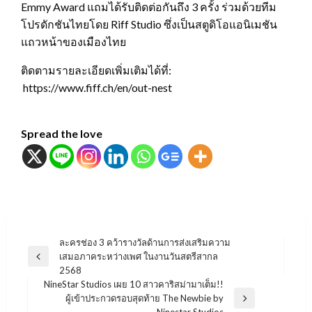
Emmy Award แถมได้รับติดต่อกันถึง 3 ครั้ง ร่วมด้วยทีม
โปรดักชันไทยโดย Riff Studio ซึ่งเป็นสตูดิโอแอนิเมชัน
แถวหน้าของเมืองไทย
ติดตามรายละเอียดเพิ่มเติมได้ที่:
https://www.fiff.ch/en/out-nest
Spread the love
แนะแนว
ละครช่อง 3 คว้ารางวัลด้านการส่งเสริมความ
เสมอภาคระหว่างเพศ ในงานวันสตรีสากล
เรื่อง
Previous
2568
Post
NineStar Studios เผย 10 สาวคาริสม่ามาเต็ม!!
ผู้เข้าประกวดรอบสุดท้าย The Newbie by
Next