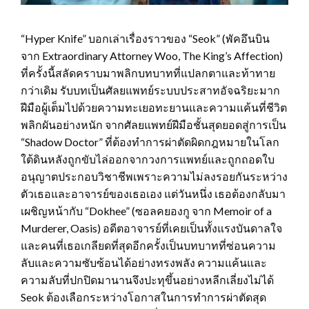
“Hyper Knife” บอกเล่าเรื่องราวของ “Seok” (พัคอึนบิน
จาก Extraordinary Attorney Woo, The King’s Affection)
ที่ครั้งนี้สลัดคราบมาพลิกบทบาทที่แปลกตาและท้าทาย
กว่าเดิม รับบทเป็นศัลยแพทย์ระบบประสาทอัจฉริยะมาก
ฝีมือผู้เต็มไปด้วยความทะเยอทะยานและความแค้นที่ชีวิต
พลิกผันอย่างหนัก จากศัลยแพทย์ฝีมือชั้นสุดยอดสู่การเป็น
“Shadow Doctor” ที่ต้องทำการผ่าตัดผิดกฎหมายในโลก
ใต้ดินหลังถูกขับไล่ออกจากวงการแพทย์และถูกถอดใบ
อนุญาตประกอบวิชาชีพเพราะความไม่ลงรอยกันระหว่าง
ตัวเธอและอาจารย์ของเธอเอง แต่วันหนึ่ง เธอต้องกลับมา
เผชิญหน้ากับ “Dokhee” (ซอลคยองกู จาก Memoir of a
Murderer, Oasis) อดีตอาจารย์ที่เคยเป็นทั้งแรงบันดาลใจ
และคนที่เธอเกลียดที่สุดอีกครั้งเป็นบทบาทที่ซ่อนความ
ลับและความซับซ้อนได้อย่างทรงพลัง ความแค้นและ
ความลับที่ปกปิดมานานจึงปะทุขึ้นอย่างหลีกเลี่ยงไม่ได้
Seok ต้องเลือกระหว่างโอกาสในการทำการผ่าตัดสุด