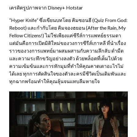
เครดิตรูปภาพจาก Disney+ Hotstar
“Hyper Knife” ซึ่งเขียนบทโดย คิมซอนฮี (Quiz From God:
Reboot) และกำกับโดย คิมจองฮยอน (After the Rain, My
Fellow Citizens!) ไม่ใช่เพียงแค่ซีรีส์การแพทย์ธรรมดา
แต่มันคือการเปิดมิติใหม่ของวงการซีรีส์เกาหลี ที่นำเรื่อง
ราวของวงการแพทย์มาผสมผสานกับความลึกลับ ดำมืด
และความระทึกขวัญอย่างลงตัว ด้วยพล็อตที่เต็มไปด้วย
ความเข้มข้นและการหักมุมที่ทำให้คุณคาดเดาอะไรไม่
ได้เลย ทุกการตัดสินใจของตัวละครมีชีวิตเป็นเดิมพันและ
ทุกฉากพร้อมทำให้คุณลุ้นจนแทบลืมหายใจ