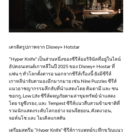
เครดิตรูปภาพจาก Disney+ Hotstar
“Hyper Knife” เป็นส่วนหนึ่งของซีรีส์ออริจินัลที่อยู่ในไลน์
อัปคอนเทนต์เกาหลีในปี 2025 ของ Disney+ Hostar ที่
แฟน ๆ ทั่วโลกตั้งตารอ นอกจากซีรีส์เรื่องนี้ ยังมีซีรีส์
เกาหลีน่าจับตามองอีกมากมาย เช่น Nine Puzzles ซีรีส์
แนวอาชญากรรมลึกลับที่นำแสดงโดย คิมดามี และ ซน
ซอกกู, Low Life ซีรีส์ผจญภัยตามล่าขุมทรัพย์ นำแสดง
โดย รยูซึงรยง, และ Tempest ซีรีส์แนวสืบสวนข้ามชาติที่
รวมนักแสดงระดับโลกอย่าง จอนจีฮยอน, คังดงวอน,
จอห์นโช และ ไมเคิลแกสตัน
เตรียมสตรีม “Hyper Knife” ซีรีส์การแพทย์ระทึกขวัญแนว