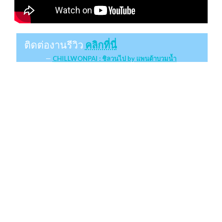
ติดต่องานรีวิว
คลิกที่นี่
CHILLWONPAI : ชิลวนไป by แพนด้าบวมน้ำ