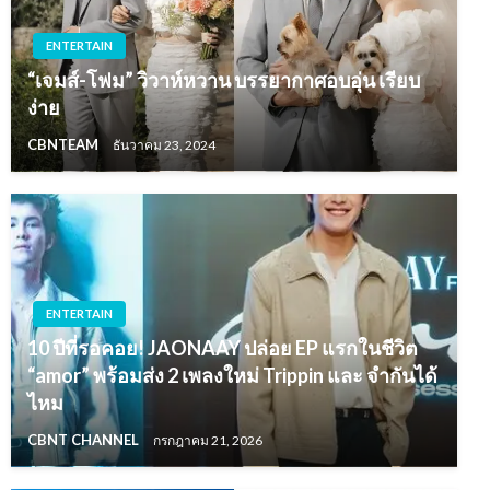
ENTERTAIN
“เจมส์-โฟม” วิวาห์หวาน บรรยากาศอบอุ่น เรียบ
ง่าย
CBNTEAM
ธันวาคม 23, 2024
ENTERTAIN
10 ปีที่รอคอย! JAONAAY ปล่อย EP แรกในชีวิต
“amor” พร้อมส่ง 2 เพลงใหม่ Trippin และ จำกันได้
ไหม
CBNT CHANNEL
กรกฎาคม 21, 2026