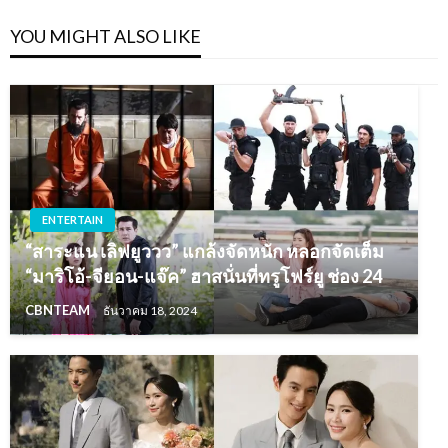
YOU MIGHT ALSO LIKE
ENTERTAIN
“สาระแน เลิฟยูววว” แกล้งจัดหนัก หลอกจัดเต็ม
“มาริโอ้-จียอน-แจ๊ค” ฮาสนั่นที่ทรูโฟร์ยู ช่อง 24
CBNTEAM
ธันวาคม 18, 2024