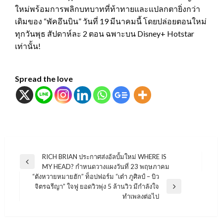
ใหม่พร้อมการพลิกบทบาทที่ท้าทายและแปลกตายิ่งกว่า
เดิมของ “พัคอึนบิน” วันที่ 19 มีนาคมนี้ โดยปล่อยตอนใหม่
ทุกวันพุธ สัปดาห์ละ 2 ตอน ฉพาะบน Disney+ Hotstar
เท่านั้น!
Spread the love
แนะแนว
RICH BRIAN ประกาศส่งอัลบั้มใหม่ WHERE IS
Previous
MY HEAD? กำหนดวางแผงวันที่ 23 พฤษภาคม
เรื่อง
Post
“ตังหวายหมายฮัก” ท็อปฟอร์ม “เต๋า ภูศิลป์ – บิว
จิตรฉรีญา” ใจฟู ยอดวิวพุ่ง 5 ล้านวิว มีกำลังใจ
Next
ทำเพลงต่อไป
Post