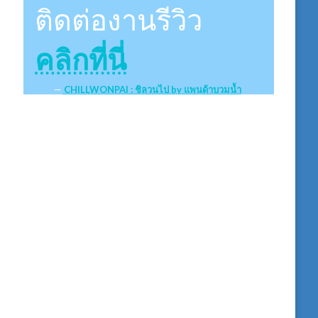
ติดต่องานรีวิว
คลิกที่นี่
CHILLWONPAI : ชิลวนไป by แพนด้าบวมน้ำ