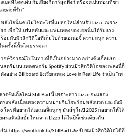
งเบสที่โดดเด่น กับเสียงกีตาร์สุดฟังก์ หรือจะเป็นท่อนที่ชา
เลยล่ะที่รัก”
พลังใจนั้นคงไม่ใช่อะไรที่แปลกใหม่สำหรับ Lizzo เพราะ
องเธอ เพื่อให้แฟนคลับและแฟนเพลงของเธอนั้นได้รับแรง
พร้อมกับมิวสิกวิดิโอที่เต็มไปด้วยเอเนอจี้ ความสนุก ความ
ครั้งนี้นั้นไม่ธรรมดา
พากษ์วิจารณ์ไปในทางที่ดีเป็นอย่างมาก อย่างซิงเกิ้ลแรก
ล้านสตรีมบนแพลตฟอร์ม Spotify ส่วนมิวสิกวิดิโอของเพลงนี้ก็
ดังอย่าง Billboard ยังเรียกเพลง Love in Real Life ว่าเป็น “เพ
าดซิงเกิ้ลใหม่ Still Bad นี้ เพราะสาว Lizzo จะแสดง
องทรงพลัง เนื้อเพลงความหมายกินใจพร้อมพลังบวก และยังมี
o ใครที่อยากได้เอเนอจี้สนุกๆ มันส์ๆ ในปี 2025 ก็อยากให้ได้
ยมรอฟังอัลบั้มใหม่จาก Lizzo ได้ในปีนี้เช่นเดียวกัน
: https://wmth.lnk.to/StillBad และรับชมมิวสิกวิดิโอได้ที่