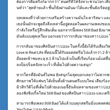
ต้องการดื่มดริ๊งก์มากกว่า” ดนตรีที่ให้จังหวะชวนโยก เสีย
นท์ว่า “สุดท้ายแล้ว ชั้นก็ยังผ่านมันมาได้และชั้นยังเริ่ดอยู่
บทเพลงที่ว่าด้วยการเสริมสร้างความมั่นใจ คาริสมา และ
เธอนั้นมักจะพูดถึงสิ่งเหล่านี้อยู่ตลอดในผลงานเพลงข
กำลังใจหรือรู้สึกเติมเต็ม นอกจากนี้เพลง Still Bad ยังมา
มันส์แบบสุดเหวี่ยง บอกเลยว่าการกลับมาของสาว Lizzo ใน
การกลับมาของศิลปินสาว Lizzo ในครั้งนี้ยังได้รับเสียงวิ
Love in Real Life ที่ตอนนี้ได้รับยอดสตรีมไปแล้วกว่า 2 
มียอดเข้าชมทะลุ 6.1 ล้านไปแล้วเป็นที่เรียบร้อย แม้แต่สื่อ
ลงป็อปร็อคจังหวะเร็ว ที่เต็มไปด้วยตวามสนุก”
หากใครที่ยังมันส์ไม่พอ ยังสนุกไม่สุดบอกเลยว่าไม่ควรพล
ศักยภาพให้แฟนๆ ได้เห็นทั้งด้านดนตรีแบบใหม่ เสียงร้
มิวสิกวิดิโอที่เต็มไปด้วยเอเนอจี้อันล้นหลามของสาว Lizz
ลองฟังซิงเกิ้ลใหม่ Still Bad ของศิลปินสาว Lizzo และเตรี
สามารถฟังเพลง Still Bad ได้แล้วบนทุกสตรีมมิ่งแพลตฟอร์ม
YouTube: Lizzo Music