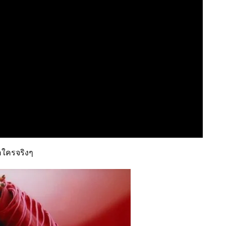
รอใครจริงๆ