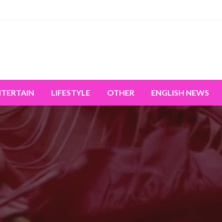
miss the world's movement.
NTERTAIN
LIFESTYLE
OTHER
ENGLISH NEWS