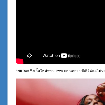
Still Bad ซิงเกิ้ลใหม่จาก Lizzo บอกเลยว่า ชีเสิร์ฟต่อไม่