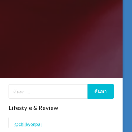
Lifestyle & Review
@chillwonpai