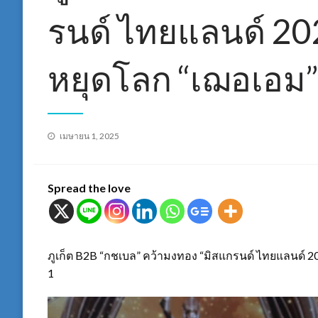
รนด์ ไทยแลนด์ 2025
หยุดโลก “เฌอเอม”
Posted
เมษายน 1, 2025
on
Spread the love
ภูเก็ต B2B “กชเบล” คว้ามงทอง “มิสแกรนด์ ไทยแลนด์ 202
1