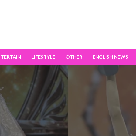
miss the world's movement.
NTERTAIN
LIFESTYLE
OTHER
ENGLISH NEWS