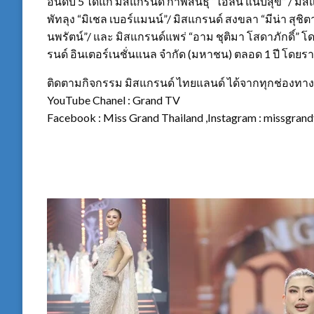
อันดับ 5 ได้แก่ มิสแกรนด์ กาฬสินธุ์ “ไอลิน แนบสุข” / มิ
พัทลุง “มิเชล เบอร์แมนน์”/ มิสแกรนด์ สงขลา “มีน่า สุช
นพรัตน์”/ และ มิสแกรนด์แพร่ “อาม ชุติมา โสดาภักดิ์” 
รนด์ อินเตอร์เนชั่นแนล จำกัด (มหาชน) ตลอด 1 ปี โดยรา
ติดตามกิจกรรม มิสแกรนด์ ไทยแลนด์ ได้จากทุกช่องทาง
YouTube Chanel : Grand TV
Facebook : Miss Grand Thailand ,Instagram : missgran