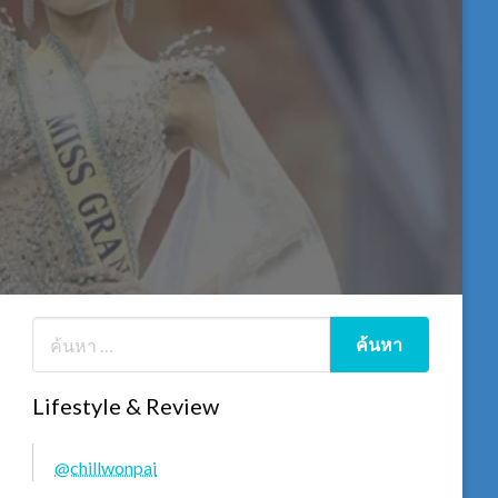
Lifestyle & Review
@chillwonpai