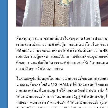
ลุ้นสนุกทุกวินาที ชนิดที่บีบหัวใจสุดๆ สำหรับการประกวด M
เรียบร้อย เมื่อนางงามตัวเต็งผู้ทำคะแนนนำโด่งในทุกรอบ
พิพัฒน์” คว้ามงทองมาครองได้สำเร็จ สมเป็นนางงาม 4B ท
แสบถึงทรวงผู้กระทำ และมีศักยภาพขับเคลื่อนธุรกิจองค์ก
ต้องการ แถมยังเป็น “นางงามที่สปอนเซอร์รัก” เทคะแนน
กวาดเงินรางวัลไปหลายล้าน
ในขณะคู่จับมือหยุดโลกอย่าง มิสแกรนด์ขอนแก่น เฌอเอ
นางงามร้องสะใจลั่น MGI HALL ที่ได้ มิสแกรนด์ ไทยแลนด
กชเบล เตรียมขึ้นแท่นลูกรักให้ บอสณวัฒน์ อิสรไกรศีล ป
ได้แก่ มิสแกรนด์ลำปาง “หมอแจน ณัฏฐ์ฑินี ธนัตพรภิญโ
ปณิชดา คงสวรรยา” รองอันดับ 4 ได้แก่ มิสแกรนด์กรุ