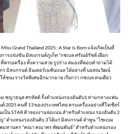
iss Grand Thailand 2025 : A Star Is Born แจ้งเกิดเป็นที่
การแข่งขัน มิสแกรนด์ภูเก็ต “กชเบล ศรัณย์รัชต์ เผือก
ี่ครบเครื่อง ทั้งความสวย รูปร่าง สมองที่ตอบคำถามได้
ร มิสแกรนด์ อินเตอร์เนชั่นแนล ได้อย่างที่ บอสณวัฒน์
ให้ชนะรางวัลพิเศษอีกมากมาย เรียกว่า กชเบล คนเดียว
ม ชญาธนุส ศรทัตต์ รั้งตำแหน่งรองอันดับ1 ท่ามกลางแฟน
์ 2025 คนที่ 13 ของประเทศไทย ครบเครื่องอย่างที่ใจเชียร์
ั้นเป็น STAR คิวจองงานจ่อแน่น สำหรับตำแหน่ง รองอันดับ 2
ญ” ตำแหน่งรองอันดับ 3 ได้แก่ มิสแกรนด์ ลำพูน “โซแบม
งเทพมหานคร “คณา คณาพร พัฒนพันธ์” สำหรับตำแหน่งรอง