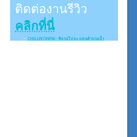
ติดต่องานรีวิว
คลิกที่นี่
CHILLWONPAI : ชิลวนไป by แพนด้าบวมน้ำ