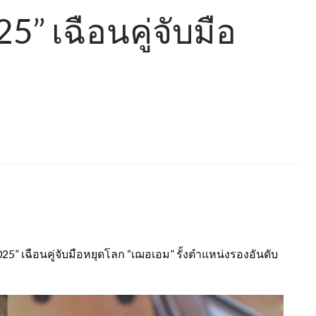
” เฉือนคู่จับมือ
5” เฉือนคู่จับมือหยุดโลก “เฌอเอม” รั้งตำแหน่งรองอันดับ