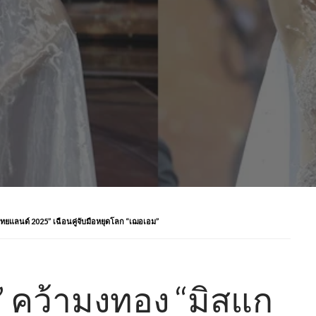
ไทยแลนด์ 2025” เฉือนคู่จับมือหยุดโลก “เฌอเอม”
” คว้ามงทอง “มิสแก