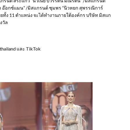
สแกรนด์ สระแก้ว “นัวเนีย บวรรัตน์ มณีรัตน์” /มิสแกรนด์
ิตา อ๊อกซ์แมน” /มิสแกรนด์ ชุมพร “นิวหยก สุพรรณิการ์
โดยทั้ง 11 ตำแหน่ง จะได้ทำงานภายใต้องค์กร บริษัท มิสแก
งวัล
dthailand และ TikTok