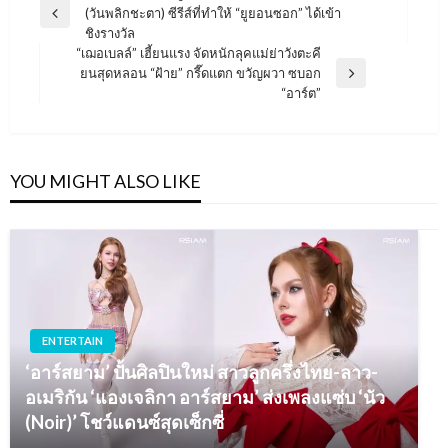
(วันพลิกชะตา) ซีรีส์ที่ทำให้ “ยูยอนซอก” ได้เข้า
เรื่อง
Previous
ชิงรางวัล
Post
“เฌอเบลล์” เฮี้ยนแรง จัดหนักลุคแม่ย่าวังตะคี
ยนสุดหลอน “ฝ้าย” กรี๊ดแตก ขวัญผวา ซบอก
Next
“อาร์ต”
Post
YOU MIGHT ALSO LIKE
ENTERTAIN
‘อาร์สยาม’ ปั้นศิลปินใหม่ สาวลูกครึ่งไทย-ลาว-
อเมริกัน ‘แองเจลิกา อาร์สยาม’ ส่งเพลงแซ่บ ‘นัว
(Noir)’ โชว์แดนซ์สุดเซ็กซี่