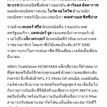
ซเวเรฟ
นักเทนนิสชื่อดังชาวเยอรมัน,
คาร์ลอส อัลคาราซ
ยอดนักเทนนิสชาวสเปน,
โนวัค จอโควิช
ตำนานนัก
เทนนิสชาวเซอร์เบีย และแชมป์เก่า
สเตฟานอส ซิสซีปาส
ร่วมด้วย
เทเลอร์ ฟรีส
นักเทนนิสมือ 1 ของประเทศ
สหรัฐอเมริกา,
แคสเปอร์ รูด
รองแชมป์เก่าจากนอร์เวย์
รวมไปถึง
แจ็ก เดรเปอร์
นักเทนนิสที่กำลังมาแรงจากสห
ราชอาณาจักร โดยเขาพึ่งได้แชมป์ระดับ ATP 1000
รายการแรกในการเล่นอาชีพ ที่อินเดียน เวลล์สเมื่อเดือน
มีนาคม
สมัคร TrueVisions NOW MAX แพ็กเดียวจบ กีฬาสดมาก
ที่สุด ชมพรีเมียร์ลีกครบทุกแมตช์ ด้วยความคมชัดระดับ
Full HD อีกทั้งยังมี NFL, F1, Moto GP, เทนนิส, แบดมินตัน,
กอล์ฟ และอีกมากมาย ชมพร้อมกันสูงสุด 4 จอ เต็มอิ่มไป
กับรายการบันเทิง ซีรีส์ดังทั่วเอเชียจาก iQIYI ,WeTV และ
สตรีมมิ่งที่มาพร้อมกับความบันเทิงที่เหนือกว่าจาก Max
สามารถรับชมผ่าน สมาร์ทโฟน แท็บเล็ต และสมาร์ททีวี