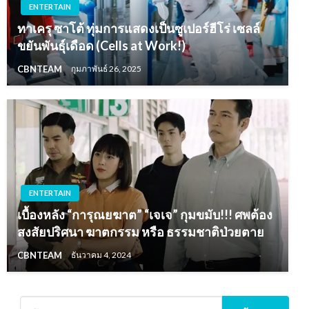
ENTERTAIN
ทาเครุ ซาโต้ ทุ่มการแสดงเป็นซูเปอร์ฮีโร่ เซลล์
ขยันพันธุ์เดือด (Cells at Work!)
CBNTEAM
กุมภาพันธ์ 26, 2025
ENTERTAIN
เบื้องหลัง “การุณยฆาต” “เจเจ” กุมขมับ!!! ศพต้อง
สงสัยปริศนา ฆาตกรรม หรือ ธรรมชาติป่วยตาย
CBNTEAM
ธันวาคม 4, 2024