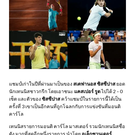
แชมป์เก่าในปีที่ผ่านมาเป็นของ
สเตฟานอส ซิสซีปาส
ยอด
นักเทนนิสชาวกรีก โดยเอาชนะ
แคสเปอร์ รูด
ไปได้ 2 – 0
เซ็ต และตัวของ
ซิสซีปาส
คว้าแชมป์ในรายการนี้ได้เป็น
ครั้งที่ 3 เขาเป็นอีกคนที่ถูกโฉลกกับการแข่งขันที่มอนติ
คาร์โล
เทนนิสรายการมอนติ คาร์โล มาสเตอร์ รวมนักเทนนิสชื่อ
ดัง มากที่สุดอีกหนึ่งรายการ นำโดย
อเล็กซานเดอร์