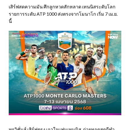
เสิร์ฟสดความมัน ศึกลูกหวดสักหลาด เทนนิสระดับโลก
รายการระดับ ATP 1000 ส่งตรงจากโมนาโก เริ่ม 7 เม.ย.
นี้
ทรูวิชั่นส์ เสิร์ฟตรง เอาใจแฟนเทนนิส ถ่ายทอดสดกีฬา