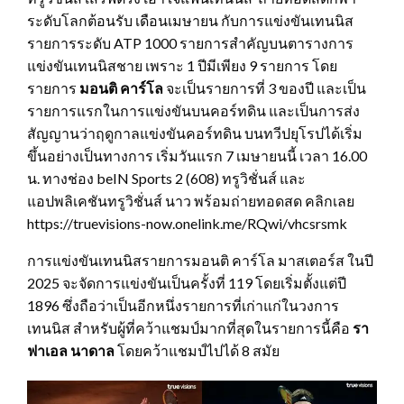
ระดับโลกต้อนรับ เดือนเมษายน กับการแข่งขันเทนนิส
รายการระดับ ATP 1000 รายการสำคัญบนตารางการ
แข่งขันเทนนิสชาย เพราะ 1 ปีมีเพียง 9 รายการ โดย
รายการ
มอนติ คาร์โล
จะเป็นรายการที่ 3 ของปี และเป็น
รายการแรกในการแข่งขันบนคอร์ทดิน และเป็นการส่ง
สัญญานว่าฤดูกาลแข่งขันคอร์ทดิน บนทวีปยุโรปได้เริ่ม
ขึ้นอย่างเป็นทางการ เริ่มวันแรก 7 เมษายนนี้ เวลา 16.00
น. ทางช่อง beIN Sports 2 (608) ทรูวิชั่นส์ และ
แอปพลิเคชันทรูวิชั่นส์ นาว พร้อมถ่ายทอดสด คลิกเลย
https://truevisions-now.onelink.me/RQwi/vhcsrsmk
การแข่งขันเทนนิสรายการมอนติ คาร์โล มาสเตอร์ส ในปี
2025 จะจัดการแข่งขันเป็นครั้งที่ 119 โดยเริ่มตั้งแต่ปี
1896 ซึ่งถือว่าเป็นอีกหนึ่งรายการที่เก่าแก่ในวงการ
เทนนิส สำหรับผู้ที่คว้าแชมป์มากที่สุดในรายการนี้คือ
รา
ฟาเอล นาดาล
โดยคว้าแชมป์ไปได้ 8 สมัย