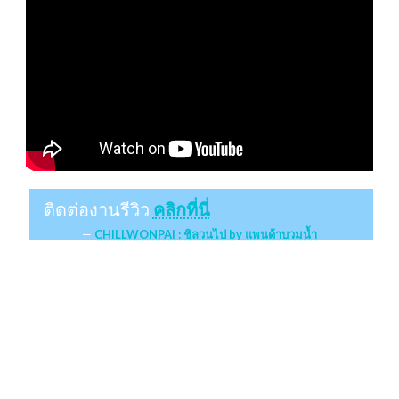
ติดต่องานรีวิว
คลิกที่นี่
CHILLWONPAI : ชิลวนไป by แพนด้าบวมน้ำ