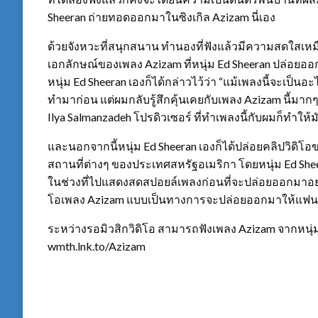
Sheeran ถ่ายทอดออกมาในซิงเกิล Azizam นี่เอง
ด้วยจังหวะที่สนุกสนาน ทำนองที่ฟังแล้วมีความสดใสเหมื
เอกลักษณ์ของเพลง Azizam ที่หนุ่ม Ed Sheeran ปล่อยออก
หนุ่ม Ed Sheeran เองก็ได้กล่าวไว้ว่า “แม้เพลงนี้จะเป็น
ทำมาก่อน แต่ผมกลับรู้สึกคุ้นเคยกับเพลง Azizam นี้มา
Ilya Salmanzadeh โปรดิวเซอร์ ที่ทำเพลงนี้กับผมก็ทำให้มั
และนอกจากนี้หนุ่ม Ed Sheeran เองก็ได้ปล่อยคลิปวิดิโอ
สถานที่ต่างๆ ของประเทศสหรัฐอเมริกา โดยหนุ่ม Ed Sheer
ในช่วงที่ไปแสดงสดสปอยล์เพลงก่อนที่จะปล่อยออกมาอย่าง
โอเพลง Azizam แบบเป็นทางการจะปล่อยออกมาให้แฟนๆ
ระหว่างรอมิวสิกวิดิโอ สามารถฟังเพลง Azizam จากหนุ่ม
wmth.lnk.to/Azizam