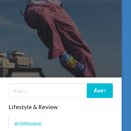
Lifestyle & Review
@chillwonpai