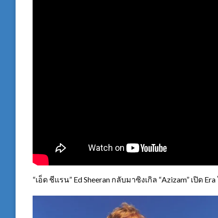
“เอ็ด ชีแรน” Ed Sheeran กลับมาซิงเกิล “Azizam” เปิด Er