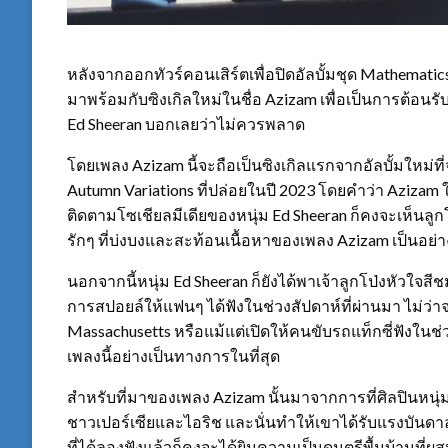
หลังจากออกทัวร์คอนเสิร์ตเพื่อปิดอัลบั้มชุด Mathematics 
มาพร้อมกับซิงเกิลใหม่ในชื่อ Azizam เพื่อเป็นการต้อนรั
Ed Sheeran บอกเลยว่าไม่ควรพลาด
โดยเพลง Azizam นี้จะถือเป็นซิงเกิลแรกจากอัลบั้มใหม่ที
Autumn Variations ที่ปล่อยในปี 2023 โดยคำว่า Azizam ใ
ติดตามโซเชียลมีเดียของหนุ่ม Ed Sheeran ก็คงจะเห็นลูกโป
รักๆ ที่บ่งบงและสะท้อนเนื้อหาของเพลง Azizam เป็นอย่า
นอกจากนี้หนุ่ม Ed Sheeran ก็ยังได้พาเจ้าลูกโป่งหัวใจสี
การสปอยล์ให้แฟนๆ ได้ฟังในช่วงสัปดาห์ที่ผ่านมา ไม่ว่า
Massachusetts หรือแม้แต่เปิดให้คนขับรถแท็กซี่ฟังในช่ว
เพลงนี้อย่างเป็นทางการในที่สุด
สำหรับที่มาของเพลง Azizam นั้นมาจากการที่ศิลปินหนุ
ชาวเปอร์เซียและไอริช และนั่นทำให้เขาได้รับแรงบันด
ที่ได้ลองฟังแล้วก็คงจะได้ยินความเป็นดนตรีพื้นบ้านที่ผ