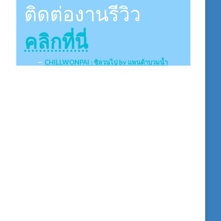
ติดต่องานรีวิว
คลิกที่นี่
CHILLWONPAI : ชิลวนไป by แพนด้าบวมน้ำ