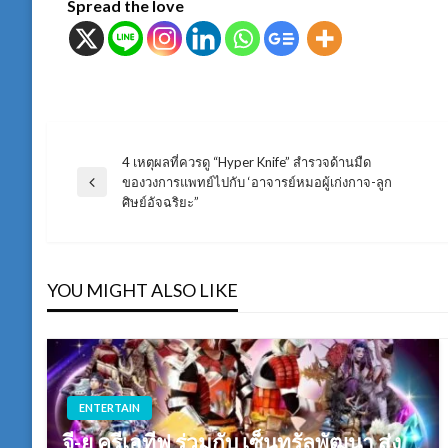
Spread the love
4 เหตุผลที่ควรดู “Hyper Knife” สำรวจด้านมืด
แนะแนว
ของวงการแพทย์ไปกับ ‘อาจารย์หมอผู้เก่งกาจ-ลูก
Previous
ศิษย์อัจฉริยะ”
Post
เรื่อง
YOU MIGHT ALSO LIKE
ENTERTAIN
จี-ยู ครีเอทีฟ ร่วมกับ เซ็นทรัลพัฒนา ส่ง