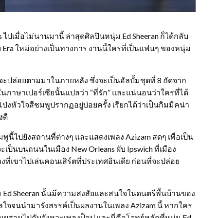
ไปเมื่อไม่นานมานี้ ล่าสุดศิลปินหนุ่ม Ed Sheeran ก็ได้กลับ
บ Era ใหม่อย่างเป็นทางการ งานนี้ใครที่เป็นแฟนๆ ของหนุ่ม
่จะปล่อยตามมาในภายหลัง ซึ่งจะเป็นอัลบั้มชุดที่ 8 ถัดจาก
นภาษาเปอร์เซียนั้นแปลว่า “ที่รัก” และแน่นอนว่าใครที่ได้
่งหัวใจสีชมพูปรากฏอยู่บ่อยครั้ง เรียกได้ว่าเป็นกิมมิคน่า
งดี
ชมพูนี้ไปยังสถานที่ต่างๆ และแสดงเพลง Azizam สดๆ เพื่อเป็น
จะเป็นบนถนนในเมือง New Orleans ผับ Ipswich ที่เมือง
งที่เขาไปเล่นคอนเสิร์ตที่ประเทศอินเดีย ก่อนที่จะปล่อย
่ม Ed Sheeran นั้นมีความสงสัยและสนใจในดนตรีพื้นบ้านของ
าลใจจนนำมารังสรรค์เป็นผลงานในเพลง Azizam นี้ หากใคร
สมผสานไปกับจังหวะเพลงป็อป และนี่คือโจทย์หลักที่หนุ่ม Ed