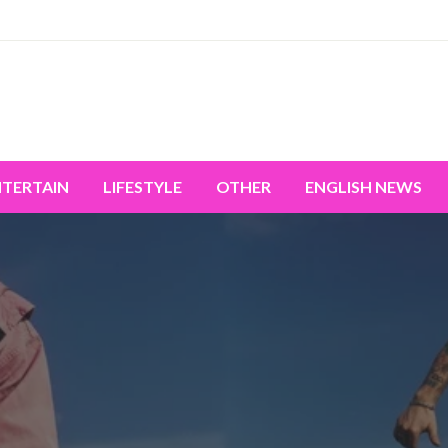
miss the world's movement.
NTERTAIN
LIFESTYLE
OTHER
ENGLISH NEWS