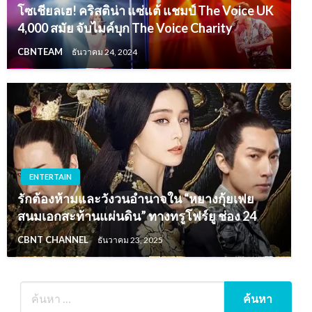
โซเชียลเฮ! คริสติน่า แซ่แต้ แชมป์ The Voice UK
4,000 สมัย จับไมค์บุก The Voice Charity
CBNTEAM
ธันวาคม 24, 2024
ENTERTAIN
รักต้องห้ามและวังวนอำนาจใน “หยางกุ้ยเฟย
สนมเอกสะท้านแผ่นดิน” ทางทรูโฟร์ยู ช่อง 24
CBNT CHANNEL
ธันวาคม 23, 2025