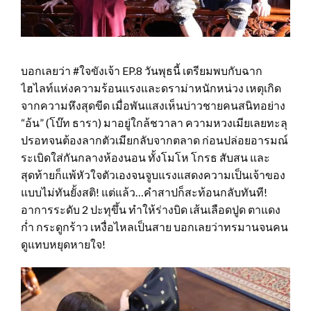
บอกเลยว่า #ใจขังเจ้า EP.8 วันพุธนี้ เตรียมพบกับฉาก
ไฮไลท์แห่งความร้อนแรงและดราม่าหนักหน่วง เหตุเกิด
จากความหึงสุดขีด เมื่อพันแสงเห็นบ่าวชายคนสนิทอย่าง
“อ้น” (โบ๊ท ธารา) มาอยู่ใกล้ชวาลา ความหวงเมียเลยทะลุ
ปรอทจนต้องลากตัวเมียกลับจากตลาด ก่อนปล่อยอารมณ์
ระเบิดใส่กันกลางห้องนอน ทั้งโมโห โกรธ สับสน และ
สุดท้ายก็แพ้หัวใจตัวเองจนจูบแรงแสดงความเป็นเจ้าของ
แบบไม่ทันยั้งสติ! แต่แล้ว…คำสาปก็สะท้อนกลับทันที!
อาการระดับ 2 ปะทุขึ้น ทำให้ร่างบิด เส้นเลือดปูด ตาแดง
ก่ำ กระดูกร้าว เหงื่อไหลเป็นสาย บอกเลยว่าทรมานจนคน
ดูแทบหยุดหายใจ!