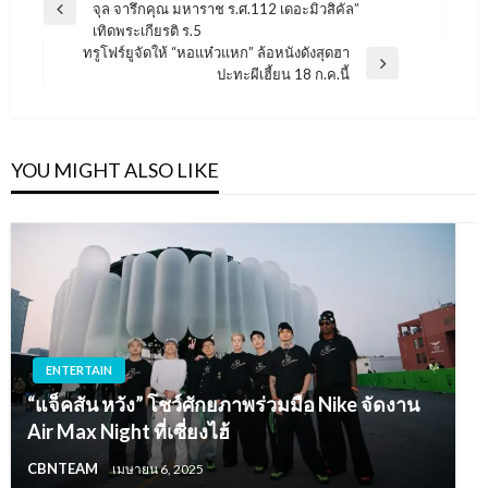
จุล จารึกคุณ มหาราช ร.ศ.112 เดอะมิวสิคัล”
เรื่อง
Previous
เทิดพระเกียรติ ร.5
Post
ทรูโฟร์ยูจัดให้ “หอแห๋วแหก” ล้อหนังดังสุดฮา
Next
ปะทะผีเฮี้ยน 18 ก.ค.นี้
Post
YOU MIGHT ALSO LIKE
ENTERTAIN
“แจ็คสัน หวัง” โชว์ศักยภาพร่วมมือ Nike จัดงาน
Air Max Night ที่เซี่ยงไฮ้
CBNTEAM
เมษายน 6, 2025