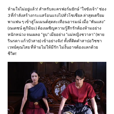
ห้ามใจไม่อยู่แล้ว! สำหรับละครฟอร์มยักษ์ “ใจขังเจ้า” ช่อง
3 ที่กำลังสร้างกระแสร้อนแรงไปทั่วโซเชียล ล่าสุดเตรียม
พาแฟน ๆ เข้าสู่โมเมนต์สุดสะเทือนอารมณ์ เมื่อ “พันแสง”
(ณเดชน์ คูกิมิยะ) ต้องเผชิญความรู้สึกรักต้องห้ามอย่าง
หนักหน่วง จนเผลอ “จูบ” เมียอย่าง “แม่หญิงชวาลา” (พาย
รินรดา แก้วบัวสาย) เข้าอย่างจัง! ทั้งที่ติดคำสาปอวิชชา
เวทย์คุณไสย ที่ห้ามไม่ให้มีรัก ไม่งั้นอาจต้องแลกด้วย
ชีวิต!