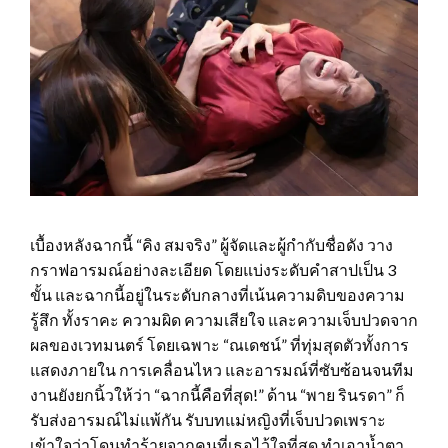
เบื้องหลังฉากนี้ “คิง สมจริง” ผู้จัดและผู้กำกับชื่อดัง วาง
กราฟอารมณ์อย่างละเอียด โดยแบ่งระดับคำสาปเป็น 3
ขั้น และฉากนี้อยู่ในระดับกลางที่เน้นความดิบของความ
รู้สึก ทั้งราคะ ความผิด ความเสียใจ และความเจ็บปวดจาก
ผลของเวทมนตร์ โดยเฉพาะ “ณเดชน์” ที่ทุ่มสุดตัวทั้งการ
แสดงภายใน การเคลื่อนไหว และอารมณ์ที่ซับซ้อนจนทีม
งานยังยกนิ้วให้ว่า “ฉากนี้คือที่สุด!” ด้าน “พาย รินรดา” ก็
รับส่งอารมณ์ไม่แพ้กัน รับบทแม่หญิงที่เจ็บปวดเพราะ
เข้าใจว่าโดนทำร้ายจากคนที่เธอไว้ใจที่สุด ทำเอาน้ำตา