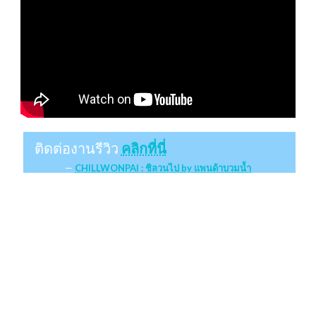
ติดต่องานรีวิว
คลิกที่นี่
CHILLWONPAI : ชิลวนไป by แพนด้าบวมน้ำ