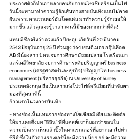
ประกาศตัวก็ทำเอาหลายคนจับตาจนโซเชียลร้อนเป็นไฟ
วันนี้จะพามาทำความรู้จักเส้นทางสายบันเทิงแบบไม่คาด
ฝันเพราะคาแรกเตอร์อันโดดเด่น มาทำความรู้จักเธอให้
มากขึ้น แล้วคุณจะรู้ว่าสาวคนนี้มีของมากกว่าที่คิด!
แทน มีชื่อจริงว่า ดวงแก้ว ปิยะอุย เกิดวันที่ 20 มีนาคม
2543 ปัจจุบันอายุ 25 ปี ส่วนสูง 164 เซนติเมตร กรุ๊ปเลือด
AB มีน้องสาว 1 คน จบการศึกษามัธยมปลาย โรงเรียนมา
แตร์เดอีวิทยาลัย จบการศึกษาระดับปริญญาตรี business
economics (เศรฐศาสตร์และธุรกิจ) ปริญญาโท business
management (บริหารธุรกิจ) ณ University of Surrey
ประเทศอังกฤษ ถือเป็นสาวเก่งโปรไฟล์พรีเมียมที่น่าจับตา
มองที่สุดนาทีนี้
ก้าวแรกในวงการบันเทิง
– ทางช่องเห็นแทนจากช่องทางโซเชียลมีเดีย และติดต่อ
ให้มาแคสติ้งบท “ลิลิน” พี่ที่แคสต์เขาก็บอกว่าชอบใน
ความเป็นเรา เห็นแล้วปิ๊งในคาแรกเตอร์ที่อยากเอาไปทำ
ซีรีส์ ซึ่งในตัวคาแรกเตอร์นี้จะมีความนิ่ง ๆ อยู่ จะมีความ