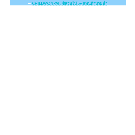
CHILLWONPAI : ชิลวนไป by แพนด้าบวมน้ำ