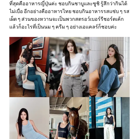
ที่สุดคืออาหารญี่ปุ่นค่ะ ชอบกินชาบูและซูชิ รู้สึกว่ากินได้
ไม่เบื่อ อีกอย่างคืออาหารไทย ชอบกินอาหารรสแซ่บ ๆ รส
เผ็ด ๆ ส่วนของหวานจะเป็นพวกสตรอว์เบอร์รีชอร์ตเค้ก
แล้วก็อะไรที่เป็นนม ๆ ครีม ๆ อย่างเอแคลร์ก็ชอบค่ะ